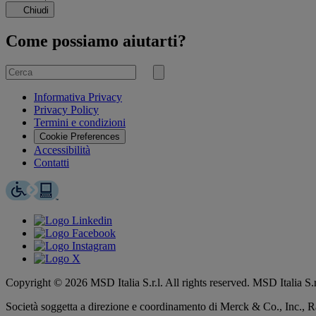
caricamento…
Chiudi
Come possiamo aiutarti?
Cerca
per
Invia
ricerca
Informativa Privacy
Privacy Policy
Termini e condizioni
Cookie Preferences
Accessibilità
Contatti
Copyright © 2026 MSD Italia S.r.l. All rights reserved. MSD Italia S
Società soggetta a direzione e coordinamento di
Merck & Co., Inc., 