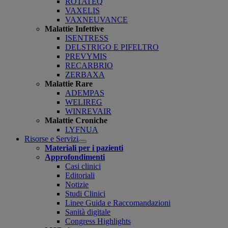
ROTATEQ
VAXELIS
VAXNEUVANCE
Malattie Infettive
ISENTRESS
DELSTRIGO E PIFELTRO
PREVYMIS
RECARBRIO
ZERBAXA
Malattie Rare
ADEMPAS
WELIREG
WINREVAIR
Malattie Croniche
LYFNUA
Risorse e Servizi
Open
Materiali per i pazienti
submenu
Approfondimenti
Casi clinici
Editoriali
Notizie
Studi Clinici
Linee Guida e Raccomandazioni
Sanità digitale
Congress Highlights