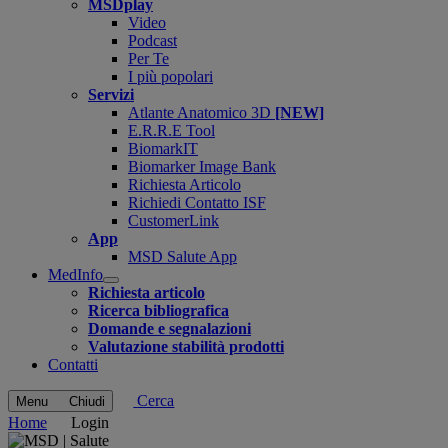
MSDplay
Video
Podcast
Per Te
I più popolari
Servizi
Atlante Anatomico 3D
[NEW]
E.R.R.E Tool
BiomarkIT
Biomarker Image Bank
Richiesta Articolo
Richiedi Contatto ISF
CustomerLink
App
MSD Salute App
MedInfo
Open
Richiesta articolo
submenu
Ricerca bibliografica
Domande e segnalazioni
Valutazione stabilità prodotti
Contatti
Cerca
Menu
Chiudi
Home
Login
In