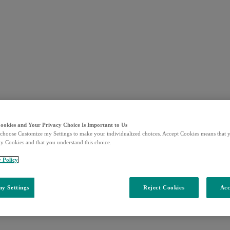
Cookies and Your Privacy Choice Is Important to Us
choose Customize my Settings to make your individualized choices. Accept Cookies means that y
ty Cookies and that you understand this choice.
y Policy
y Settings
Reject Cookies
Acc