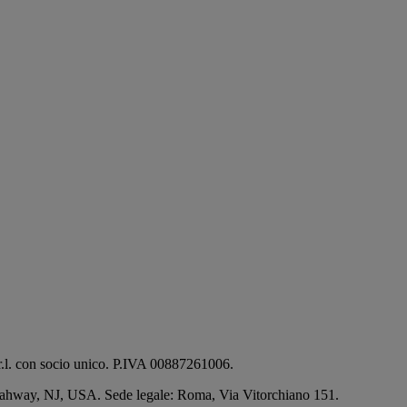
.r.l. con socio unico. P.IVA 00887261006.
Rahway, NJ, USA.
Sede legale: Roma, Via Vitorchiano 151.