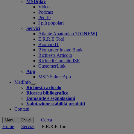
MSDplay
Video
Podcast
Per Te
I più popolari
Servizi
Atlante Anatomico 3D
[NEW]
E.R.R.E Tool
BiomarkIT
Biomarker Image Bank
Richiesta Articolo
Richiedi Contatto ISF
CustomerLink
App
MSD Salute App
MedInfo
Open
Richiesta articolo
submenu
Ricerca bibliografica
Domande e segnalazioni
Valutazione stabilità prodotti
Contatti
Cerca
Menu
Chiudi
Home
Servizi
E.R.R.E Tool