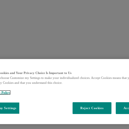
Cookies and Your Privacy Choice Is Important to Us
choose Customize my Settings to make your individualized choices. Accept Cookies means that y
ty Cookies and that you understand this choice.
y Policy
y Settings
Reject Cookies
Acc