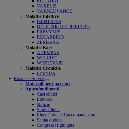
ROTATEQ
VAXELIS
VAXNEUVANCE
Malattie Infettive
ISENTRESS
DELSTRIGO E PIFELTRO
PREVYMIS
RECARBRIO
ZERBAXA
Malattie Rare
ADEMPAS
WELIREG
WINREVAIR
Malattie Croniche
LYFNUA
Risorse e Servizi
Open
Materiali per i pazienti
submenu
Approfondimenti
Casi clinici
Editoriali
Notizie
Studi Clinici
Linee Guida e Raccomandazioni
Sanità digitale
Congress Highlights