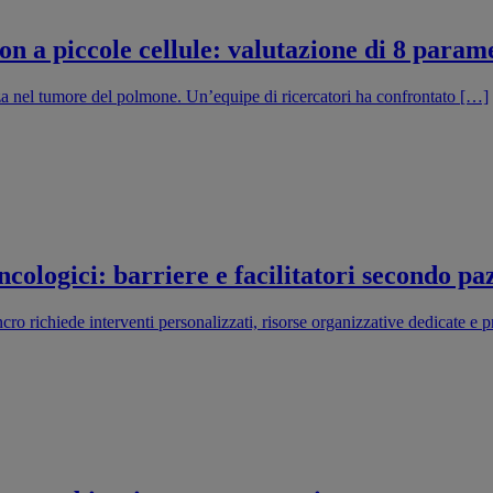
a piccole cellule: valutazione di 8 paramet
nza nel tumore del polmone. Un’equipe di ricercatori ha confrontato […]
cologici: barriere e facilitatori secondo pazi
ncro richiede interventi personalizzati, risorse organizzative dedicate e p