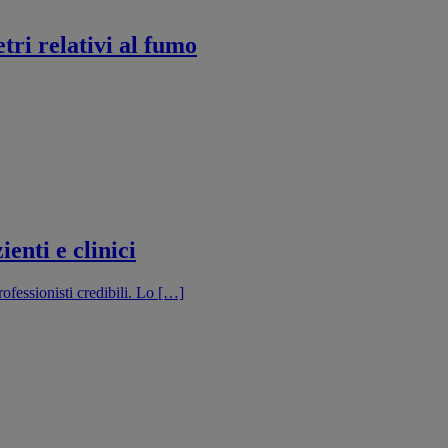
ri relativi al fumo
enti e clinici
rofessionisti credibili. Lo […]