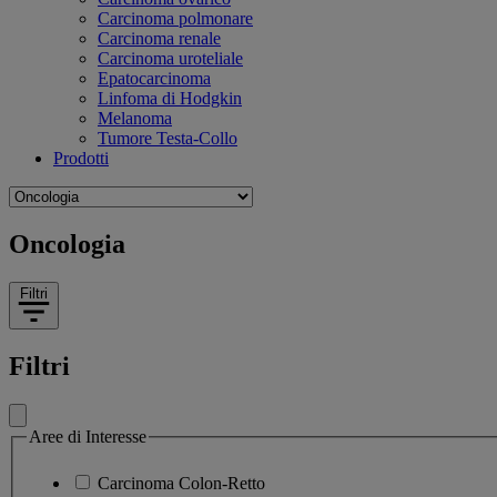
Carcinoma polmonare
Carcinoma renale
Carcinoma uroteliale
Epatocarcinoma
Linfoma di Hodgkin
Melanoma
Tumore Testa-Collo
Prodotti
Navigate
to
Related
Oncologia
pages
Filtri
Filtri
Aree di Interesse
Carcinoma Colon-Retto