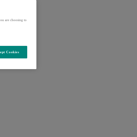
ou are choosing to
ept Cookies