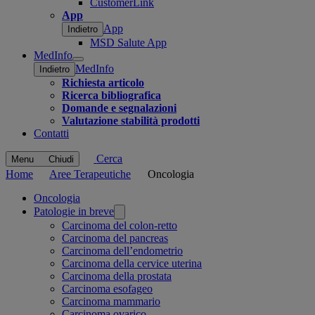
CustomerLink
App
App
Indietro
MSD Salute App
MedInfo
Open
MedInfo
Indietro
submenu
Richiesta articolo
Ricerca bibliografica
Domande e segnalazioni
Valutazione stabilità prodotti
Contatti
Cerca
Menu
Chiudi
Home
Aree Terapeutiche
Oncologia
Related
Oncologia
Patologie in breve
pages
Carcinoma del colon-retto
Carcinoma del pancreas
Carcinoma dell’endometrio
Carcinoma della cervice uterina
Carcinoma della prostata
Carcinoma esofageo
Carcinoma mammario
Carcinoma ovarico