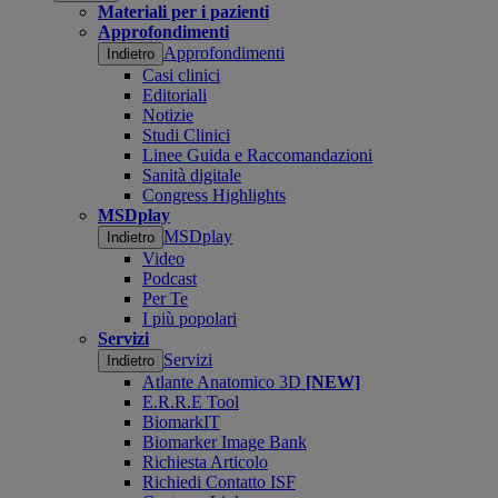
Materiali per i pazienti
Approfondimenti
Approfondimenti
Indietro
Casi clinici
Editoriali
Notizie
Studi Clinici
Linee Guida e Raccomandazioni
Sanità digitale
Congress Highlights
MSDplay
MSDplay
Indietro
Video
Podcast
Per Te
I più popolari
Servizi
Servizi
Indietro
Atlante Anatomico 3D
[NEW]
E.R.R.E Tool
BiomarkIT
Biomarker Image Bank
Richiesta Articolo
Richiedi Contatto ISF