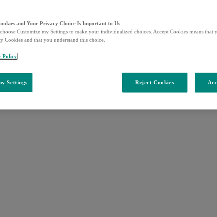
Cookies and Your Privacy Choice Is Important to Us
choose Customize my Settings to make your individualized choices. Accept Cookies means that y
ty Cookies and that you understand this choice.
y Policy
y Settings
Reject Cookies
Acc