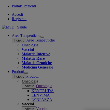
Portale Pazienti
Accedi
Registrati
Aree Terapeutiche
Open
Aree Terapeutiche
Indietro
submenu
Oncologia
Vaccini
Malattie Infettive
Malattie Rare
Malattie Croniche
Medicina Generale
Prodotti
Open
Prodotti
Indietro
submenu
Oncologia
Oncologia
Indietro
KEYTRUDA
LENVIMA
LYNPARZA
Vaccini
Vaccini
Indietro