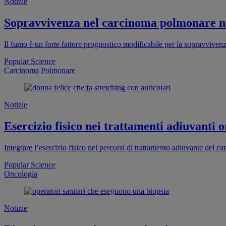
Notizie
Sopravvivenza nel carcinoma polmonare non 
Il fumo è un forte fattore prognostico modificabile per la sopravvive
Popular Science
Carcinoma Polmonare
Notizie
Esercizio fisico nei trattamenti adiuvanti on
Integrare l’esercizio fisico nei percorsi di trattamento adiuvante del ca
Popular Science
Oncologia
Notizie