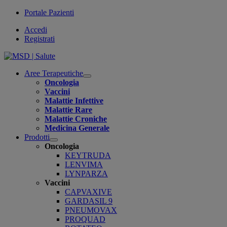
Portale Pazienti
Accedi
Registrati
Aree Terapeutiche
Open
Oncologia
submenu
Vaccini
Malattie Infettive
Malattie Rare
Malattie Croniche
Medicina Generale
Prodotti
Open
Oncologia
submenu
KEYTRUDA
LENVIMA
LYNPARZA
Vaccini
CAPVAXIVE
GARDASIL 9
PNEUMOVAX
PROQUAD