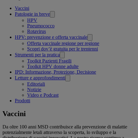
Related
Vaccini
Patologie in breve
pages
HPV
Pneumococco
Rotavirus
HPV: prevenzione e offerta vaccinale
Offerta vaccinale regione per regione
Scopri dov’è gratuita per le trentenni
Strumenti per la pratica
Toolkit Pazienti Fragili
Toolkit HPV donne adulte
IPD: Informazione, Protezione, Decisione
Letture e approfondimenti
Editoriali
Notizie
Video e Podcast
Prodotti
Vaccini
Da oltre 100 anni MSD contribuisce alla prevenzione di malattie
potenzialmente letali attraverso la scoperta, lo sviluppo e la
distribuzione di vaccini innovativi. La nostra ricerca continua a