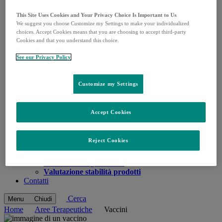
MSDplay
Video
This Site Uses Cookies and Your Privacy Choice Is Important to Us
Podcast
We suggest you choose Customize my Settings to make your individualized
Per Te
choices. Accept Cookies means that you are choosing to accept third-party
I più popolari
Cookies and that you understand this choice.
Servizi
Atlante Anatomico 3D
[NEW]
See our Privacy Policy
E.R.R.E Tool
BiomarkIT
Biomarker Image Bank
Customize my Settings
Richiesta Articolo
Richiedi Contatto ISF
CustomerLink
Accept Cookies
App
MSD Salute App
MedInfo
Reject Cookies
Open
Richiesta articolo
submenu
Ricerca bibliografica
Domande e segnalazioni
Valutazione stabilità prodotti
Contatti
Cerca
Menu
Chiudi
Home
Aree Terapeutiche
Vaccini