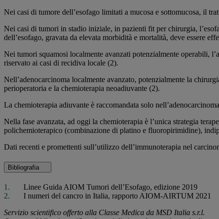
Nei casi di tumore dell’esofago limitati a mucosa e sottomucosa, il tra
Nei casi di tumori in stadio iniziale, in pazienti fit per chirurgia, l’e
dell’esofago, gravata da elevata morbidità e mortalità, deve essere effet
Nei tumori squamosi localmente avanzati potenzialmente operabili, l’a
riservato ai casi di recidiva locale (2).
Nell’adenocarcinoma localmente avanzato, potenzialmente la chirurgia
perioperatoria e la chemioterapia neoadiuvante (2).
La chemioterapia adiuvante è raccomandata solo nell’adenocarcinoma, a
Nella fase avanzata, ad oggi la chemioterapia è l’unica strategia terap
polichemioterapico (combinazione di platino e fluoropirimidine), indip
Dati recenti e promettenti sull’utilizzo dell’immunoterapia nel carcinom
Bibliografia
Linee Guida AIOM Tumori dell’Esofago, edizione 2019
I numeri del cancro in Italia, rapporto AIOM-AIRTUM 2021
Servizio scientifico offerto alla Classe Medica da MSD Italia s.r.l.