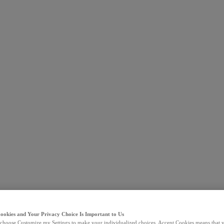
Cookies and Your Privacy Choice Is Important to Us
choose Customize my Settings to make your individualized choices. Accept Cookies means that y