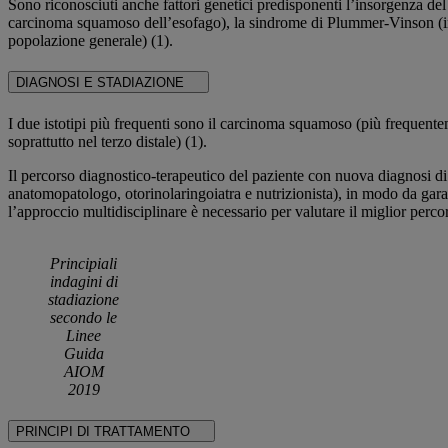
Sono riconosciuti anche fattori genetici predisponenti l’insorgenza del
carcinoma squamoso dell’esofago), la sindrome di Plummer-Vinson (in circ
popolazione generale) (1).
DIAGNOSI E STADIAZIONE
I due istotipi più frequenti sono il carcinoma squamoso (più frequent
soprattutto nel terzo distale) (1).
Il percorso diagnostico-terapeutico del paziente con nuova diagnosi di
anatomopatologo, otorinolaringoiatra e nutrizionista), in modo da garant
l’approccio multidisciplinare è necessario per valutare il miglior percors
Principiali
indagini di
stadiazione
secondo le
Linee
Guida
AIOM
2019
PRINCIPI DI TRATTAMENTO