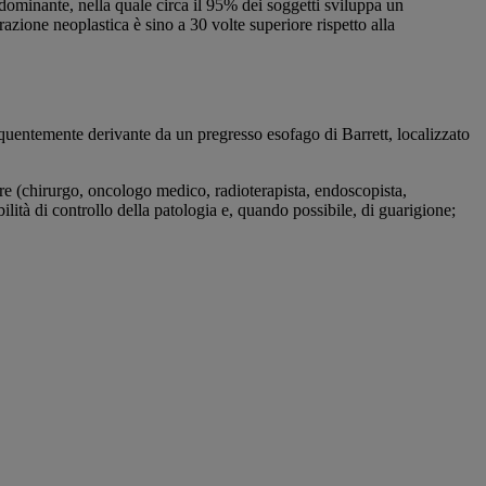
 dominante, nella quale circa il 95% dei soggetti sviluppa un
azione neoplastica è sino a 30 volte superiore rispetto alla
quentemente derivante da un pregresso esofago di Barrett, localizzato
re (chirurgo, oncologo medico, radioterapista, endoscopista,
ilità di controllo della patologia e, quando possibile, di guarigione;