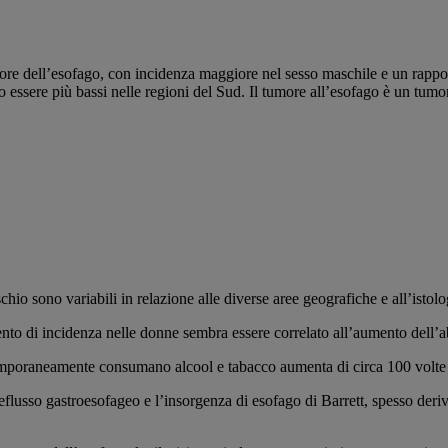
re dell’esofago, con incidenza maggiore nel sesso maschile e un rapporto 
essere più bassi nelle regioni del Sud. Il tumore all’esofago è un tumore
schio sono variabili in relazione alle diverse aree geografiche e all’istolo
mento di incidenza nelle donne sembra essere correlato all’aumento dell’abi
ntemporaneamente consumano alcool e tabacco aumenta di circa 100 volte 
eflusso gastroesofageo e l’insorgenza di esofago di Barrett, spesso derivati