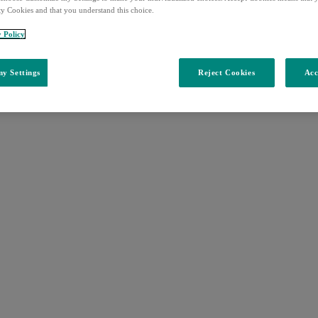
ty Cookies and that you understand this choice.
y Policy
y Settings
Reject Cookies
Acc