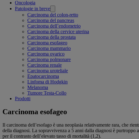
Related
Oncologia
Patologie in breve
pages
Carcinoma del colon-retto
Carcinoma del pancreas
Carcinoma dell’endometrio
Carcinoma della cervice uterina
Carcinoma della prostata
Carcinoma esofageo
Carcinoma mammario
Carcinoma ovarico
Carcinoma polmonare
Carcinoma renale
Carcinoma uroteliale
Epatocarcinoma
Linfoma di Hodgkin
Melanoma
Tumore Testa-Collo
Prodotti
Carcinoma esofageo
Il carcinoma dell’esofago è una neoplasia relativamente rara, che rient
della diagnosi. La sopravvivenza a 5 anni dalla diagnosi è purtroppo an
per il contrasto dell’elevato tasso di mortalità (1,2).