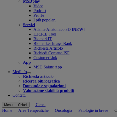
MSDplay
Video
Podcast
Per Te
I più popolari
Servizi
Atlante Anatomico 3D
[NEW]
E.R.R.E Tool
BiomarkIT
Biomarker Image Bank
Richiesta Articolo
Richiedi Contatto ISF
CustomerLink
App
MSD Salute App
MedInfo
Open
Richiesta articolo
submenu
Ricerca bibliografica
Domande e segnalazioni
Valutazione stabilità prodotti
Contatti
Cerca
Menu
Chiudi
Home
Aree Terapeutiche
Oncologia
Patologie in breve
C