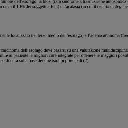
 tumore dell’esofago: la tilosi (rara sindrome a trasmissione autosomica
a il 10% dei soggetti affetti) e l’acalasia (in cui il rischio di degener
emente localizzato nel terzo medio dell’esofago) e l’adenocarcinoma (fre
 carcinoma dell’esofago deve basarsi su una valutazione multidisciplina
ire al paziente le migliori cure integrate per ottenere le maggiori possib
o di cura sulla base dei due istotipi principali (2).