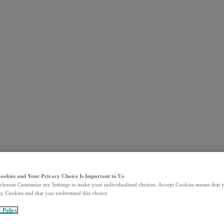
Cookies and Your Privacy Choice Is Important to Us
choose Customize my Settings to make your individualized choices. Accept Cookies means that y
ty Cookies and that you understand this choice.
y Policy