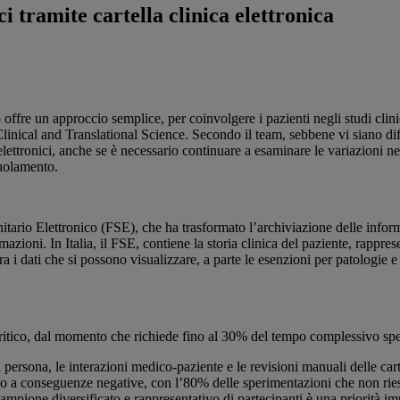
ci tramite cartella clinica elettronica
ato offre un approccio semplice, per coinvolgere i pazienti negli studi 
linical and Translational Science. Secondo il team, sebbene vi siano diffe
lettronici, anche se è necessario continuare a esaminare le variazioni nei 
ruolamento.
Sanitario Elettronico (FSE), che ha trasformato l’archiviazione delle inf
mazioni. In Italia, il FSE, contiene la storia clinica del paziente, rappr
a i dati che si possono visualizzare, a parte le esenzioni per patologie e l
 critico, dal momento che richiede fino al 30% del tempo complessivo spes
i persona, le interazioni medico-paziente e le revisioni manuali delle ca
no a conseguenze negative, con l’80% delle sperimentazioni che non ries
mpione diversificato e rappresentativo di partecipanti è una priorità im