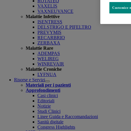
ROTATEQ
VAXELIS
Customize m
VAXNEUVANCE
Malattie Infettive
ISENTRESS
DELSTRIGO E PIFELTRO
PREVYMIS
RECARBRIO
ZERBAXA
Malattie Rare
ADEMPAS
WELIREG
WINREVAIR
Malattie Croniche
LYFNUA
Risorse e Servizi
Open
Materiali per i pazienti
submenu
Approfondimenti
Casi clinici
Editoriali
Notizie
Studi Clinici
Linee Guida e Raccomandazioni
Sanità digitale
Congress Highlights