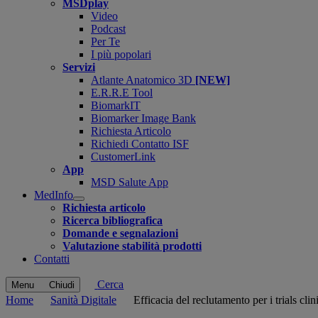
MSDplay
Video
Podcast
Per Te
I più popolari
Servizi
Atlante Anatomico 3D
[NEW]
E.R.R.E Tool
BiomarkIT
Biomarker Image Bank
Richiesta Articolo
Richiedi Contatto ISF
CustomerLink
App
MSD Salute App
MedInfo
Open
Richiesta articolo
submenu
Ricerca bibliografica
Domande e segnalazioni
Valutazione stabilità prodotti
Contatti
Cerca
Menu
Chiudi
Home
Sanità Digitale
Efficacia del reclutamento per i trials clini