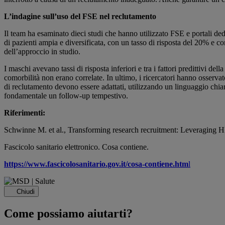
L’indagine sull’uso del FSE nel reclutamento
Il team ha esaminato dieci studi che hanno utilizzato FSE e portali ded
di pazienti ampia e diversificata, con un tasso di risposta del 20% e con
dell’approccio in studio.
I maschi avevano tassi di risposta inferiori e tra i fattori predittivi del
comorbilità non erano correlate. In ultimo, i ricercatori hanno osservato
di reclutamento devono essere adattati, utilizzando un linguaggio chiaro
fondamentale un follow-up tempestivo.
Riferimenti:
Schwinne M. et al., Transforming research recruitment: Leveraging HE
Fascicolo sanitario elettronico. Cosa contiene.
https://www.fascicolosanitario.gov.it/cosa-contiene.htm
l
Chiudi
Come possiamo aiutarti?