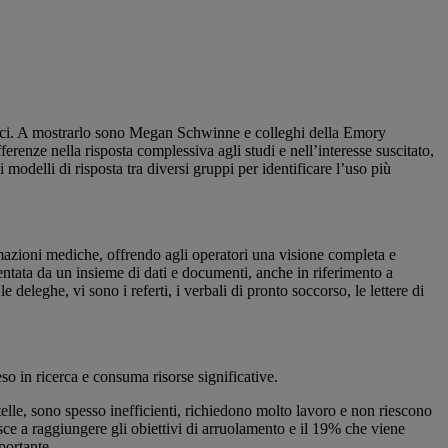
clinici. A mostrarlo sono Megan Schwinne e colleghi della Emory
renze nella risposta complessiva agli studi e nell’interesse suscitato,
modelli di risposta tra diversi gruppi per identificare l’uso più
ormazioni mediche, offrendo agli operatori una visione completa e
esentata da un insieme di dati e documenti, anche in riferimento a
e deleghe, vi sono i referti, i verbali di pronto soccorso, le lettere di
o in ricerca e consuma risorse significative.
rtelle, sono spesso inefficienti, richiedono molto lavoro e non riescono
ce a raggiungere gli obiettivi di arruolamento e il 19% che viene
portante.