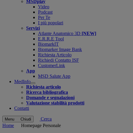
MSDplay
Video
Podcast
Per Te
I più popolari
Servizi
Atlante Anatomico 3D
[NEW]
E.R.R.E Tool
BiomarkIT
Biomarker Image Bank
Richiesta Articolo
Richiedi Contatto ISF
CustomerLink
App
MSD Salute App
MedInfo
Open
Richiesta articolo
submenu
Ricerca bibliografica
Domande e segnalazioni
Valutazione stabilità prodotti
Contatti
Cerca
Menu
Chiudi
Home
Homepage Personale