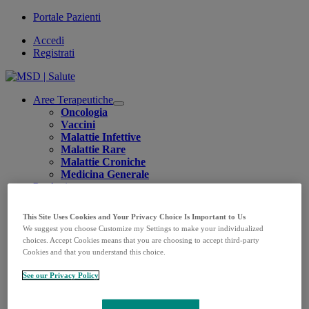
Portale Pazienti
Accedi
Registrati
Aree Terapeutiche
Open
Oncologia
submenu
Vaccini
Malattie Infettive
Malattie Rare
Malattie Croniche
Medicina Generale
Prodotti
Open
Oncologia
submenu
KEYTRUDA
This Site Uses Cookies and Your Privacy Choice Is Important to Us
LENVIMA
We suggest you choose Customize my Settings to make your individualized
LYNPARZA
choices. Accept Cookies means that you are choosing to accept third-party
Vaccini
Cookies and that you understand this choice.
CAPVAXIVE
GARDASIL 9
See our Privacy Policy
PNEUMOVAX
PROQUAD