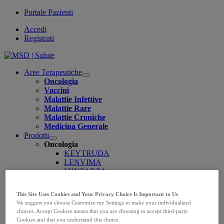
Portale Pazienti
Accedi
Registrati
Aree Terapeutiche
Open
Oncologia
submenu
Vaccini
Malattie Infettive
Malattie Rare
Malattie Croniche
Medicina Generale
Prodotti
Open
Oncologia
submenu
KEYTRUDA
LENVIMA
LYNPARZA
Vaccini
CAPVAXIVE
This Site Uses Cookies and Your Privacy Choice Is Important to Us
GARDASIL 9
We suggest you choose Customize my Settings to make your individualized
PNEUMOVAX
choices. Accept Cookies means that you are choosing to accept third-party
PROQUAD
Cookies and that you understand this choice.