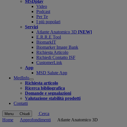
MSDplay
Video
Podcast
Per Te
I più popolari
Servizi
Atlante Anatomico 3D
[NEW]
E.R.R.E Tool
BiomarkIT
Biomarker Image Bank
Richiesta Articolo
Richiedi Contatto ISF
CustomerLink
App
MSD Salute App
MedInfo
Open
Richiesta articolo
submenu
Ricerca bibliografica
Domande e segnalazioni
Valutazione stabilità prodotti
Contatti
Cerca
Menu
Chiudi
Home
Approfondimenti
Atlante Anatomico 3D