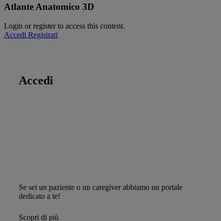
Atlante Anatomico 3D
Login or register to access this content.
Accedi
Registrati
Accedi
Caricamento
Se sei un medico o un operatore sanitario? Ti interessano
contenuti professionali come questo?
Per scoprire tutti i materiali professionali riservati a
medici e operatori sanitari
Scoprire i Servizi utili
Registrati
Se sei un paziente o un caregiver abbiamo un portale
dedicato a te!
Scopri di più