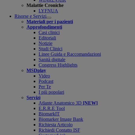
Malattie Croniche
LYFNUA
Risorse e Servizi
Open
Materiali per i pazienti
submenu
Approfondimenti
Casi clinici
Editoriali
Notizie
Studi Clinici
Linee Guida e Raccomandazioni
Sanità digitale
Congress Highlights
MSDplay
Video
Podcast
Per Te
I più popolari
Servizi
Atlante Anatomico 3D
[NEW]
E.R.R.E Tool
BiomarkIT
Biomarker Image Bank
Richiesta Articolo
Richiedi Contatto ISF