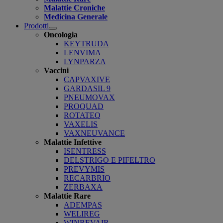
Malattie Croniche
Medicina Generale
Prodotti
Open
Oncologia
submenu
KEYTRUDA
LENVIMA
LYNPARZA
Vaccini
CAPVAXIVE
GARDASIL 9
PNEUMOVAX
PROQUAD
ROTATEQ
VAXELIS
VAXNEUVANCE
Malattie Infettive
ISENTRESS
DELSTRIGO E PIFELTRO
PREVYMIS
RECARBRIO
ZERBAXA
Malattie Rare
ADEMPAS
WELIREG
WINREVAIR