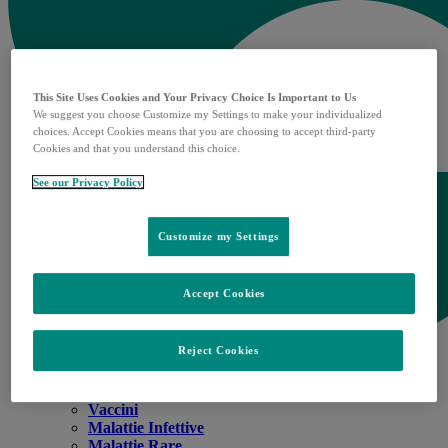
This Site Uses Cookies and Your Privacy Choice Is Important to Us
We suggest you choose Customize my Settings to make your individualized
choices. Accept Cookies means that you are choosing to accept third-party
Cookies and that you understand this choice.
See our Privacy Policy
Customize my Settings
Accept Cookies
Reject Cookies
Aree Terapeutiche
Open
Oncologia
submenu
Vaccini
Malattie Infettive
Malattie Rare