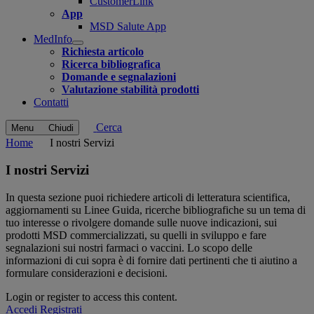
CustomerLink
App
MSD Salute App
MedInfo
Open
Richiesta articolo
submenu
Ricerca bibliografica
Domande e segnalazioni
Valutazione stabilità prodotti
Contatti
Cerca
Menu
Chiudi
Home
I nostri Servizi
I nostri Servizi
In questa sezione puoi richiedere articoli di letteratura scientifica,
aggiornamenti su Linee Guida, ricerche bibliografiche su un tema di
tuo interesse o rivolgere domande sulle nuove indicazioni, sui
prodotti MSD commercializzati, su quelli in sviluppo e fare
segnalazioni sui nostri farmaci o vaccini. Lo scopo delle
informazioni di cui sopra è di fornire dati pertinenti che ti aiutino a
formulare considerazioni e decisioni.
Login or register to access this content.
Accedi
Registrati