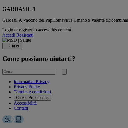
GARDASIL 9
Gardasil 9, Vaccino del Papillomavirus Umano 9-valente (Ricombinant
Login or register to access this content.
Accedi
Registrati
Chiudi
Come possiamo aiutarti?
Cerca
per
Invia
ricerca
Informativa Privacy
Privacy Policy
Termini e condizioni
Cookie Preferences
Accessibilità
Contatti