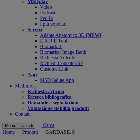
MSDplay
Video
Podcast
Per Te
I più popolari
Servizi
Atlante Anatomico 3D
[NEW]
E.R.R.E Tool
BiomarkIT
Biomarker Image Bank
Richiesta Articolo
Richiedi Contatto ISF
CustomerLink
App
MSD Salute App
MedInfo
Open
Richiesta articolo
submenu
Ricerca bibliografica
Domande e segnalazioni
Valutazione stabilità prodotti
Contatti
Cerca
Menu
Chiudi
Home
Prodotti
GARDASIL 9