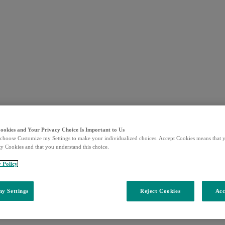
Cookies and Your Privacy Choice Is Important to Us
choose Customize my Settings to make your individualized choices. Accept Cookies means that y
ty Cookies and that you understand this choice.
y Policy
y Settings
Reject Cookies
Acc