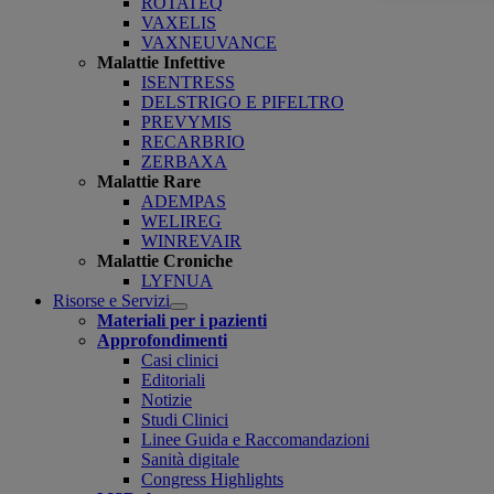
ROTATEQ
VAXELIS
VAXNEUVANCE
Malattie Infettive
ISENTRESS
DELSTRIGO E PIFELTRO
PREVYMIS
RECARBRIO
ZERBAXA
Malattie Rare
ADEMPAS
WELIREG
WINREVAIR
Malattie Croniche
LYFNUA
Risorse e Servizi
Open
Materiali per i pazienti
submenu
Approfondimenti
Casi clinici
Editoriali
Notizie
Studi Clinici
Linee Guida e Raccomandazioni
Sanità digitale
Congress Highlights