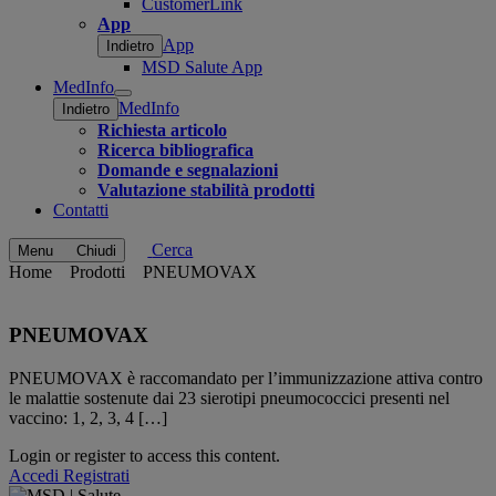
CustomerLink
App
App
Indietro
MSD Salute App
MedInfo
Open
MedInfo
Indietro
submenu
Richiesta articolo
Ricerca bibliografica
Domande e segnalazioni
Valutazione stabilità prodotti
Contatti
Cerca
Menu
Chiudi
Home
Prodotti
PNEUMOVAX
PNEUMOVAX
PNEUMOVAX è raccomandato per l’immunizzazione attiva contro
le malattie sostenute dai 23 sierotipi pneumococcici presenti nel
vaccino: 1, 2, 3, 4 […]
Login or register to access this content.
Accedi
Registrati