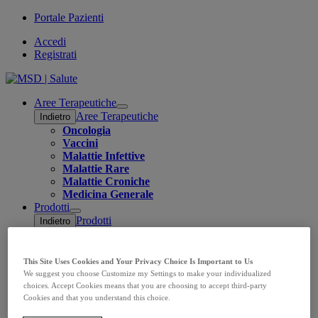
Portale Pazienti
Accedi
Registrati
Aree Terapeutiche
Open
Aree Terapeutiche
Indietro
submenu
Oncologia
Vaccini
Malattie Infettive
Malattie Rare
Malattie Croniche
Medicina Generale
Prodotti
Open
Prodotti
Indietro
submenu
Oncologia
Oncologia
Indietro
KEYTRUDA
This Site Uses Cookies and Your Privacy Choice Is Important to Us
We suggest you choose Customize my Settings to make your individualized
LENVIMA
choices. Accept Cookies means that you are choosing to accept third-party
LYNPARZA
Cookies and that you understand this choice.
Vaccini
Vaccini
Indietro