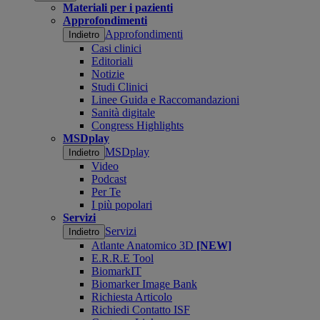
Materiali per i pazienti
Approfondimenti
Approfondimenti
Indietro
Casi clinici
Editoriali
Notizie
Studi Clinici
Linee Guida e Raccomandazioni
Sanità digitale
Congress Highlights
MSDplay
MSDplay
Indietro
Video
Podcast
Per Te
I più popolari
Servizi
Servizi
Indietro
Atlante Anatomico 3D
[NEW]
E.R.R.E Tool
BiomarkIT
Biomarker Image Bank
Richiesta Articolo
Richiedi Contatto ISF