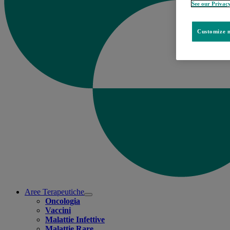
See our Privac
Customize m
Aree Terapeutiche
Open
Oncologia
submenu
Vaccini
Malattie Infettive
Malattie Rare