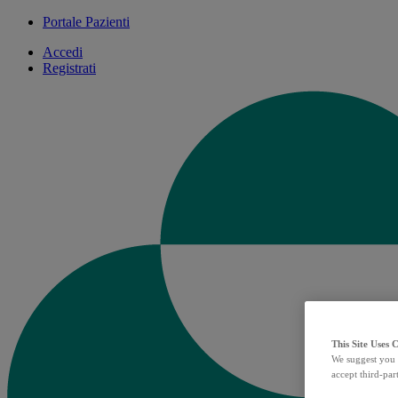
Portale Pazienti
Accedi
Registrati
This Site Uses 
We suggest you 
accept third-par