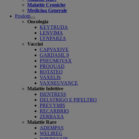
Malattie Croniche
Medicina Generale
Prodotti
Open
Oncologia
submenu
KEYTRUDA
LENVIMA
LYNPARZA
Vaccini
CAPVAXIVE
GARDASIL 9
PNEUMOVAX
PROQUAD
ROTATEQ
VAXELIS
VAXNEUVANCE
Malattie Infettive
ISENTRESS
DELSTRIGO E PIFELTRO
PREVYMIS
RECARBRIO
ZERBAXA
Malattie Rare
ADEMPAS
WELIREG
WINREVAIR