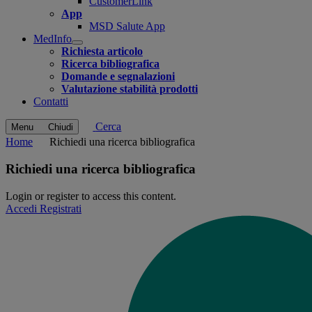
CustomerLink
App
MSD Salute App
MedInfo
Open
Richiesta articolo
submenu
Ricerca bibliografica
Domande e segnalazioni
Valutazione stabilità prodotti
Contatti
Cerca
Menu
Chiudi
Home
Richiedi una ricerca bibliografica
Richiedi una ricerca bibliografica
Login or register to access this content.
Accedi
Registrati