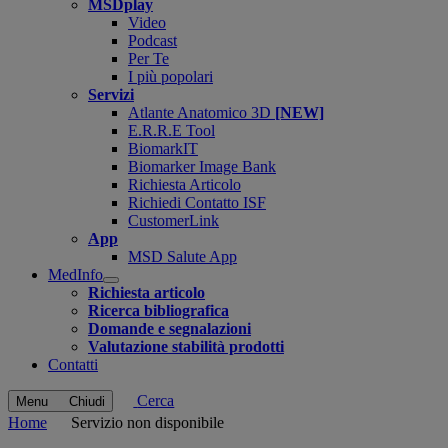
MSDplay
Video
Podcast
Per Te
I più popolari
Servizi
Atlante Anatomico 3D
[NEW]
E.R.R.E Tool
BiomarkIT
Biomarker Image Bank
Richiesta Articolo
Richiedi Contatto ISF
CustomerLink
App
MSD Salute App
MedInfo
Open
Richiesta articolo
submenu
Ricerca bibliografica
Domande e segnalazioni
Valutazione stabilità prodotti
Contatti
Cerca
Menu
Chiudi
Home
Servizio non disponibile