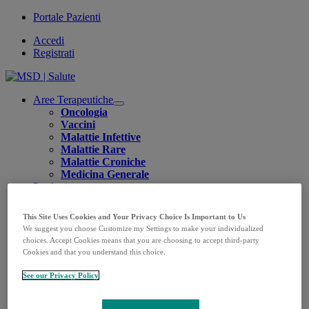
Portale Pazienti
Accedi
Registrati
Aree Terapeutiche
Open
Oncologia
submenu
Vaccini
Malattie Infettive
Malattie Rare
Malattie Croniche
Medicina Generale
Prodotti
Open
Oncologia
submenu
KEYTRUDA
This Site Uses Cookies and Your Privacy Choice Is Important to Us
LENVIMA
We suggest you choose Customize my Settings to make your individualized
LYNPARZA
choices. Accept Cookies means that you are choosing to accept third-party
Vaccini
Cookies and that you understand this choice.
CAPVAXIVE
GARDASIL 9
See our Privacy Policy
PNEUMOVAX
PROQUAD