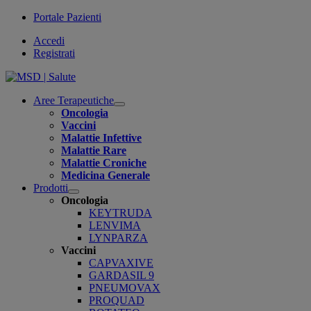
Portale Pazienti
Accedi
Registrati
Aree Terapeutiche
Open
Oncologia
submenu
Vaccini
Malattie Infettive
Malattie Rare
Malattie Croniche
Medicina Generale
Prodotti
Open
Oncologia
submenu
KEYTRUDA
LENVIMA
LYNPARZA
Vaccini
CAPVAXIVE
GARDASIL 9
PNEUMOVAX
PROQUAD