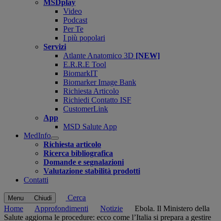
MSDplay
Video
Podcast
Per Te
I più popolari
Servizi
Atlante Anatomico 3D
[NEW]
E.R.R.E Tool
BiomarkIT
Biomarker Image Bank
Richiesta Articolo
Richiedi Contatto ISF
CustomerLink
App
MSD Salute App
MedInfo
Open
Richiesta articolo
submenu
Ricerca bibliografica
Domande e segnalazioni
Valutazione stabilità prodotti
Contatti
Cerca
Menu
Chiudi
Home
Approfondimenti
Notizie
Ebola. Il Ministero della
Salute aggiorna le procedure: ecco come l’Italia si prepara a gestire