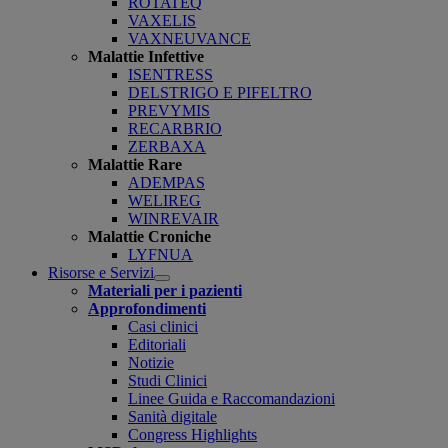
ROTATEQ
VAXELIS
VAXNEUVANCE
Malattie Infettive
ISENTRESS
DELSTRIGO E PIFELTRO
PREVYMIS
RECARBRIO
ZERBAXA
Malattie Rare
ADEMPAS
WELIREG
WINREVAIR
Malattie Croniche
LYFNUA
Risorse e Servizi
Open
Materiali per i pazienti
submenu
Approfondimenti
Casi clinici
Editoriali
Notizie
Studi Clinici
Linee Guida e Raccomandazioni
Sanità digitale
Congress Highlights