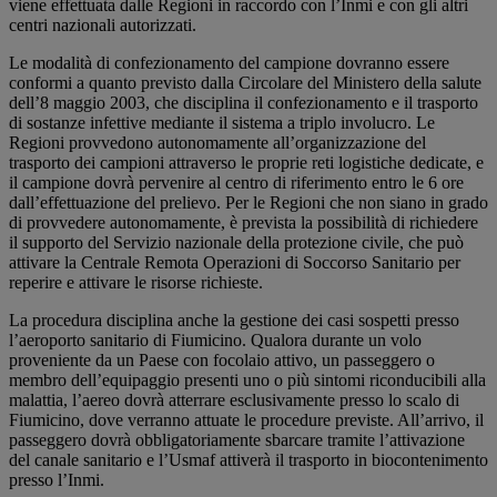
viene effettuata dalle Regioni in raccordo con l’Inmi e con gli altri
centri nazionali autorizzati.
Le modalità di confezionamento del campione dovranno essere
conformi a quanto previsto dalla Circolare del Ministero della salute
dell’8 maggio 2003, che disciplina il confezionamento e il trasporto
di sostanze infettive mediante il sistema a triplo involucro. Le
Regioni provvedono autonomamente all’organizzazione del
trasporto dei campioni attraverso le proprie reti logistiche dedicate, e
il campione dovrà pervenire al centro di riferimento entro le 6 ore
dall’effettuazione del prelievo. Per le Regioni che non siano in grado
di provvedere autonomamente, è prevista la possibilità di richiedere
il supporto del Servizio nazionale della protezione civile, che può
attivare la Centrale Remota Operazioni di Soccorso Sanitario per
reperire e attivare le risorse richieste.
La procedura disciplina anche la gestione dei casi sospetti presso
l’aeroporto sanitario di Fiumicino. Qualora durante un volo
proveniente da un Paese con focolaio attivo, un passeggero o
membro dell’equipaggio presenti uno o più sintomi riconducibili alla
malattia, l’aereo dovrà atterrare esclusivamente presso lo scalo di
Fiumicino, dove verranno attuate le procedure previste. All’arrivo, il
passeggero dovrà obbligatoriamente sbarcare tramite l’attivazione
del canale sanitario e l’Usmaf attiverà il trasporto in biocontenimento
presso l’Inmi.