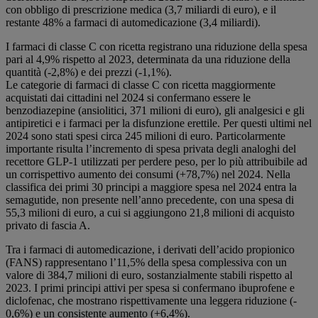
con obbligo di prescrizione medica (3,7 miliardi di euro), e il
restante 48% a farmaci di automedicazione (3,4 miliardi).
I farmaci di classe C con ricetta registrano una riduzione della spesa
pari al 4,9% rispetto al 2023, determinata da una riduzione della
quantità (‐2,8%) e dei prezzi (‐1,1%).
Le categorie di farmaci di classe C con ricetta maggiormente
acquistati dai cittadini nel 2024 si confermano essere le
benzodiazepine (ansiolitici, 371 milioni di euro), gli analgesici e gli
antipiretici e i farmaci per la disfunzione erettile. Per questi ultimi nel
2024 sono stati spesi circa 245 milioni di euro. Particolarmente
importante risulta l’incremento di spesa privata degli analoghi del
recettore GLP‐1 utilizzati per perdere peso, per lo più attribuibile ad
un corrispettivo aumento dei consumi (+78,7%) nel 2024. Nella
classifica dei primi 30 principi a maggiore spesa nel 2024 entra la
semagutide, non presente nell’anno precedente, con una spesa di
55,3 milioni di euro, a cui si aggiungono 21,8 milioni di acquisto
privato di fascia A.
Tra i farmaci di automedicazione, i derivati dell’acido propionico
(FANS) rappresentano l’11,5% della spesa complessiva con un
valore di 384,7 milioni di euro, sostanzialmente stabili rispetto al
2023. I primi principi attivi per spesa si confermano ibuprofene e
diclofenac, che mostrano rispettivamente una leggera riduzione (‐
0,6%) e un consistente aumento (+6,4%).