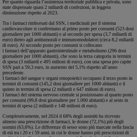
Per quanto riguarda l’assistenza territoriale pubblica e privata, sono
state dispensate quasi 2 miliardi di confezioni, in leggera
diminuzione rispetto al 2023.
Tra i farmaci rimborsati dal SSN, i medicinali per il sistema
cardiovascolare si confermano al primo posto per consumi (523 dosi
giornaliere per 1000 abitanti) e al secondo per spesa (3,7 miliardi di
euro) dietro agli antitumorali e immunomodulatori (circa 8,2 miliardi
di euro). Al secondo posto per consumi si collocano
i farmaci dell’apparato gastrointestinale e metabolismo (296 dosi
giornaliere per 1000 abitanti), che sono la terza categoria in termini
di spesa (3 miliardi e 495 milioni di euro), con una spesa pro capite
SSN pari a 59,3 euro, in aumento del 5,1% rispetto all’anno
precedente.
I farmaci del sangue e organi emopoietici occupano il terzo posto in
termini di consumi (145,2 dosi giornaliere per 1000 abitanti) e il
quinto in termini di spesa (2 miliardi e 647 milioni di euro).
I farmaci del sistema nervoso centrale si posizionano al quarto posto
per consumi (99,8 dosi giornaliere per 1.000 abitanti) e al sesto in
termini di spesa (2 miliardi e 148 milioni di euro).
Complessivamente, nel 2024 il 68% degli assistiti ha ricevuto
almeno una prescrizione di farmaci, le donne (72,1%) più degli
uomini (63,6%). Le differenze di sesso sono più marcate nella fascia
di età tra i 20 e i 59 anni, in cui le donne hanno più prescrizioni di