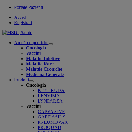
Portale Pazienti
Accedi
Registrati
Aree Terapeutiche
Open
Oncologia
submenu
Vaccini
Malattie Infettive
Malattie Rare
Malattie Croniche
Medicina Generale
Prodotti
Open
Oncologia
submenu
KEYTRUDA
LENVIMA
LYNPARZA
Vaccini
CAPVAXIVE
GARDASIL 9
PNEUMOVAX
PROQUAD