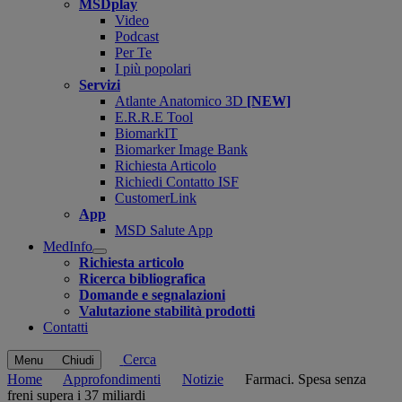
MSDplay
Video
Podcast
Per Te
I più popolari
Servizi
Atlante Anatomico 3D
[NEW]
E.R.R.E Tool
BiomarkIT
Biomarker Image Bank
Richiesta Articolo
Richiedi Contatto ISF
CustomerLink
App
MSD Salute App
MedInfo
Open
Richiesta articolo
submenu
Ricerca bibliografica
Domande e segnalazioni
Valutazione stabilità prodotti
Contatti
Cerca
Menu
Chiudi
Home
Approfondimenti
Notizie
Farmaci. Spesa senza
freni supera i 37 miliardi