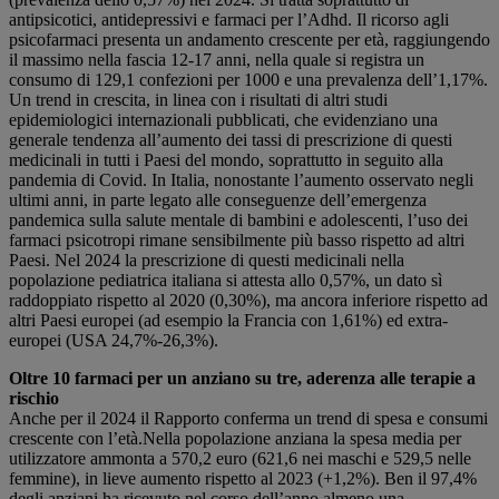
antipsicotici, antidepressivi e farmaci per l’Adhd. Il ricorso agli
psicofarmaci presenta un andamento crescente per età, raggiungendo
il massimo nella fascia 12‐17 anni, nella quale si registra un
consumo di 129,1 confezioni per 1000 e una prevalenza dell’1,17%.
Un trend in crescita, in linea con i risultati di altri studi
epidemiologici internazionali pubblicati, che evidenziano una
generale tendenza all’aumento dei tassi di prescrizione di questi
medicinali in tutti i Paesi del mondo, soprattutto in seguito alla
pandemia di Covid. In Italia, nonostante l’aumento osservato negli
ultimi anni, in parte legato alle conseguenze dell’emergenza
pandemica sulla salute mentale di bambini e adolescenti, l’uso dei
farmaci psicotropi rimane sensibilmente più basso rispetto ad altri
Paesi. Nel 2024 la prescrizione di questi medicinali nella
popolazione pediatrica italiana si attesta allo 0,57%, un dato sì
raddoppiato rispetto al 2020 (0,30%), ma ancora inferiore rispetto ad
altri Paesi europei (ad esempio la Francia con 1,61%) ed extra‐
europei (USA 24,7%‐26,3%).
Oltre 10 farmaci per un anziano su tre, aderenza alle terapie a
rischio
Anche per il 2024 il Rapporto conferma un trend di spesa e consumi
crescente con l’età.Nella popolazione anziana la spesa media per
utilizzatore ammonta a 570,2 euro (621,6 nei maschi e 529,5 nelle
femmine), in lieve aumento rispetto al 2023 (+1,2%). Ben il 97,4%
degli anziani ha ricevuto nel corso dell’anno almeno una