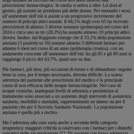
prescrizione farmacologica. In media si arriva a oltre 3,4 dosi al
giorno, gli uomini ne prendono più delle donne. Per entrambi i sessi,
all’aumentare dell’età si assiste a un progressivo incremento del
numero di principi attivi assunti. Il 68,1% degli over 65 ha ricevuto
prescrizioni di almeno 5 diverse sostanze (politerapia) nel corso del
2024 e circa uno su tre (28,3%) ha assunto almeno 10 principi attivi
diversi. Inoltre, dal Rapporto emerge che il 33,1% della popolazione
anziana (3 pazienti su 10) assume almeno 5 differenti farmaci per
almeno 6 mesi nel corso di un anno (politerapia cronica), con un
andamento crescente all’aumentare dell’età: fra gli 85 e gli 89 anni si
raggiunge il picco del 43,7%, quasi uno su due.
Più farmaci, più dosi, più occasioni di errore e di abbandono: seguire
bene la cura, per il tempo necessario, diventa difficile. La scarsa
aderenza del paziente alle prescrizioni del medico è la principale
causa di non efficacia delle terapie farmacologiche. Nel caso di
terapie croniche, inadeguati livelli di aderenza e persistenza al
trattamento sono associati a un aumento degli interventi di assistenza
sanitaria, morbilità e mortalità, rappresentando un danno sia per il
paziente che per il Servizio Sanitario Nazionale. La popolazione
anziana è quella più a rischio.
Ma l’aderenza alla cura varia anche a seconda della categoria
terapeutica: maggiori criticità si osservano con i farmaci per i disturbi
ostruttivi delle vie respiratorie (52,2% pazienti con bassa aderenza),