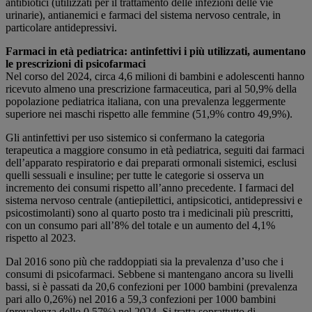
antibiotici (utilizzati per il trattamento delle infezioni delle vie
urinarie), antianemici e farmaci del sistema nervoso centrale, in
particolare antidepressivi.
Farmaci in età pediatrica: antinfettivi i più utilizzati, aumentano
le prescrizioni di psicofarmaci
Nel corso del 2024, circa 4,6 milioni di bambini e adolescenti hanno
ricevuto almeno una prescrizione farmaceutica, pari al 50,9% della
popolazione pediatrica italiana, con una prevalenza leggermente
superiore nei maschi rispetto alle femmine (51,9% contro 49,9%).
Gli antinfettivi per uso sistemico si confermano la categoria
terapeutica a maggiore consumo in età pediatrica, seguiti dai farmaci
dell’apparato respiratorio e dai preparati ormonali sistemici, esclusi
quelli sessuali e insuline; per tutte le categorie si osserva un
incremento dei consumi rispetto all’anno precedente. I farmaci del
sistema nervoso centrale (antiepilettici, antipsicotici, antidepressivi e
psicostimolanti) sono al quarto posto tra i medicinali più prescritti,
con un consumo pari all’8% del totale e un aumento del 4,1%
rispetto al 2023.
Dal 2016 sono più che raddoppiati sia la prevalenza d’uso che i
consumi di psicofarmaci. Sebbene si mantengano ancora su livelli
bassi, si è passati da 20,6 confezioni per 1000 bambini (prevalenza
pari allo 0,26%) nel 2016 a 59,3 confezioni per 1000 bambini
(prevalenza dello 0,57%) nel 2024. Si tratta soprattutto di