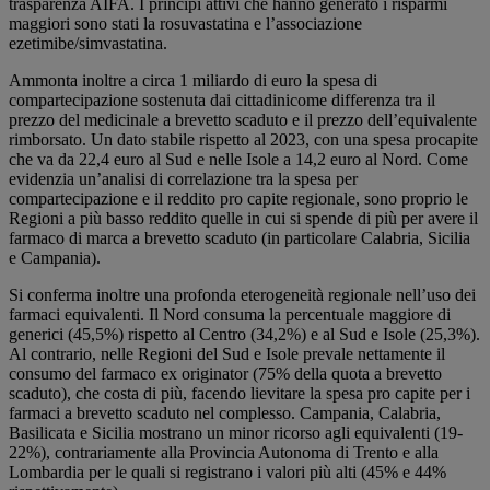
trasparenza AIFA. I principi attivi che hanno generato i risparmi
maggiori sono stati la rosuvastatina e l’associazione
ezetimibe/simvastatina.
Ammonta inoltre a circa 1 miliardo di euro la spesa di
compartecipazione sostenuta dai cittadinicome differenza tra il
prezzo del medicinale a brevetto scaduto e il prezzo dell’equivalente
rimborsato. Un dato stabile rispetto al 2023, con una spesa procapite
che va da 22,4 euro al Sud e nelle Isole a 14,2 euro al Nord. Come
evidenzia un’analisi di correlazione tra la spesa per
compartecipazione e il reddito pro capite regionale, sono proprio le
Regioni a più basso reddito quelle in cui si spende di più per avere il
farmaco di marca a brevetto scaduto (in particolare Calabria, Sicilia
e Campania).
Si conferma inoltre una profonda eterogeneità regionale nell’uso dei
farmaci equivalenti. Il Nord consuma la percentuale maggiore di
generici (45,5%) rispetto al Centro (34,2%) e al Sud e Isole (25,3%).
Al contrario, nelle Regioni del Sud e Isole prevale nettamente il
consumo del farmaco ex originator (75% della quota a brevetto
scaduto), che costa di più, facendo lievitare la spesa pro capite per i
farmaci a brevetto scaduto nel complesso. Campania, Calabria,
Basilicata e Sicilia mostrano un minor ricorso agli equivalenti (19-
22%), contrariamente alla Provincia Autonoma di Trento e alla
Lombardia per le quali si registrano i valori più alti (45% e 44%