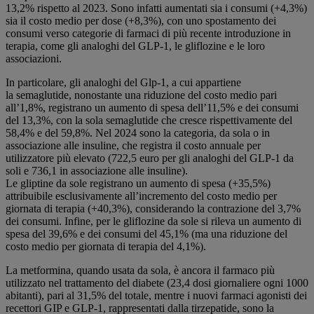
13,2% rispetto al 2023. Sono infatti aumentati sia i consumi (+4,3%)
sia il costo medio per dose (+8,3%), con uno spostamento dei
consumi verso categorie di farmaci di più recente introduzione in
terapia, come gli analoghi del GLP-1, le gliflozine e le loro
associazioni.
In particolare, gli analoghi del Glp-1, a cui appartiene
la semaglutide, nonostante una riduzione del costo medio pari
all’1,8%, registrano un aumento di spesa dell’11,5% e dei consumi
del 13,3%, con la sola semaglutide che cresce rispettivamente del
58,4% e del 59,8%. Nel 2024 sono la categoria, da sola o in
associazione alle insuline, che registra il costo annuale per
utilizzatore più elevato (722,5 euro per gli analoghi del GLP‐1 da
soli e 736,1 in associazione alle insuline).
Le gliptine da sole registrano un aumento di spesa (+35,5%)
attribuibile esclusivamente all’incremento del costo medio per
giornata di terapia (+40,3%), considerando la contrazione del 3,7%
dei consumi. Infine, per le gliflozine da sole si rileva un aumento di
spesa del 39,6% e dei consumi del 45,1% (ma una riduzione del
costo medio per giornata di terapia del 4,1%).
La metformina, quando usata da sola, è ancora il farmaco più
utilizzato nel trattamento del diabete (23,4 dosi giornaliere ogni 1000
abitanti), pari al 31,5% del totale, mentre i nuovi farmaci agonisti dei
recettori GIP e GLP-1, rappresentati dalla tirzepatide, sono la