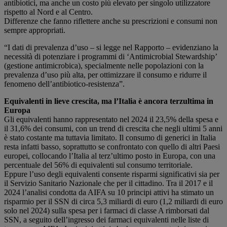
antibiotici, ma anche un costo più elevato per singolo utilizzatore
rispetto al Nord e al Centro.
Differenze che fanno riflettere anche su prescrizioni e consumi non
sempre appropriati.
“I dati di prevalenza d’uso – si legge nel Rapporto – evidenziano la
necessità di potenziare i programmi di ‘Antimicrobial Stewardship’
(gestione antimicrobica), specialmente nelle popolazioni con la
prevalenza d’uso più alta, per ottimizzare il consumo e ridurre il
fenomeno dell’antibiotico-resistenza”.
Equivalenti in lieve crescita, ma l’Italia è ancora terzultima in
Europa
Gli equivalenti hanno rappresentato nel 2024 il 23,5% della spesa e
il 31,6% dei consumi, con un trend di crescita che negli ultimi 5 anni
è stato costante ma tuttavia limitato. Il consumo di generici in Italia
resta infatti basso, soprattutto se confrontato con quello di altri Paesi
europei, collocando l’Italia al terz’ultimo posto in Europa, con una
percentuale del 56% di equivalenti sul consumo territoriale.
Eppure l’uso degli equivalenti consente risparmi significativi sia per
il Servizio Sanitario Nazionale che per il cittadino. Tra il 2017 e il
2024 l’analisi condotta da AIFA su 10 principi attivi ha stimato un
risparmio per il SSN di circa 5,3 miliardi di euro (1,2 miliardi di euro
solo nel 2024) sulla spesa per i farmaci di classe A rimborsati dal
SSN, a seguito dell’ingresso dei farmaci equivalenti nelle liste di