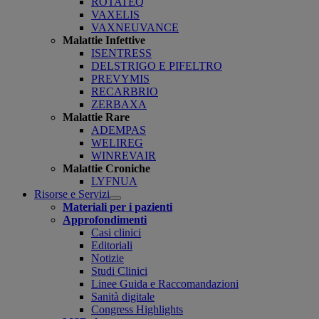
ROTATEQ
VAXELIS
VAXNEUVANCE
Malattie Infettive
ISENTRESS
DELSTRIGO E PIFELTRO
PREVYMIS
RECARBRIO
ZERBAXA
Malattie Rare
ADEMPAS
WELIREG
WINREVAIR
Malattie Croniche
LYFNUA
Risorse e Servizi
Open
Materiali per i pazienti
submenu
Approfondimenti
Casi clinici
Editoriali
Notizie
Studi Clinici
Linee Guida e Raccomandazioni
Sanità digitale
Congress Highlights