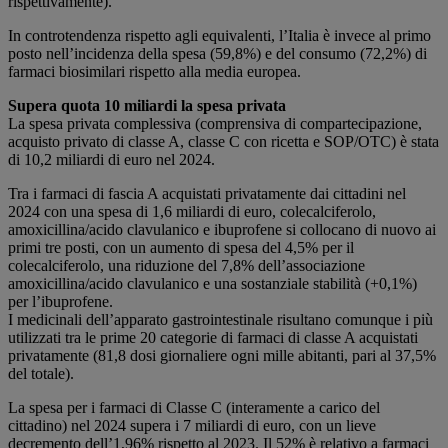
rispettivamente).
In controtendenza rispetto agli equivalenti, l’Italia è invece al primo
posto nell’incidenza della spesa (59,8%) e del consumo (72,2%) di
farmaci biosimilari rispetto alla media europea.
Supera quota 10 miliardi la spesa privata
La spesa privata complessiva (comprensiva di compartecipazione,
acquisto privato di classe A, classe C con ricetta e SOP/OTC) è stata
di 10,2 miliardi di euro nel 2024.
Tra i farmaci di fascia A acquistati privatamente dai cittadini nel
2024 con una spesa di 1,6 miliardi di euro, colecalciferolo,
amoxicillina/acido clavulanico e ibuprofene si collocano di nuovo ai
primi tre posti, con un aumento di spesa del 4,5% per il
colecalciferolo, una riduzione del 7,8% dell’associazione
amoxicillina/acido clavulanico e una sostanziale stabilità (+0,1%)
per l’ibuprofene.
I medicinali dell’apparato gastrointestinale risultano comunque i più
utilizzati tra le prime 20 categorie di farmaci di classe A acquistati
privatamente (81,8 dosi giornaliere ogni mille abitanti, pari al 37,5%
del totale).
La spesa per i farmaci di Classe C (interamente a carico del
cittadino) nel 2024 supera i 7 miliardi di euro, con un lieve
decremento dell’1,96% rispetto al 2023. Il 52% è relativo a farmaci