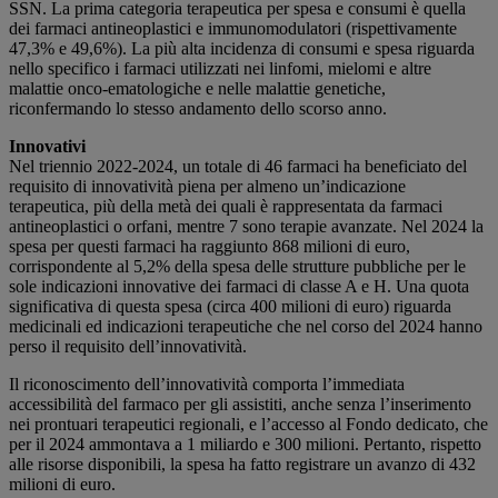
SSN. La prima categoria terapeutica per spesa e consumi è quella
dei farmaci antineoplastici e immunomodulatori (rispettivamente
47,3% e 49,6%). La più alta incidenza di consumi e spesa riguarda
nello specifico i farmaci utilizzati nei linfomi, mielomi e altre
malattie onco‐ematologiche e nelle malattie genetiche,
riconfermando lo stesso andamento dello scorso anno.
Innovativi
Nel triennio 2022-2024, un totale di 46 farmaci ha beneficiato del
requisito di innovatività piena per almeno un’indicazione
terapeutica, più della metà dei quali è rappresentata da farmaci
antineoplastici o orfani, mentre 7 sono terapie avanzate. Nel 2024 la
spesa per questi farmaci ha raggiunto 868 milioni di euro,
corrispondente al 5,2% della spesa delle strutture pubbliche per le
sole indicazioni innovative dei farmaci di classe A e H. Una quota
significativa di questa spesa (circa 400 milioni di euro) riguarda
medicinali ed indicazioni terapeutiche che nel corso del 2024 hanno
perso il requisito dell’innovatività.
Il riconoscimento dell’innovatività comporta l’immediata
accessibilità del farmaco per gli assistiti, anche senza l’inserimento
nei prontuari terapeutici regionali, e l’accesso al Fondo dedicato, che
per il 2024 ammontava a 1 miliardo e 300 milioni. Pertanto, rispetto
alle risorse disponibili, la spesa ha fatto registrare un avanzo di 432
milioni di euro.