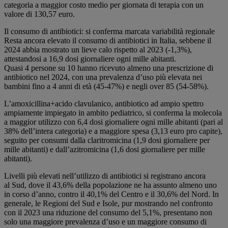
categoria a maggior costo medio per giornata di terapia con un
valore di 130,57 euro.
Il consumo di antibiotici: si conferma marcata variabilità regionale
Resta ancora elevato il consumo di antibiotici in Italia, sebbene il
2024 abbia mostrato un lieve calo rispetto al 2023 (-1,3%),
attestandosi a 16,9 dosi giornaliere ogni mille abitanti.
Quasi 4 persone su 10 hanno ricevuto almeno una prescrizione di
antibiotico nel 2024, con una prevalenza d’uso più elevata nei
bambini fino a 4 anni di età (45‐47%) e negli over 85 (54‐58%).
L’amoxicillina+acido clavulanico, antibiotico ad ampio spettro
ampiamente impiegato in ambito pediatrico, si conferma la molecola
a maggior utilizzo con 6,4 dosi giornaliere ogni mille abitanti (pari al
38% dell’intera categoria) e a maggiore spesa (3,13 euro pro capite),
seguito per consumi dalla claritromicina (1,9 dosi giornaliere per
mille abitanti) e dall’azitromicina (1,6 dosi giornaliere per mille
abitanti).
Livelli più elevati nell’utilizzo di antibiotici si registrano ancora
al Sud, dove il 43,6% della popolazione ne ha assunto almeno uno
in corso d’anno, contro il 40,1% del Centro e il 30,6% del Nord. In
generale, le Regioni del Sud e Isole, pur mostrando nel confronto
con il 2023 una riduzione del consumo del 5,1%, presentano non
solo una maggiore prevalenza d’uso e un maggiore consumo di