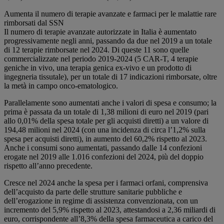
Aumenta il numero di terapie avanzate e farmaci per le malattie rare
rimborsati dal SSN
Il numero di terapie avanzate autorizzate in Italia è aumentato
progressivamente negli anni, passando da due nel 2019 a un totale
di 12 terapie rimborsate nel 2024. Di queste 11 sono quelle
commercializzate nel periodo 2019‐2024 (5 CAR‐T, 4 terapie
geniche in vivo, una terapia genica ex‐vivo e un prodotto di
ingegneria tissutale), per un totale di 17 indicazioni rimborsate, oltre
la metà in campo onco‐ematologico.
Parallelamente sono aumentati anche i valori di spesa e consumo; la
prima è passata da un totale di 1,38 milioni di euro nel 2019 (pari
allo 0,01% della spesa totale per gli acquisti diretti) a un valore di
194,48 milioni nel 2024 (con una incidenza di circa l’1,2% sulla
spesa per acquisti diretti), in aumento del 60,2% rispetto al 2023.
Anche i consumi sono aumentati, passando dalle 14 confezioni
erogate nel 2019 alle 1.016 confezioni del 2024, più del doppio
rispetto all’anno precedente.
Cresce nel 2024 anche la spesa per i farmaci orfani, comprensiva
dell’acquisto da parte delle strutture sanitarie pubbliche e
dell’erogazione in regime di assistenza convenzionata, con un
incremento del 5,9% rispetto al 2023, attestandosi a 2,36 miliardi di
euro, corrispondente all’8,3% della spesa farmaceutica a carico del