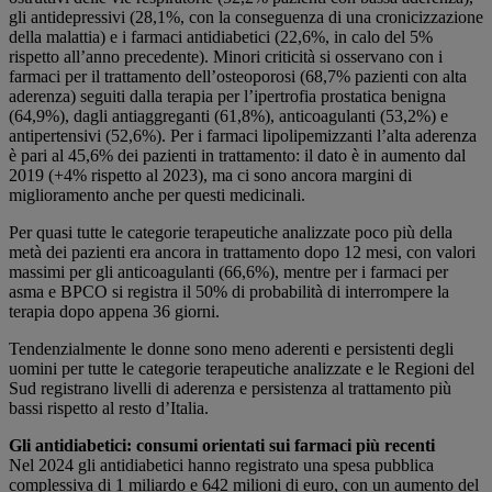
gli antidepressivi (28,1%, con la conseguenza di una cronicizzazione
della malattia) e i farmaci antidiabetici (22,6%, in calo del 5%
rispetto all’anno precedente). Minori criticità si osservano con i
farmaci per il trattamento dell’osteoporosi (68,7% pazienti con alta
aderenza) seguiti dalla terapia per l’ipertrofia prostatica benigna
(64,9%), dagli antiaggreganti (61,8%), anticoagulanti (53,2%) e
antipertensivi (52,6%). Per i farmaci lipolipemizzanti l’alta aderenza
è pari al 45,6% dei pazienti in trattamento: il dato è in aumento dal
2019 (+4% rispetto al 2023), ma ci sono ancora margini di
miglioramento anche per questi medicinali.
Per quasi tutte le categorie terapeutiche analizzate poco più della
metà dei pazienti era ancora in trattamento dopo 12 mesi, con valori
massimi per gli anticoagulanti (66,6%), mentre per i farmaci per
asma e BPCO si registra il 50% di probabilità di interrompere la
terapia dopo appena 36 giorni.
Tendenzialmente le donne sono meno aderenti e persistenti degli
uomini per tutte le categorie terapeutiche analizzate e le Regioni del
Sud registrano livelli di aderenza e persistenza al trattamento più
bassi rispetto al resto d’Italia.
Gli antidiabetici: consumi orientati sui farmaci più recenti
Nel 2024 gli antidiabetici hanno registrato una spesa pubblica
complessiva di 1 miliardo e 642 milioni di euro, con un aumento del