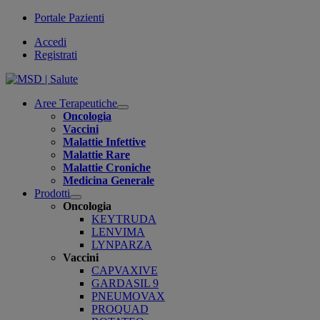
Portale Pazienti
Accedi
Registrati
Aree Terapeutiche
Open
Oncologia
submenu
Vaccini
Malattie Infettive
Malattie Rare
Malattie Croniche
Medicina Generale
Prodotti
Open
Oncologia
submenu
KEYTRUDA
LENVIMA
LYNPARZA
Vaccini
CAPVAXIVE
GARDASIL 9
PNEUMOVAX
PROQUAD