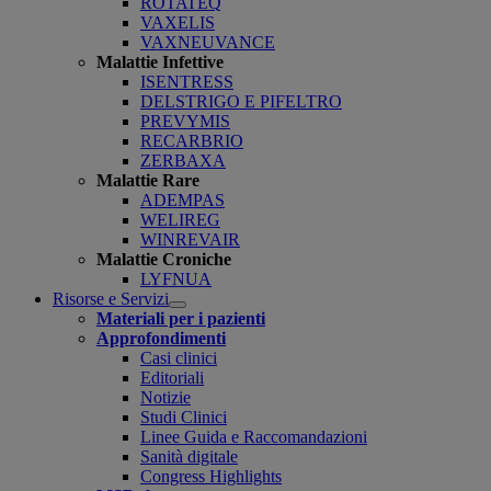
ROTATEQ
VAXELIS
VAXNEUVANCE
Malattie Infettive
ISENTRESS
DELSTRIGO E PIFELTRO
PREVYMIS
RECARBRIO
ZERBAXA
Malattie Rare
ADEMPAS
WELIREG
WINREVAIR
Malattie Croniche
LYFNUA
Risorse e Servizi
Open
Materiali per i pazienti
submenu
Approfondimenti
Casi clinici
Editoriali
Notizie
Studi Clinici
Linee Guida e Raccomandazioni
Sanità digitale
Congress Highlights