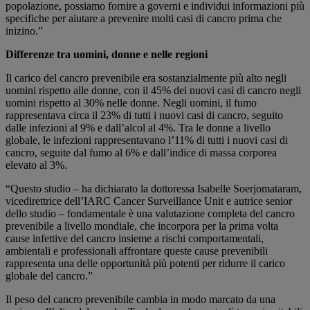
popolazione, possiamo fornire a governi e individui informazioni più
specifiche per aiutare a prevenire molti casi di cancro prima che
inizino.”
Differenze tra uomini, donne e nelle regioni
Il carico del cancro prevenibile era sostanzialmente più alto negli
uomini rispetto alle donne, con il 45% dei nuovi casi di cancro negli
uomini rispetto al 30% nelle donne. Negli uomini, il fumo
rappresentava circa il 23% di tutti i nuovi casi di cancro, seguito
dalle infezioni al 9% e dall’alcol al 4%. Tra le donne a livello
globale, le infezioni rappresentavano l’11% di tutti i nuovi casi di
cancro, seguite dal fumo al 6% e dall’indice di massa corporea
elevato al 3%.
“Questo studio – ha dichiarato la dottoressa Isabelle Soerjomataram,
vicedirettrice dell’IARC Cancer Surveillance Unit e autrice senior
dello studio – fondamentale è una valutazione completa del cancro
prevenibile a livello mondiale, che incorpora per la prima volta
cause infettive del cancro insieme a rischi comportamentali,
ambientali e professionali affrontare queste cause prevenibili
rappresenta una delle opportunità più potenti per ridurre il carico
globale del cancro.”
Il peso del cancro prevenibile cambia in modo marcato da una