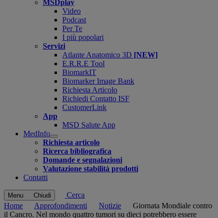
MSDplay
Video
Podcast
Per Te
I più popolari
Servizi
Atlante Anatomico 3D
[NEW]
E.R.R.E Tool
BiomarkIT
Biomarker Image Bank
Richiesta Articolo
Richiedi Contatto ISF
CustomerLink
App
MSD Salute App
MedInfo
Open
Richiesta articolo
submenu
Ricerca bibliografica
Domande e segnalazioni
Valutazione stabilità prodotti
Contatti
Cerca
Menu
Chiudi
Home
Approfondimenti
Notizie
Giornata Mondiale contro
il Cancro. Nel mondo quattro tumori su dieci potrebbero essere