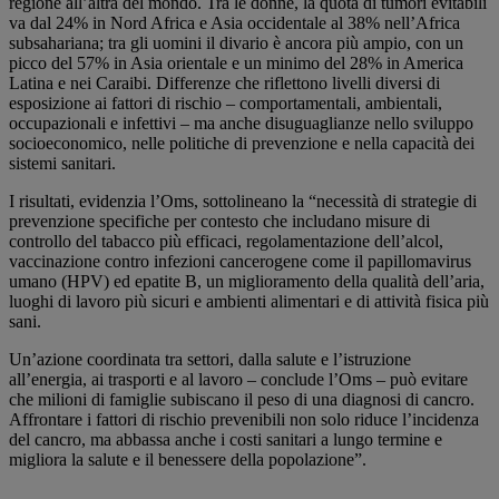
regione all’altra del mondo. Tra le donne, la quota di tumori evitabili
va dal 24% in Nord Africa e Asia occidentale al 38% nell’Africa
subsahariana; tra gli uomini il divario è ancora più ampio, con un
picco del 57% in Asia orientale e un minimo del 28% in America
Latina e nei Caraibi. Differenze che riflettono livelli diversi di
esposizione ai fattori di rischio – comportamentali, ambientali,
occupazionali e infettivi – ma anche disuguaglianze nello sviluppo
socioeconomico, nelle politiche di prevenzione e nella capacità dei
sistemi sanitari.
I risultati, evidenzia l’Oms, sottolineano la “necessità di strategie di
prevenzione specifiche per contesto che includano misure di
controllo del tabacco più efficaci, regolamentazione dell’alcol,
vaccinazione contro infezioni cancerogene come il papillomavirus
umano (HPV) ed epatite B, un miglioramento della qualità dell’aria,
luoghi di lavoro più sicuri e ambienti alimentari e di attività fisica più
sani.
Un’azione coordinata tra settori, dalla salute e l’istruzione
all’energia, ai trasporti e al lavoro – conclude l’Oms – può evitare
che milioni di famiglie subiscano il peso di una diagnosi di cancro.
Affrontare i fattori di rischio prevenibili non solo riduce l’incidenza
del cancro, ma abbassa anche i costi sanitari a lungo termine e
migliora la salute e il benessere della popolazione”.