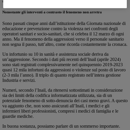
Nonostante gli interventi a contrasto il fenomeno non arretra
Sono passati cinque anni dall’istituzione della Giornata nazionale di
educazione e prevenzione contro la violenza nei confronti degli
operatori sanitari e socio-sanitari, che si celebra il 12 marzo di ogni
anno. Ma il fenomeno della aggressioni verso il personale sanitario
non segna il passo, tutt’altro, come ricorda costantemente la cronaca.
Un infortunio su 10 in sanità e assistenza sociale deriva da
un’aggressione. Secondo i dati più recenti dell’Inail (aprile 2024)
sono stati registrati complessivamente nel quinquennio 2019-2023
quasi 12 mila infortuni da aggressioni o violenze sul posto di lavoro
(2-3 mila l’anno). Il triplo di quanto registrato nell’intera gestione
Industria e servizi.
Numeri, secondo l’Inail, da ritenersi sottostimati in considerazione
sia dei limiti della codifica informatizzata utilizzata, sia di un
potenziale fenomeno di sotto-denuncia dei casi meno gravi. A questo
va aggiunto che, non sono assicurati all’Inail, i medici e gli
infermieri liberi professionisti, compresi i medici di famiglia e le
guardie mediche.
In buona sostanza, possiamo parlare di un sommerso importante.