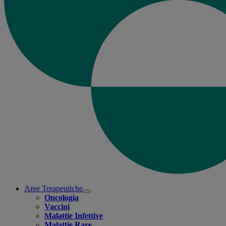
Aree Terapeutiche
Open
Oncologia
submenu
Vaccini
Malattie Infettive
Malattie Rare