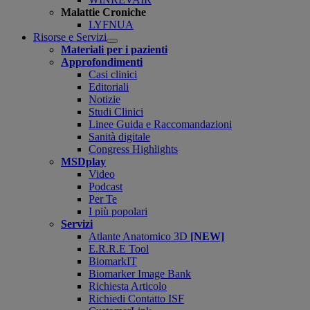
Malattie Croniche
LYFNUA
Risorse e Servizi
Open
Materiali per i pazienti
submenu
Approfondimenti
Casi clinici
Editoriali
Notizie
Studi Clinici
Linee Guida e Raccomandazioni
Sanità digitale
Congress Highlights
MSDplay
Video
Podcast
Per Te
I più popolari
Servizi
Atlante Anatomico 3D
[NEW]
E.R.R.E Tool
BiomarkIT
Biomarker Image Bank
Richiesta Articolo
Richiedi Contatto ISF