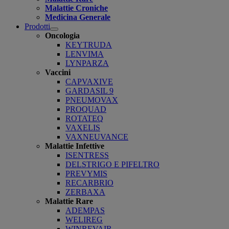
Malattie Croniche
Medicina Generale
Prodotti
Open
Oncologia
submenu
KEYTRUDA
LENVIMA
LYNPARZA
Vaccini
CAPVAXIVE
GARDASIL 9
PNEUMOVAX
PROQUAD
ROTATEQ
VAXELIS
VAXNEUVANCE
Malattie Infettive
ISENTRESS
DELSTRIGO E PIFELTRO
PREVYMIS
RECARBRIO
ZERBAXA
Malattie Rare
ADEMPAS
WELIREG
WINREVAIR