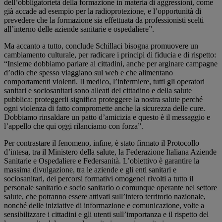
dell’obbligatorietà della formazione in materia di aggressioni, come
già accade ad esempio per la radioprotezione, e l’opportunità di
prevedere che la formazione sia effettuata da professionisti scelti
all’interno delle aziende sanitarie e ospedaliere”.
Ma accanto a tutto, conclude Schillaci bisogna promuovere un
cambiamento culturale, per radicare i principi di fiducia e di rispetto:
“Insieme dobbiamo parlare ai cittadini, anche per arginare campagne
d’odio che spesso viaggiano sul web e che alimentano
comportamenti violenti. Il medico, l’infermiere, tutti gli operatori
sanitari e sociosanitari sono alleati del cittadino e della salute
pubblica: proteggerli significa proteggere la nostra salute perché
ogni violenza di fatto compromette anche la sicurezza delle cure.
Dobbiamo rinsaldare un patto d’amicizia e questo è il messaggio e
l’appello che qui oggi rilanciamo con forza”.
Per contrastare il fenomeno, infine, è stato firmato il Protocollo
d’intesa, tra il Ministero della salute, la Federazione Italiana Aziende
Sanitarie e Ospedaliere e Federsanità. L’obiettivo è garantire la
massima divulgazione, tra le aziende e gli enti sanitari e
sociosanitari, dei percorsi formativi omogenei rivolti a tutto il
personale sanitario e socio sanitario o comunque operante nel settore
salute, che potranno essere attivati sull’intero territorio nazionale,
nonché delle iniziative di informazione e comunicazione, volte a
sensibilizzare i cittadini e gli utenti sull’importanza e il rispetto del