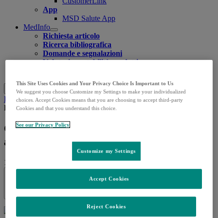
CustomerLink
App
MSD Salute App
MedInfo
Open
Richiesta articolo
submenu
Ricerca bibliografica
Domande e segnalazioni
Valutazione stabilità prodotti
Contatti
This Site Uses Cookies and Your Privacy Choice Is Important to Us
Cerca
Menu
Chiudi
We suggest you choose Customize my Settings to make your individualized
Home
Approfondimenti
Notizie
Giornata nazionale contro
choices. Accept Cookies means that you are choosing to accept third-party
le aggressioni al personale sanitario
Cookies and that you understand this choice.
See our Privacy Policy
Giornata nazionale contro le aggressioni
al personale sanitario
Customize my Settings
13.03.2025
|
Quotidiano Sanità
Accept Cookies
Share this
Reject Cookies