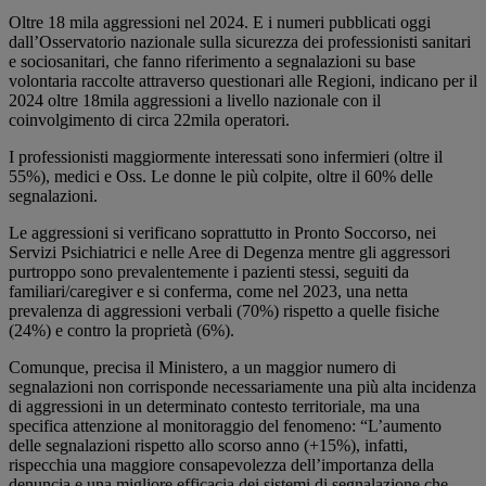
Oltre 18 mila aggressioni nel 2024. E i numeri pubblicati oggi
dall’Osservatorio nazionale sulla sicurezza dei professionisti sanitari
e sociosanitari, che fanno riferimento a segnalazioni su base
volontaria raccolte attraverso questionari alle Regioni, indicano per il
2024 oltre 18mila aggressioni a livello nazionale con il
coinvolgimento di circa 22mila operatori.
I professionisti maggiormente interessati sono infermieri (oltre il
55%), medici e Oss. Le donne le più colpite, oltre il 60% delle
segnalazioni.
Le aggressioni si verificano soprattutto in Pronto Soccorso, nei
Servizi Psichiatrici e nelle Aree di Degenza mentre gli aggressori
purtroppo sono prevalentemente i pazienti stessi, seguiti da
familiari/caregiver e si conferma, come nel 2023, una netta
prevalenza di aggressioni verbali (70%) rispetto a quelle fisiche
(24%) e contro la proprietà (6%).
Comunque, precisa il Ministero, a un maggior numero di
segnalazioni non corrisponde necessariamente una più alta incidenza
di aggressioni in un determinato contesto territoriale, ma una
specifica attenzione al monitoraggio del fenomeno: “L’aumento
delle segnalazioni rispetto allo scorso anno (+15%), infatti,
rispecchia una maggiore consapevolezza dell’importanza della
denuncia e una migliore efficacia dei sistemi di segnalazione che