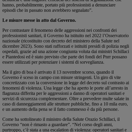
hanno, probabilmente, portato più professionisti a denunciare
episodi che in passato non avrebbero segnalato”.
Le misure messe in atto dal Governo.
Per contrastare il fenomeno delle aggressioni nei confronti dei
professionisti sanitari, il Governo ha istituito nel 2022 l’Osservatorio
nazionale (ricostituito con decreto del ministero della Salute nel
dicembre 2023). Sono stati rafforzati e istituiti presidi di polizia negli
ospedali, grazie ad una azione congiunta voluta dai ministri Schillaci
e Piantedosi ed è stato previsto che parte dei fondi del Pnrr possano
essere utilizzati per potenziare i sistemi di sorveglianza.
Ma il giro di boa è arrivato il 13 novembre scorso, quando il
Governo è sceso in campo con misure stringenti. Un giro di vite
concretizzato con la conversione in legge del decreto sul contrasto ai
fenomeni di violenza. Una legge che ha aperto le porte all’arresto in
flagranza differita per le aggressioni a danno di operatori sanitari e
servizi di sicurezza complementare. Oltre a prevedere multe salate in
caso di danneggiamenti alle strutture pubbliche, fino a 10 mila euro,
e un aumento della pena se il fatto commesso è da più persone.
Come ha sottolineato il ministro della Salute Orazio Schillaci, il
Governo “non è rimasto a guardare”. “Nel corso degli anni,
purtroppo, c’è stata a una escalation di violenza: operatori sanitari e