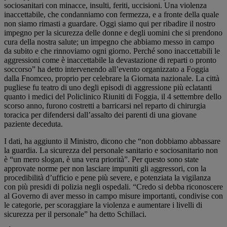
sociosanitari con minacce, insulti, feriti, uccisioni. Una violenza
inaccettabile, che condanniamo con fermezza, e a fronte della quale
non siamo rimasti a guardare. Oggi siamo qui per ribadire il nostro
impegno per la sicurezza delle donne e degli uomini che si prendono
cura della nostra salute; un impegno che abbiamo messo in campo
da subito e che rinnoviamo ogni giorno. Perché sono inaccettabili le
aggressioni come è inaccettabile la devastazione di reparti o pronto
soccorso” ha detto intervenendo all’evento organizzato a Foggia
dalla Fnomceo, proprio per celebrare la Giornata nazionale. La città
pugliese fu teatro di uno degli episodi di aggressione più eclatanti
quanto i medici del Policlinico Riuniti di Foggia, il 4 settembre dello
scorso anno, furono costretti a barricarsi nel reparto di chirurgia
toracica per difendersi dall’assalto dei parenti di una giovane
paziente deceduta.
I dati, ha aggiunto il Ministro, dicono che “non dobbiamo abbassare
la guardia. La sicurezza del personale sanitario e sociosanitario non
è “un mero slogan, è una vera priorità”. Per questo sono state
approvate norme per non lasciare impuniti gli aggressori, con la
procedibilità d’ufficio e pene più severe, e potenziata la vigilanza
con più presidi di polizia negli ospedali. “Credo si debba riconoscere
al Governo di aver messo in campo misure importanti, condivise con
le categorie, per scoraggiare la violenza e aumentare i livelli di
sicurezza per il personale” ha detto Schillaci.