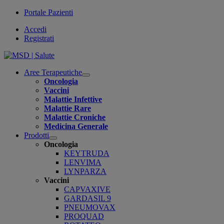
Portale Pazienti
Accedi
Registrati
Aree Terapeutiche
Open
Oncologia
submenu
Vaccini
Malattie Infettive
Malattie Rare
Malattie Croniche
Medicina Generale
Prodotti
Open
Oncologia
submenu
KEYTRUDA
LENVIMA
LYNPARZA
Vaccini
CAPVAXIVE
GARDASIL 9
PNEUMOVAX
PROQUAD