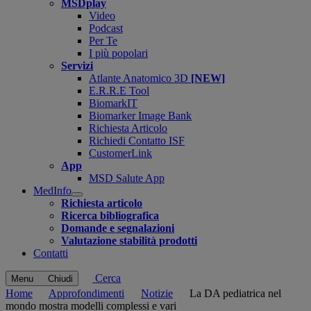
MSDplay
Video
Podcast
Per Te
I più popolari
Servizi
Atlante Anatomico 3D
[NEW]
E.R.R.E Tool
BiomarkIT
Biomarker Image Bank
Richiesta Articolo
Richiedi Contatto ISF
CustomerLink
App
MSD Salute App
MedInfo
Open
Richiesta articolo
submenu
Ricerca bibliografica
Domande e segnalazioni
Valutazione stabilità prodotti
Contatti
Cerca
Menu
Chiudi
Home
Approfondimenti
Notizie
La DA pediatrica nel
mondo mostra modelli complessi e vari