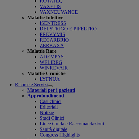
ROTATEQ
VAXELIS
VAXNEUVANCE
Malattie Infettive
ISENTRESS
DELSTRIGO E PIFELTRO
PREVYMIS
RECARBRIO
ZERBAXA
Malattie Rare
ADEMPAS
WELIREG
WINREVAIR
Malattie Croniche
LYFNUA
Risorse e Servizi
Open
Materiali per i pazienti
submenu
Approfondimenti
Casi clinici
Editoriali
Notizie
Studi Clinici
Linee Guida e Raccomandazioni
Sanità digitale
Congress Highlights