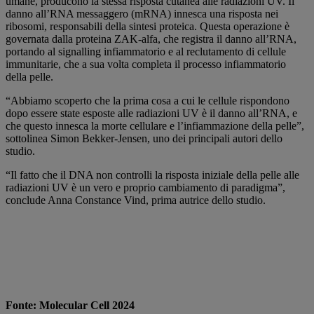
umane, producono la stessa risposta cutanea alle radiazioni UV. Il
danno all’RNA messaggero (mRNA) innesca una risposta nei
ribosomi, responsabili della sintesi proteica. Questa operazione è
governata dalla proteina ZAK-alfa, che registra il danno all’RNA,
portando al signalling infiammatorio e al reclutamento di cellule
immunitarie, che a sua volta completa il processo infiammatorio
della pelle.
“Abbiamo scoperto che la prima cosa a cui le cellule rispondono
dopo essere state esposte alle radiazioni UV è il danno all’RNA, e
che questo innesca la morte cellulare e l’infiammazione della pelle”,
sottolinea Simon Bekker-Jensen, uno dei principali autori dello
studio.
“Il fatto che il DNA non controlli la risposta iniziale della pelle alle
radiazioni UV è un vero e proprio cambiamento di paradigma”,
conclude Anna Constance Vind, prima autrice dello studio.
Fonte: Molecular Cell 2024