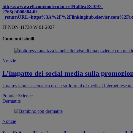
https://www.cell.com/molecular-cell/fulltext/S1097-
2765(24)00884-0?
_returnURL=https%3A%2F%2Flinkinghub.elsevier.com%2Fr
IT-NON-11730-W-01-2027
Contenuti simili
Notizie
L’impatto dei social media sulla promozione
Una revisione sistematica uscita su Journal of medical Internet researc
Popular Science
Dermatite
Notizie