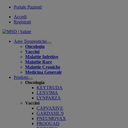
Portale Pazienti
Accedi
Registrati
Aree Terapeutiche
Open
Oncologia
submenu
Vaccini
Malattie Infettive
Malattie Rare
Malattie Croniche
Medicina Generale
Prodotti
Open
Oncologia
submenu
KEYTRUDA
LENVIMA
LYNPARZA
Vaccini
CAPVAXIVE
GARDASIL 9
PNEUMOVAX
PROQUAD