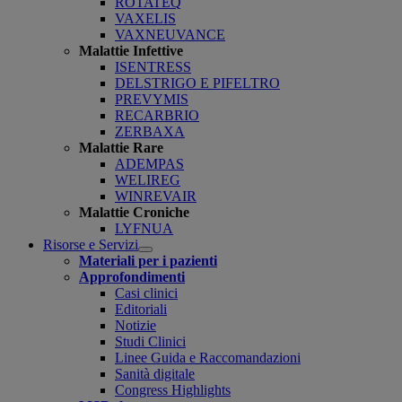
ROTATEQ
VAXELIS
VAXNEUVANCE
Malattie Infettive
ISENTRESS
DELSTRIGO E PIFELTRO
PREVYMIS
RECARBRIO
ZERBAXA
Malattie Rare
ADEMPAS
WELIREG
WINREVAIR
Malattie Croniche
LYFNUA
Risorse e Servizi
Open
Materiali per i pazienti
submenu
Approfondimenti
Casi clinici
Editoriali
Notizie
Studi Clinici
Linee Guida e Raccomandazioni
Sanità digitale
Congress Highlights