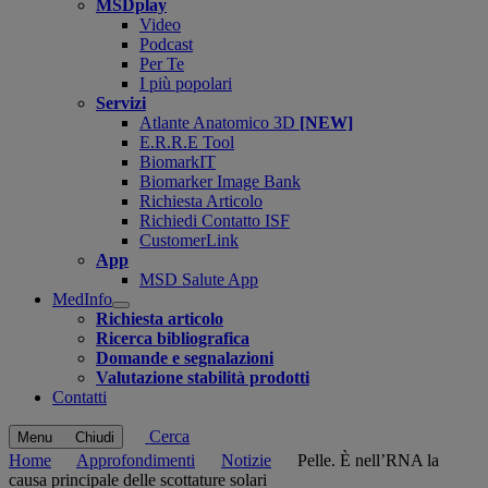
MSDplay
Video
Podcast
Per Te
I più popolari
Servizi
Atlante Anatomico 3D
[NEW]
E.R.R.E Tool
BiomarkIT
Biomarker Image Bank
Richiesta Articolo
Richiedi Contatto ISF
CustomerLink
App
MSD Salute App
MedInfo
Open
Richiesta articolo
submenu
Ricerca bibliografica
Domande e segnalazioni
Valutazione stabilità prodotti
Contatti
Cerca
Menu
Chiudi
Home
Approfondimenti
Notizie
Pelle. È nell’RNA la
causa principale delle scottature solari