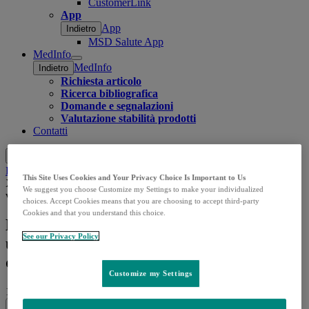
CustomerLink
App
App
Indietro
MSD Salute App
MedInfo
Open
MedInfo
Indietro
submenu
Richiesta articolo
Ricerca bibliografica
Domande e segnalazioni
Valutazione stabilità prodotti
Contatti
Cerca
Menu
Chiudi
Home
Approfondimenti
Notizie
L’appello di Papa Leone
This Site Uses Cookies and Your Privacy Choice Is Important to Us
XIV che chiede un’Europa più giusta e solidale nella cura dei più
We suggest you choose Customize my Settings to make your individualized
vulnerabili
choices. Accept Cookies means that you are choosing to accept third-party
Cookies and that you understand this choice.
L’appello di Papa Leone XIV che chiede
See our Privacy Policy
un’Europa più giusta e solidale nella cura
dei più vulnerabili
Customize my Settings
19.03.2026
|
Quotidiano Sanità