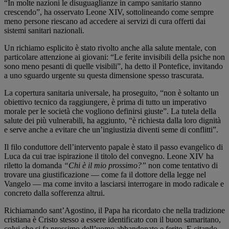
“In molte nazioni le disuguaglianze in campo sanitario stanno
crescendo”, ha osservato Leone XIV, sottolineando come sempre
meno persone riescano ad accedere ai servizi di cura offerti dai
sistemi sanitari nazionali.
Un richiamo esplicito è stato rivolto anche alla salute mentale, con
particolare attenzione ai giovani: “Le ferite invisibili della psiche non
sono meno pesanti di quelle visibili”, ha detto il Pontefice, invitando
a uno sguardo urgente su questa dimensione spesso trascurata.
La copertura sanitaria universale, ha proseguito, “non è soltanto un
obiettivo tecnico da raggiungere, è prima di tutto un imperativo
morale per le società che vogliono definirsi giuste”. La tutela della
salute dei più vulnerabili, ha aggiunto, “è richiesta dalla loro dignità
e serve anche a evitare che un’ingiustizia diventi seme di conflitti”.
Il filo conduttore dell’intervento papale è stato il passo evangelico di
Luca da cui trae ispirazione il titolo del convegno. Leone XIV ha
riletto la domanda
“Chi è il mio prossimo?”
non come tentativo di
trovare una giustificazione — come fa il dottore della legge nel
Vangelo — ma come invito a lasciarsi interrogare in modo radicale e
concreto dalla sofferenza altrui.
Richiamando sant’Agostino, il Papa ha ricordato che nella tradizione
cristiana è Cristo stesso a essere identificato con il buon samaritano,
colui che si fa prossimo dell’uomo abbandonato e ferito. E citando