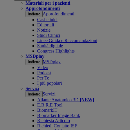
Materiali per i pazienti
Approfondimenti
Approfondimenti
Indietro
Casi clinici
Editoriali
Notizie
Studi Clinici
Linee Guida e Raccomandazioni
Sanità digitale
Congress Highlights
MSDplay
MSDplay
Indietro
Video
Podcast
Per Te
I più popolari
Servizi
Servizi
Indietro
Atlante Anatomico 3D
[NEW]
E.R.R.E Tool
BiomarkIT
Biomarker Image Bank
Richiesta Articolo
Richiedi Contatto ISF