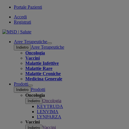
Portale Pazienti
Accedi
Registrati
Aree Terapeutiche
Open
Aree Terapeutiche
Indietro
submenu
Oncologia
Vaccini
Malattie Infettive
Malattie Rare
Malattie Croniche
Medicina Generale
Prodotti
Open
Prodotti
Indietro
submenu
Oncologia
Oncologia
Indietro
KEYTRUDA
LENVIMA
LYNPARZA
Vaccini
Vaccini
Indietro