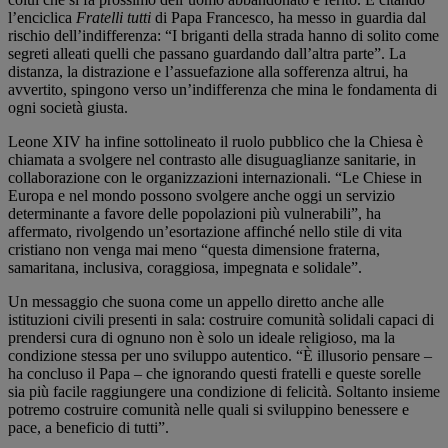
l’enciclica
Fratelli tutti
di Papa Francesco, ha messo in guardia dal
rischio dell’indifferenza: “I briganti della strada hanno di solito come
segreti alleati quelli che passano guardando dall’altra parte”. La
distanza, la distrazione e l’assuefazione alla sofferenza altrui, ha
avvertito, spingono verso un’indifferenza che mina le fondamenta di
ogni società giusta.
Leone XIV ha infine sottolineato il ruolo pubblico che la Chiesa è
chiamata a svolgere nel contrasto alle disuguaglianze sanitarie, in
collaborazione con le organizzazioni internazionali. “Le Chiese in
Europa e nel mondo possono svolgere anche oggi un servizio
determinante a favore delle popolazioni più vulnerabili”, ha
affermato, rivolgendo un’esortazione affinché nello stile di vita
cristiano non venga mai meno “questa dimensione fraterna,
samaritana, inclusiva, coraggiosa, impegnata e solidale”.
Un messaggio che suona come un appello diretto anche alle
istituzioni civili presenti in sala: costruire comunità solidali capaci di
prendersi cura di ognuno non è solo un ideale religioso, ma la
condizione stessa per uno sviluppo autentico. “È illusorio pensare –
ha concluso il Papa – che ignorando questi fratelli e queste sorelle
sia più facile raggiungere una condizione di felicità. Soltanto insieme
potremo costruire comunità nelle quali si sviluppino benessere e
pace, a beneficio di tutti”.