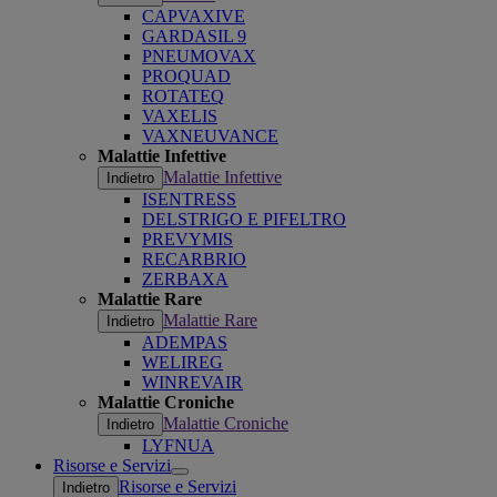
CAPVAXIVE
GARDASIL 9
PNEUMOVAX
PROQUAD
ROTATEQ
VAXELIS
VAXNEUVANCE
Malattie Infettive
Malattie Infettive
Indietro
ISENTRESS
DELSTRIGO E PIFELTRO
PREVYMIS
RECARBRIO
ZERBAXA
Malattie Rare
Malattie Rare
Indietro
ADEMPAS
WELIREG
WINREVAIR
Malattie Croniche
Malattie Croniche
Indietro
LYFNUA
Risorse e Servizi
Open
Risorse e Servizi
Indietro
submenu