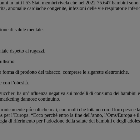
i 5 anni in tutti i 53 Stati membri rivela che nel 2022 75.647 bambini so
ita, anomalie cardiache congenite, infezioni delle vie respiratorie inferior
ione di salute mentale.
ale rispetto ai ragazzi.
ullismo.
 forma di prodotto del tabacco, comprese le sigarette elettroniche.
 con l’obesità.
 zuccheri ha un’influenza negativa sui modelli di consumo dei bambini e 
i marketing dannose continuino.
onicamente più soli che mai, con molti che lottano con il loro peso e la f
ms per l’Europa. “Ecco perché entro la fine dell’anno, l’Oms/Europa e i
gia di riferimento per l’adozione della salute dei bambini e degli adoles