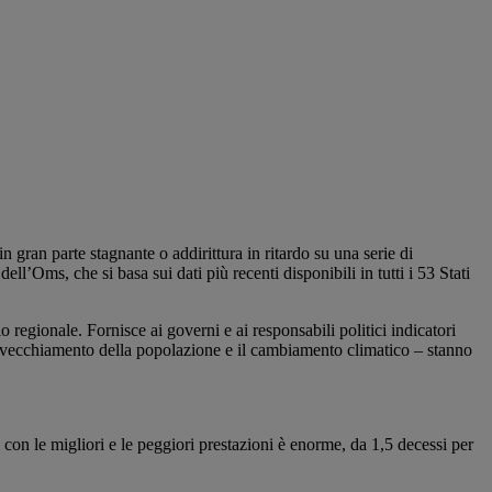
 gran parte stagnante o addirittura in ritardo su una serie di
l’Oms, che si basa sui dati più recenti disponibili in tutti i 53 Stati
o regionale. Fornisce ai governi e ai responsabili politici indicatori
o invecchiamento della popolazione e il cambiamento climatico – stanno
i con le migliori e le peggiori prestazioni è enorme, da 1,5 decessi per