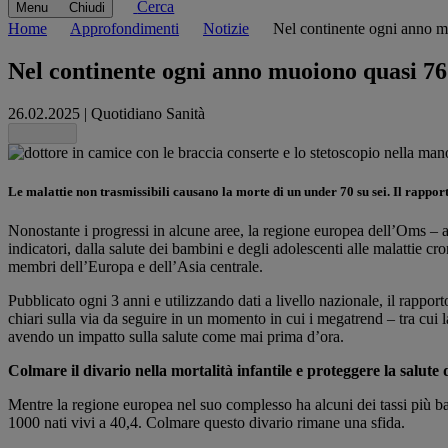
Cerca
Menu
Chiudi
Home
Approfondimenti
Notizie
Nel continente ogni anno mu
Nel continente ogni anno muoiono quasi 76 
26.02.2025
|
Quotidiano Sanità
Share this
Le malattie non trasmissibili causano la morte di un under 70 su sei. Il rapp
Nonostante i progressi in alcune aree, la regione europea dell’Oms – a l
indicatori, dalla salute dei bambini e degli adolescenti alle malattie c
membri dell’Europa e dell’Asia centrale.
Pubblicato ogni 3 anni e utilizzando dati a livello nazionale, il rapport
chiari sulla via da seguire in un momento in cui i megatrend – tra cui 
avendo un impatto sulla salute come mai prima d’ora.
Colmare il divario nella mortalità infantile e proteggere la salute
Mentre la regione europea nel suo complesso ha alcuni dei tassi più bassi
1000 nati vivi a 40,4. Colmare questo divario rimane una sfida.