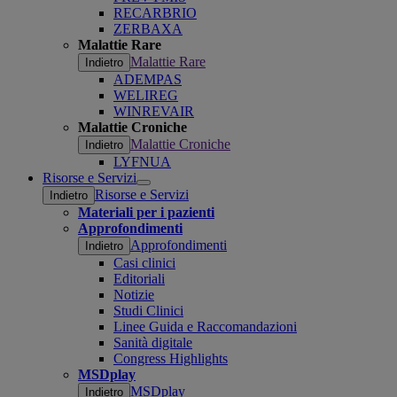
RECARBRIO
ZERBAXA
Malattie Rare
Malattie Rare
Indietro
ADEMPAS
WELIREG
WINREVAIR
Malattie Croniche
Malattie Croniche
Indietro
LYFNUA
Risorse e Servizi
Open
Risorse e Servizi
Indietro
submenu
Materiali per i pazienti
Approfondimenti
Approfondimenti
Indietro
Casi clinici
Editoriali
Notizie
Studi Clinici
Linee Guida e Raccomandazioni
Sanità digitale
Congress Highlights
MSDplay
MSDplay
Indietro