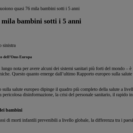
oiono quasi 76 mila bambini sotti i 5 anni
mila bambini sotti i 5 anni
orto dell’Oms Europa
ungo nota per avere alcuni dei sistemi sanitari più forti del mondo – è in
roniche. Questo quanto emerge dall’ultimo Rapporto europeo sulla salute del
o sulla salute europeo dipinge il quadro più completo della salute a livell
la pericolosa disinformazione, la crisi del personale sanitario, il rapid
 dei bambini
 di morti infantili prevenibili a livello globale, la differenza tra i paes