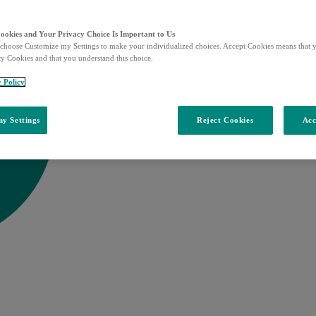
Cookies and Your Privacy Choice Is Important to Us
choose Customize my Settings to make your individualized choices. Accept Cookies means that y
ty Cookies and that you understand this choice.
y Policy
y Settings
Reject Cookies
Acc