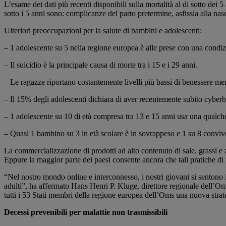
L’esame dei dati più recenti disponibili sulla mortalità al di sotto de
sotto i 5 anni sono: complicanze del parto pretermine, asfissia alla nasc
Ulteriori preoccupazioni per la salute di bambini e adolescenti:
– 1 adolescente su 5 nella regione europea è alle prese con una condiz
– Il suicidio è la principale causa di morte tra i 15 e i 29 anni.
– Le ragazze riportano costantemente livelli più bassi di benessere ment
– Il 15% degli adolescenti dichiara di aver recentemente subito cyberb
– 1 adolescente su 10 di età compresa tra 13 e 15 anni usa una qualche
– Quasi 1 bambino su 3 in età scolare è in sovrappeso e 1 su 8 convive
La commercializzazione di prodotti ad alto contenuto di sale, grassi e
Eppure la maggior parte dei paesi consente ancora che tali pratiche d
“Nel nostro mondo online e interconnesso, i nostri giovani si sentono ir
adulti”, ha affermato Hans Henri P. Kluge, direttore regionale dell’O
tutti i 53 Stati membri della regione europea dell’Oms una nuova strate
Decessi prevenibili per malattie non trasmissibili