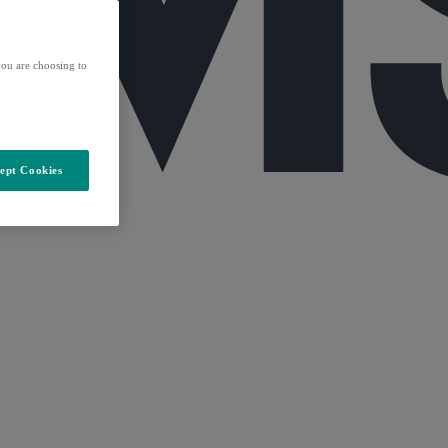
ou are choosing to
ept Cookies