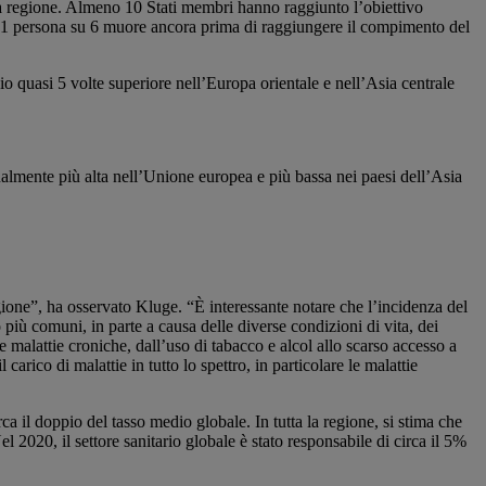
stra regione. Almeno 10 Stati membri hanno raggiunto l’obiettivo
a, 1 persona su 6 muore ancora prima di raggiungere il compimento del
io quasi 5 volte superiore nell’Europa orientale e nell’Asia centrale
ualmente più alta nell’Unione europea e più bassa nei paesi dell’Asia
gione”, ha osservato Kluge. “È interessante notare che l’incidenza del
 più comuni, in parte a causa delle diverse condizioni di vita, dei
 malattie croniche, dall’uso di tabacco e alcol allo scarso accesso a
arico di malattie in tutto lo spettro, in particolare le malattie
 il doppio del tasso medio globale. In tutta la regione, si stima che
l 2020, il settore sanitario globale è stato responsabile di circa il 5%