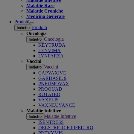
Malattie Infettive
Malattie Rare
Malattie Croniche
Medicina Generale
Prodotti
Open
Prodotti
Indietro
submenu
Oncologia
Oncologia
Indietro
KEYTRUDA
LENVIMA
LYNPARZA
Vaccini
Vaccini
Indietro
CAPVAXIVE
GARDASIL 9
PNEUMOVAX
PROQUAD
ROTATEQ
VAXELIS
VAXNEUVANCE
Malattie Infettive
Malattie Infettive
Indietro
ISENTRESS
DELSTRIGO E PIFELTRO
PREVYMIS