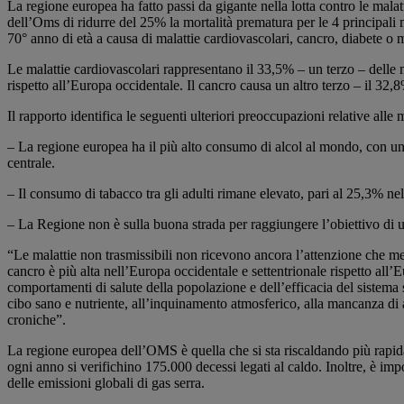
La regione europea ha fatto passi da gigante nella lotta contro le mala
dell’Oms di ridurre del 25% la mortalità prematura per le 4 principal
70° anno di età a causa di malattie cardiovascolari, cancro, diabete o m
Le malattie cardiovascolari rappresentano il 33,5% – un terzo – delle m
rispetto all’Europa occidentale. Il cancro causa un altro terzo – il 32
Il rapporto identifica le seguenti ulteriori preoccupazioni relative alle m
– La regione europea ha il più alto consumo di alcol al mondo, con una
centrale.
– Il consumo di tabacco tra gli adulti rimane elevato, pari al 25,3% ne
– La Regione non è sulla buona strada per raggiungere l’obiettivo di 
“Le malattie non trasmissibili non ricevono ancora l’attenzione che mer
cancro è più alta nell’Europa occidentale e settentrionale rispetto all’
comportamenti di salute della popolazione e dell’efficacia del sistema 
cibo sano e nutriente, all’inquinamento atmosferico, alla mancanza di att
croniche”.
La regione europea dell’OMS è quella che si sta riscaldando più rapida
ogni anno si verifichino 175.000 decessi legati al caldo. Inoltre, è impo
delle emissioni globali di gas serra.