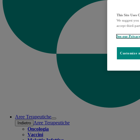
This Site Uses 
We suggest you 
accept third-par
See our Privac
Customize m
Aree Terapeutiche
Open
Aree Terapeutiche
Indietro
submenu
Oncologia
Vaccini