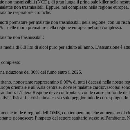
ttie non trasmissibili (NCD), di gran lunga il principale killer nella no
i malattie non trasmissibili. Eppure, nel complesso nella regione europe
alattie respiratorie croniche.
orti premature per malattie non trasmissibili nella regione, con un risch
,8% – delle morti premature nella regione europea nel suo complesso.
alattie non trasmissibili:
 media di 8,8 litri di alcol puro per adulto all’anno. L’assunzione è att
l complesso.
una riduzione del 30% del fumo entro il 2025.
itano, nonostante rappresentino il 90% di tutti i decessi nella nostra re
Europa orientale e all’Asia centrale, dove le malattie cardiovascolari sono
sanitario. L’intera Regione deve confrontarsi con le cause profonde delle
ività fisica. La crisi climatica sta solo peggiorando le cose spingendo il c
mente tra le 6 regioni dell’OMS, con temperature che aumentano di circa
rtante riconoscere l’impatto del settore sanitario stesso sull’ambiente. Ne