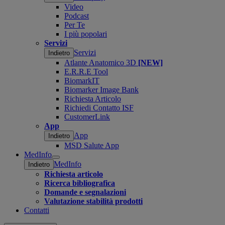
Video
Podcast
Per Te
I più popolari
Servizi
Servizi
Indietro
Atlante Anatomico 3D
[NEW]
E.R.R.E Tool
BiomarkIT
Biomarker Image Bank
Richiesta Articolo
Richiedi Contatto ISF
CustomerLink
App
App
Indietro
MSD Salute App
MedInfo
Open
MedInfo
Indietro
submenu
Richiesta articolo
Ricerca bibliografica
Domande e segnalazioni
Valutazione stabilità prodotti
Contatti