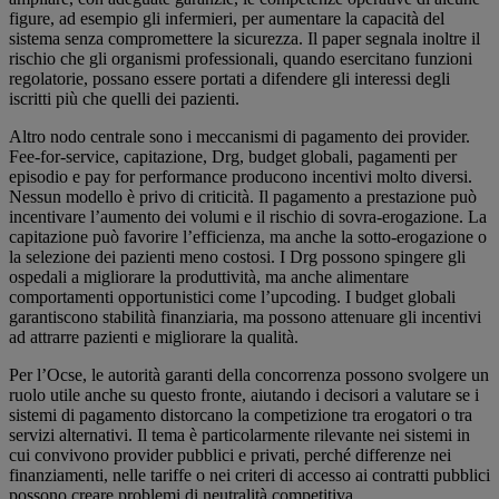
figure, ad esempio gli infermieri, per aumentare la capacità del
sistema senza compromettere la sicurezza. Il paper segnala inoltre il
rischio che gli organismi professionali, quando esercitano funzioni
regolatorie, possano essere portati a difendere gli interessi degli
iscritti più che quelli dei pazienti.
Altro nodo centrale sono i meccanismi di pagamento dei provider.
Fee-for-service, capitazione, Drg, budget globali, pagamenti per
episodio e pay for performance producono incentivi molto diversi.
Nessun modello è privo di criticità. Il pagamento a prestazione può
incentivare l’aumento dei volumi e il rischio di sovra-erogazione. La
capitazione può favorire l’efficienza, ma anche la sotto-erogazione o
la selezione dei pazienti meno costosi. I Drg possono spingere gli
ospedali a migliorare la produttività, ma anche alimentare
comportamenti opportunistici come l’upcoding. I budget globali
garantiscono stabilità finanziaria, ma possono attenuare gli incentivi
ad attrarre pazienti e migliorare la qualità.
Per l’Ocse, le autorità garanti della concorrenza possono svolgere un
ruolo utile anche su questo fronte, aiutando i decisori a valutare se i
sistemi di pagamento distorcano la competizione tra erogatori o tra
servizi alternativi. Il tema è particolarmente rilevante nei sistemi in
cui convivono provider pubblici e privati, perché differenze nei
finanziamenti, nelle tariffe o nei criteri di accesso ai contratti pubblici
possono creare problemi di neutralità competitiva.