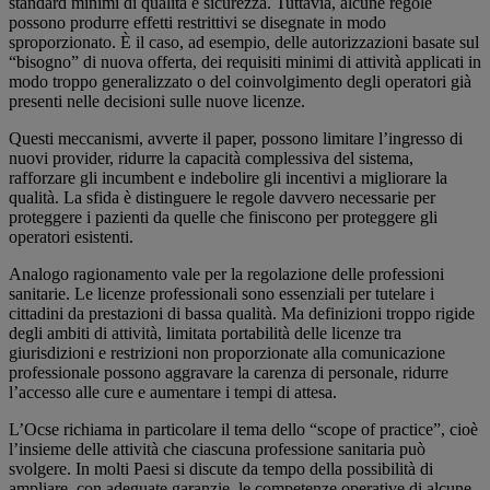
standard minimi di qualità e sicurezza. Tuttavia, alcune regole
possono produrre effetti restrittivi se disegnate in modo
sproporzionato. È il caso, ad esempio, delle autorizzazioni basate sul
“bisogno” di nuova offerta, dei requisiti minimi di attività applicati in
modo troppo generalizzato o del coinvolgimento degli operatori già
presenti nelle decisioni sulle nuove licenze.
Questi meccanismi, avverte il paper, possono limitare l’ingresso di
nuovi provider, ridurre la capacità complessiva del sistema,
rafforzare gli incumbent e indebolire gli incentivi a migliorare la
qualità. La sfida è distinguere le regole davvero necessarie per
proteggere i pazienti da quelle che finiscono per proteggere gli
operatori esistenti.
Analogo ragionamento vale per la regolazione delle professioni
sanitarie. Le licenze professionali sono essenziali per tutelare i
cittadini da prestazioni di bassa qualità. Ma definizioni troppo rigide
degli ambiti di attività, limitata portabilità delle licenze tra
giurisdizioni e restrizioni non proporzionate alla comunicazione
professionale possono aggravare la carenza di personale, ridurre
l’accesso alle cure e aumentare i tempi di attesa.
L’Ocse richiama in particolare il tema dello “scope of practice”, cioè
l’insieme delle attività che ciascuna professione sanitaria può
svolgere. In molti Paesi si discute da tempo della possibilità di
ampliare, con adeguate garanzie, le competenze operative di alcune