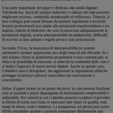
Una parte importante del paper è dedicata alla sanità digitale.
Telemedicina, fascicoli sanitari elettronici e utilizzo dei dati possono
migliorare accesso, continuità assistenziale ed efficienza. Tuttavia, il
loro sviluppo può essere frenato da barriere regolatorie e tecniche:
licenze professionali non adatte alle prestazioni transfrontaliere o tra
regioni, sistemi di rimborso che non riconoscono adeguatamente le
prestazioni digitali, scarsa interoperabilità tra piattaforme, difficoltà
di accesso ai dati sanitari e regole privacy non armonizzate.
Secondo l’Ocse, la mancanza di interoperabilità tra sistemi
informativi sanitari rappresenta uno degli ostacoli più rilevanti. Se i
dati restano chiusi in piattaforme proprietarie o non comunicanti, si
riduce la possibilità di innovare, si ostacola la continuità delle cure e
si limita l’ingresso di nuovi servizi digitali. Anche in questo caso,
l’obiettivo non è deregolare, ma aggiornare la regolazione affinché
protegga sicurezza e privacy senza bloccare innovazione e
concorrenza.
Infine, il paper insiste su un punto decisivo: la concorrenza funziona
solo se pazienti e payer dispongono di informazioni comprensibili e
utilizzabili. Nei sistemi in cui i cittadini possono scegliere il provider,
la libertà di scelta non basta se mancano dati chiari su qualità, esiti,
tempi di attesa, costi e rimborsi. La trasparenza sui prezzi può avere
effetti soprattutto quando i pazienti sostengono direttamente una