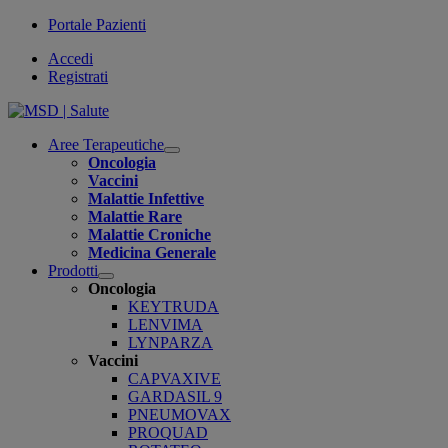
Portale Pazienti
Accedi
Registrati
Aree Terapeutiche
Open
Oncologia
submenu
Vaccini
Malattie Infettive
Malattie Rare
Malattie Croniche
Medicina Generale
Prodotti
Open
Oncologia
submenu
KEYTRUDA
LENVIMA
LYNPARZA
Vaccini
CAPVAXIVE
GARDASIL 9
PNEUMOVAX
PROQUAD