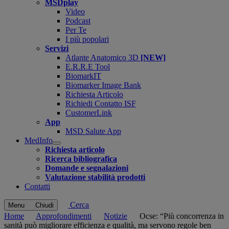
MSDplay
Video
Podcast
Per Te
I più popolari
Servizi
Atlante Anatomico 3D
[NEW]
E.R.R.E Tool
BiomarkIT
Biomarker Image Bank
Richiesta Articolo
Richiedi Contatto ISF
CustomerLink
App
MSD Salute App
MedInfo
Open
Richiesta articolo
submenu
Ricerca bibliografica
Domande e segnalazioni
Valutazione stabilità prodotti
Contatti
Cerca
Menu
Chiudi
Home
Approfondimenti
Notizie
Ocse: “Più concorrenza in
sanità può migliorare efficienza e qualità, ma servono regole ben