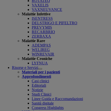
ROTATEQ
VAXELIS
VAXNEUVANCE
Malattie Infettive
ISENTRESS
DELSTRIGO E PIFELTRO
PREVYMIS
RECARBRIO
ZERBAXA
Malattie Rare
ADEMPAS
WELIREG
WINREVAIR
Malattie Croniche
LYFNUA
Risorse e Servizi
Open
Materiali per i pazienti
submenu
Approfondimenti
Casi clinici
Editoriali
Notizie
Studi Clinici
Linee Guida e Raccomandazioni
Sanità digitale
Congress Highlights