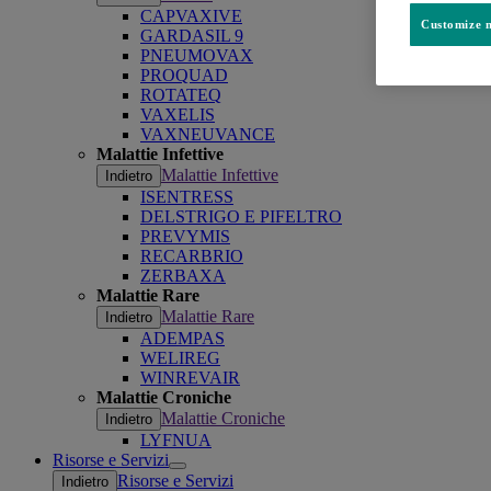
CAPVAXIVE
Customize m
GARDASIL 9
PNEUMOVAX
PROQUAD
ROTATEQ
VAXELIS
VAXNEUVANCE
Malattie Infettive
Malattie Infettive
Indietro
ISENTRESS
DELSTRIGO E PIFELTRO
PREVYMIS
RECARBRIO
ZERBAXA
Malattie Rare
Malattie Rare
Indietro
ADEMPAS
WELIREG
WINREVAIR
Malattie Croniche
Malattie Croniche
Indietro
LYFNUA
Risorse e Servizi
Open
Risorse e Servizi
Indietro
submenu