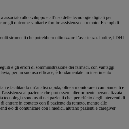
 associato allo sviluppo e all’uso delle tecnologie digitali per
orare gli outcome sanitari e fornire assistenza da remoto. Esempi di
olti strumenti che potrebbero ottimizzare l’assistenza. Inoltre, i DHI
seguiti e gli errori di somministrazione dei farmaci, con vantaggi
Tuttavia, per un suo uso efficace, è fondamentale un inserimento
ati e facilitando un’analisi rapida, oltre a monitorare i cambiamenti e
n l’assistenza al paziente che può essere ulteriormente personalizzata
 tecnologia sono usati nei pazienti che, per effetto degli interventi di
 di entrare in contatto con il paziente da remoto, mentre alle
amenti e/o di comunicare con i medici, aiutano pazienti e caregiver