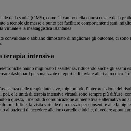
diale della sanità (OMS), come “il campo della conoscenza e della pratica
mento a tecnologie messe a punto per facilitare comportamenti sani, migli
à virtuale e la messaggistica istantanea.
te convalidate o abbiano dimostrato di migliorare gli outcome, ci sono m
i.
a terapia intensiva
e elettroniche hanno migliorato l’assistenza, riducendo anche gli esami e
di creare dashboard personalizzate e report e di inviare allert al medico. 
sistenza nelle terapie intensive, migliorando l’interpretazione dei risult
 poi, e le unità di terapia intensiva virtuali sono sempre più diffuse, co
anto a questo, i metodi di comunicazione aumentativa e alternativa ad alta
dolore. Infine, la visita virtuale è un mezzo per consentire alle famiglie
tono ai pazienti di accedere alle loro cartelle cliniche, di vedere appunt