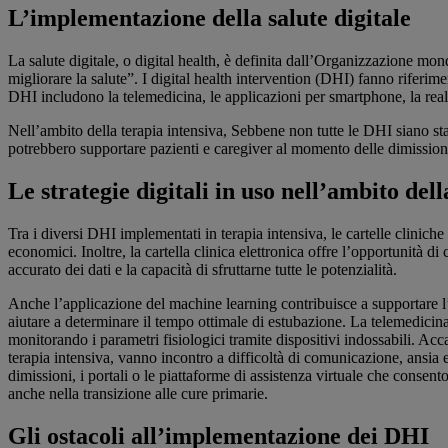
L’implementazione della salute digitale
La salute digitale, o digital health, è definita dall’Organizzazione mon
migliorare la salute”. I digital health intervention (DHI) fanno riferi
DHI includono la telemedicina, le applicazioni per smartphone, la realt
Nell’ambito della terapia intensiva, Sebbene non tutte le DHI siano sta
potrebbero supportare pazienti e caregiver al momento delle dimission
Le strategie digitali in uso nell’ambito dell
Tra i diversi DHI implementati in terapia intensiva, le cartelle clinich
economici. Inoltre, la cartella clinica elettronica offre l’opportunità 
accurato dei dati e la capacità di sfruttarne tutte le potenzialità.
Anche l’applicazione del machine learning contribuisce a supportare l’as
aiutare a determinare il tempo ottimale di estubazione. La telemedicina,
monitorando i parametri fisiologici tramite dispositivi indossabili. Acc
terapia intensiva, vanno incontro a difficoltà di comunicazione, ansia e 
dimissioni, i portali o le piattaforme di assistenza virtuale che consen
anche nella transizione alle cure primarie.
Gli ostacoli all’implementazione dei DHI