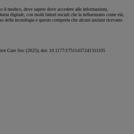
 o il medico, deve sapere dove accedere alle informazioni,
aria digitale, con molti fattori sociali che la influenzano come età,
’uso della tecnologia e questo comporta che alcuni anziani ricevano
 Intensive Care Soc (2025); doi: 10.1177/17511437241311105