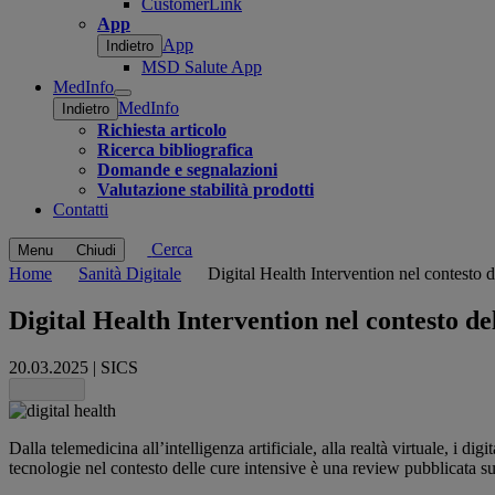
CustomerLink
App
App
Indietro
MSD Salute App
MedInfo
Open
MedInfo
Indietro
submenu
Richiesta articolo
Ricerca bibliografica
Domande e segnalazioni
Valutazione stabilità prodotti
Contatti
Cerca
Menu
Chiudi
Home
Sanità Digitale
Digital Health Intervention nel contesto de
Digital Health Intervention nel contesto del
20.03.2025
|
SICS
Share this
Dalla telemedicina all’intelligenza artificiale, alla realtà virtuale, i d
tecnologie nel contesto delle cure intensive è una review pubblicata su