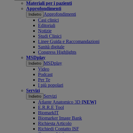
Materiali per i pazienti
Approfondimenti
Approfondimenti
Indietro
Casi clinici
Editoriali
Notizie
Studi Clinici
Linee Guida e Raccomandazioni
Sanità digitale
Congress Highlights
MSDplay
MSDplay
Indietro
Video
Podcast
Per Te
I più popolari
Servizi
Servizi
Indietro
Atlante Anatomico 3D
[NEW]
E.R.R.E Tool
BiomarkIT
Biomarker Image Bank
Richiesta Articolo
Richiedi Contatto ISF