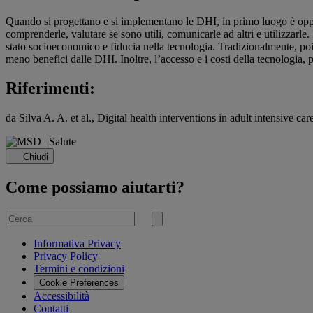
Quando si progettano e si implementano le DHI, in primo luogo è oppor
comprenderle, valutare se sono utili, comunicarle ad altri e utilizzarle
stato socioeconomico e fiducia nella tecnologia. Tradizionalmente, poi,
meno benefici dalle DHI. Inoltre, l’accesso e i costi della tecnologia,
Riferimenti:
da Silva A. A. et al., Digital health interventions in adult intensive 
Chiudi
Come possiamo aiutarti?
Cerca
per
Invia
ricerca
Informativa Privacy
Privacy Policy
Termini e condizioni
Cookie Preferences
Accessibilità
Contatti