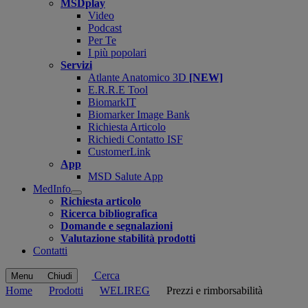
MSDplay
Video
Podcast
Per Te
I più popolari
Servizi
Atlante Anatomico 3D
[NEW]
E.R.R.E Tool
BiomarkIT
Biomarker Image Bank
Richiesta Articolo
Richiedi Contatto ISF
CustomerLink
App
MSD Salute App
MedInfo
Open
Richiesta articolo
submenu
Ricerca bibliografica
Domande e segnalazioni
Valutazione stabilità prodotti
Contatti
Cerca
Menu
Chiudi
Home
Prodotti
WELIREG
Prezzi e rimborsabilità