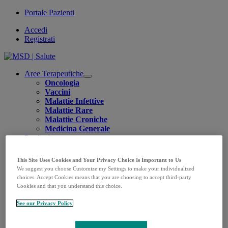
Portale Pazienti
Accedi
Registrati
Aree Terapeutiche
Open
Oncologia
submenu
Vaccini
Malattie Infettive
Malattie Rare
Malattie Croniche
Medicina Generale
Prodotti
Open
Oncologia
submenu
KEYTRUDA
This Site Uses Cookies and Your Privacy Choice Is Important to Us
LENVIMA
We suggest you choose Customize my Settings to make your individualized
LYNPARZA
choices. Accept Cookies means that you are choosing to accept third-party
Vaccini
Cookies and that you understand this choice.
CAPVAXIVE
GARDASIL 9
See our Privacy Policy
PNEUMOVAX
PROQUAD