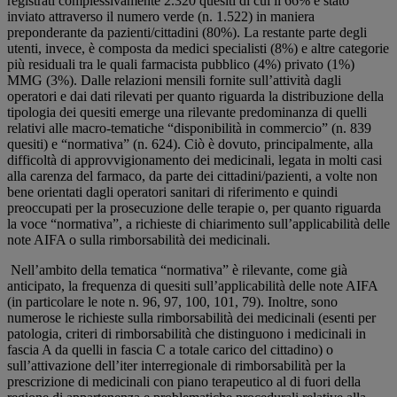
registrati complessivamente 2.320 quesiti di cui il 66% è stato
inviato attraverso il numero verde (n. 1.522) in maniera
preponderante da pazienti/cittadini (80%). La restante parte degli
utenti, invece, è composta da medici specialisti (8%) e altre categorie
più residuali tra le quali farmacista pubblico (4%) privato (1%)
MMG (3%). Dalle relazioni mensili fornite sull’attività dagli
operatori e dai dati rilevati per quanto riguarda la distribuzione della
tipologia dei quesiti emerge una rilevante predominanza di quelli
relativi alle macro-tematiche “disponibilità in commercio” (n. 839
quesiti) e “normativa” (n. 624). Ciò è dovuto, principalmente, alla
difficoltà di approvvigionamento dei medicinali, legata in molti casi
alla carenza del farmaco, da parte dei cittadini/pazienti, a volte non
bene orientati dagli operatori sanitari di riferimento e quindi
preoccupati per la prosecuzione delle terapie o, per quanto riguarda
la voce “normativa”, a richieste di chiarimento sull’applicabilità delle
note AIFA o sulla rimborsabilità dei medicinali.
Nell’ambito della tematica “normativa” è rilevante, come già
anticipato, la frequenza di quesiti sull’applicabilità delle note AIFA
(in particolare le note n. 96, 97, 100, 101, 79). Inoltre, sono
numerose le richieste sulla rimborsabilità dei medicinali (esenti per
patologia, criteri di rimborsabilità che distinguono i medicinali in
fascia A da quelli in fascia C a totale carico del cittadino) o
sull’attivazione dell’iter interregionale di rimborsabilità per la
prescrizione di medicinali con piano terapeutico al di fuori della