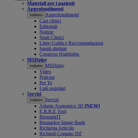
Materiali per i pazienti
Approfondimenti
Approfondimenti
Indietro
Casi clinici
Editoriali
Notizie
Studi Clinici
Linee Guida e Raccomandazioni
Sanità digitale
Congress Highlights
MSDplay
MSDplay
Indietro
Video
Podcast
Per Te
I più popolari
Servizi
Servizi
Indietro
Atlante Anatomico 3D
[NEW]
E.R.R.E Tool
BiomarkIT
Biomarker Image Bank
Richiesta Articolo
Richiedi Contatto ISF