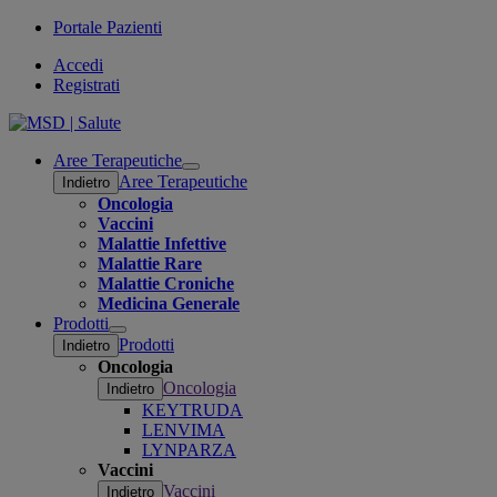
Portale Pazienti
Accedi
Registrati
Aree Terapeutiche
Open
Aree Terapeutiche
Indietro
submenu
Oncologia
Vaccini
Malattie Infettive
Malattie Rare
Malattie Croniche
Medicina Generale
Prodotti
Open
Prodotti
Indietro
submenu
Oncologia
Oncologia
Indietro
KEYTRUDA
LENVIMA
LYNPARZA
Vaccini
Vaccini
Indietro