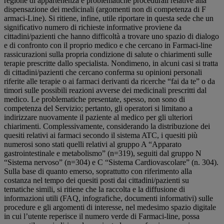
regione di appartenenza e problematiche procedurali relative alla
dispensazione dei medicinali (argomenti non di competenza di F
armaci-Line). Si ritiene, infine, utile riportare in questa sede che un
significativo numero di richieste informative proviene da
cittadini/pazienti che hanno difficoltà a trovare uno spazio di dialogo
e di confronto con il proprio medico e che cercano in Farmaci-line
rassicurazioni sulla propria condizione di salute o chiarimenti sulle
terapie prescritte dallo specialista. Nondimeno, in alcuni casi si tratta
di cittadini/pazienti che cercano conferma su opinioni personali
riferite alle terapie o ai farmaci derivanti da ricerche “fai da te” o da
timori sulle possibili reazioni avverse dei medicinali prescritti dal
medico. Le problematiche presentate, spesso, non sono di
competenza del Servizio; pertanto, gli operatori si limitano a
indirizzare nuovamente il paziente al medico per gli ulteriori
chiarimenti. Complessivamente, considerando la distribuzione dei
quesiti relativi ai farmaci secondo il sistema ATC, i quesiti più
numerosi sono stati quelli relativi al gruppo A “Apparato
gastrointestinale e metabolismo” (n=319), seguiti dal gruppo N
“Sistema nervoso” (n=304) e C “Sistema Cardiovascolare” (n. 304).
Sulla base di quanto emerso, soprattutto con riferimento alla
costanza nel tempo dei quesiti posti dai cittadini/pazienti su
tematiche simili, si ritiene che la raccolta e la diffusione di
informazioni utili (FAQ, infografiche, documenti informativi) sulle
procedure e gli argomenti di interesse, nel medesimo spazio digitale
in cui l’utente reperisce il numero verde di Farmaci-line, possa