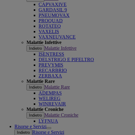
CAPVAXIVE
GARDASIL 9
PNEUMOVAX
PROQUAD
ROTATEQ
VAXELIS
VAXNEUVANCE
Malattie Infettive
Malattie Infettive
Indietro
ISENTRESS
DELSTRIGO E PIFELTRO
PREVYMIS
RECARBRIO
ZERBAXA
Malattie Rare
Malattie Rare
Indietro
ADEMPAS
WELIREG
WINREVAIR
Malattie Croniche
Malattie Croniche
Indietro
LYFNUA
Risorse e Servizi
Open
Risorse e Servizi
Indietro
submenu