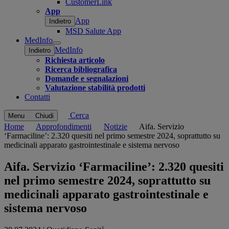
CustomerLink
App
App
Indietro
MSD Salute App
MedInfo
Open
MedInfo
Indietro
submenu
Richiesta articolo
Ricerca bibliografica
Domande e segnalazioni
Valutazione stabilità prodotti
Contatti
Cerca
Menu
Chiudi
Home
Approfondimenti
Notizie
Aifa. Servizio
‘Farmaciline’: 2.320 quesiti nel primo semestre 2024, soprattutto su
medicinali apparato gastrointestinale e sistema nervoso
Aifa. Servizio ‘Farmaciline’: 2.320 quesiti
nel primo semestre 2024, soprattutto su
medicinali apparato gastrointestinale e
sistema nervoso