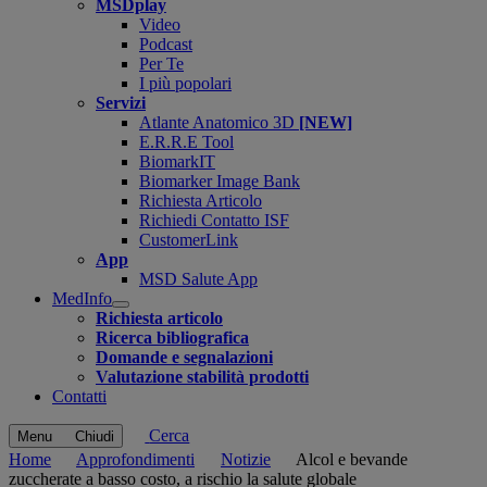
MSDplay
Video
Podcast
Per Te
I più popolari
Servizi
Atlante Anatomico 3D
[NEW]
E.R.R.E Tool
BiomarkIT
Biomarker Image Bank
Richiesta Articolo
Richiedi Contatto ISF
CustomerLink
App
MSD Salute App
MedInfo
Open
Richiesta articolo
submenu
Ricerca bibliografica
Domande e segnalazioni
Valutazione stabilità prodotti
Contatti
Cerca
Menu
Chiudi
Home
Approfondimenti
Notizie
Alcol e bevande
zuccherate a basso costo, a rischio la salute globale