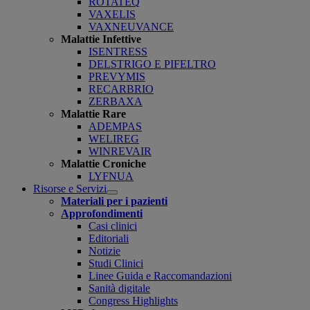
ROTATEQ
VAXELIS
VAXNEUVANCE
Malattie Infettive
ISENTRESS
DELSTRIGO E PIFELTRO
PREVYMIS
RECARBRIO
ZERBAXA
Malattie Rare
ADEMPAS
WELIREG
WINREVAIR
Malattie Croniche
LYFNUA
Risorse e Servizi
Open
Materiali per i pazienti
submenu
Approfondimenti
Casi clinici
Editoriali
Notizie
Studi Clinici
Linee Guida e Raccomandazioni
Sanità digitale
Congress Highlights