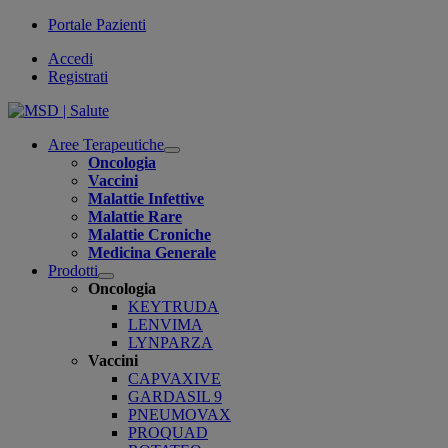
Portale Pazienti
Accedi
Registrati
Aree Terapeutiche
Open
Oncologia
submenu
Vaccini
Malattie Infettive
Malattie Rare
Malattie Croniche
Medicina Generale
Prodotti
Open
Oncologia
submenu
KEYTRUDA
LENVIMA
LYNPARZA
Vaccini
CAPVAXIVE
GARDASIL 9
PNEUMOVAX
PROQUAD