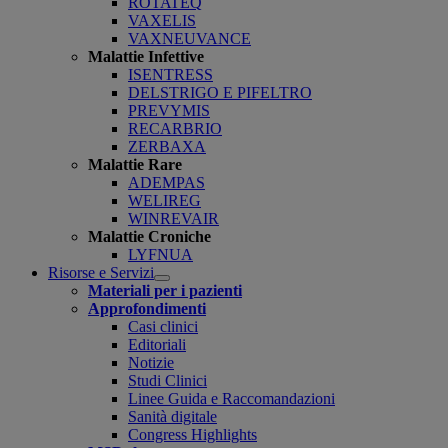
ROTATEQ
VAXELIS
VAXNEUVANCE
Malattie Infettive
ISENTRESS
DELSTRIGO E PIFELTRO
PREVYMIS
RECARBRIO
ZERBAXA
Malattie Rare
ADEMPAS
WELIREG
WINREVAIR
Malattie Croniche
LYFNUA
Risorse e Servizi
Open
Materiali per i pazienti
submenu
Approfondimenti
Casi clinici
Editoriali
Notizie
Studi Clinici
Linee Guida e Raccomandazioni
Sanità digitale
Congress Highlights