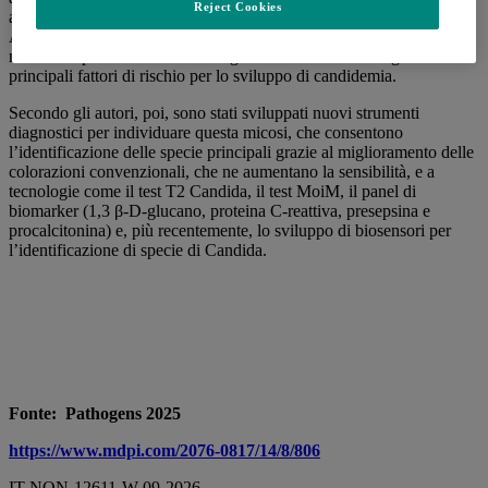
Reject Cookies
aumentano la possibilità di colonizzazione da parte di C. albicans.
Allo stesso modo, la presenza di un catetere venoso centrale, la
nutrizione parenterale e la chirurgia addominale si distinguono come
principali fattori di rischio per lo sviluppo di candidemia.
Secondo gli autori, poi, sono stati sviluppati nuovi strumenti
diagnostici per individuare questa micosi, che consentono
l’identificazione delle specie principali grazie al miglioramento delle
colorazioni convenzionali, che ne aumentano la sensibilità, e a
tecnologie come il test T2 Candida, il test MoiM, il panel di
biomarker (1,3 β-D-glucano, proteina C-reattiva, presepsina e
procalcitonina) e, più recentemente, lo sviluppo di biosensori per
l’identificazione di specie di Candida.
Fonte: Pathogens 2025
https://www.mdpi.com/2076-0817/14/8/806
IT-NON-12611-W-09-2026