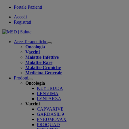
Portale Pazienti
Accedi
Registrati
Aree Terapeutiche
Open
Oncologia
submenu
Vaccini
Malattie Infettive
Malattie Rare
Malattie Croniche
Medicina Generale
Prodotti
Open
Oncologia
submenu
KEYTRUDA
LENVIMA
LYNPARZA
Vaccini
CAPVAXIVE
GARDASIL 9
PNEUMOVAX
PROQUAD