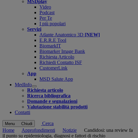
MSDplay
Video
Podcast
Per Te
I più popolari
Servizi
Atlante Anatomico 3D
[NEW]
E.R.R.E Tool
BiomarkIT
Biomarker Image Bank
Richiesta Articolo
Richiedi Contatto ISF
CustomerLink
App
MSD Salute App
MedInfo
Open
Richiesta articolo
submenu
Ricerca bibliografica
Domande e segnalazioni
Valutazione stabilità prodotti
Contatti
Cerca
Menu
Chiudi
Home
Approfondimenti
Notizie
Candidosi: una review fa
il punto su epidemiologia, diagnosi e fattori di rischio