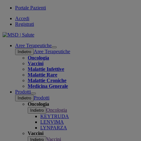
Portale Pazienti
Accedi
Registrati
Aree Terapeutiche
Open
Aree Terapeutiche
Indietro
submenu
Oncologia
Vaccini
Malattie Infettive
Malattie Rare
Malattie Croniche
Medicina Generale
Prodotti
Open
Prodotti
Indietro
submenu
Oncologia
Oncologia
Indietro
KEYTRUDA
LENVIMA
LYNPARZA
Vaccini
Vaccini
Indietro