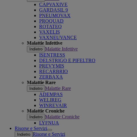
CAPVAXIVE
GARDASIL 9
PNEUMOVAX
PROQUAD
ROTATEQ
VAXELIS
VAXNEUVANCE
Malattie Infettive
Malattie Infettive
Indietro
ISENTRESS
DELSTRIGO E PIFELTRO
PREVYMIS
RECARBRIO
ZERBAXA
Malattie Rare
Malattie Rare
Indietro
ADEMPAS
WELIREG
WINREVAIR
Malattie Croniche
Malattie Croniche
Indietro
LYFNUA
Risorse e Servizi
Open
Risorse e Servizi
Indietro
submenu