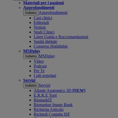
Materiali per i pazienti
Approfondimenti
Approfondimenti
Indietro
Casi clinici
Editoriali
Notizie
Studi Clinici
Linee Guida e Raccomandazioni
Sanità digitale
Congress Highlights
MSDplay
MSDplay
Indietro
Video
Podcast
Per Te
I più popolari
Servizi
Servizi
Indietro
Atlante Anatomico 3D
[NEW]
E.R.R.E Tool
BiomarkIT
Biomarker Image Bank
Richiesta Articolo
Richiedi Contatto ISF