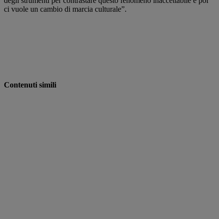
degli strumenti per contrastare questo fenomeno inaccettabile e poi
ci vuole un cambio di marcia culturale”.
Contenuti simili