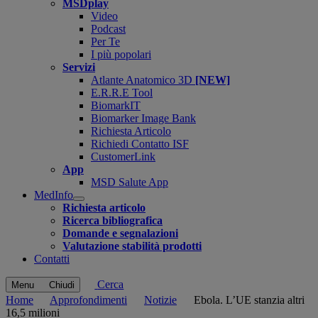
MSDplay
Video
Podcast
Per Te
I più popolari
Servizi
Atlante Anatomico 3D
[NEW]
E.R.R.E Tool
BiomarkIT
Biomarker Image Bank
Richiesta Articolo
Richiedi Contatto ISF
CustomerLink
App
MSD Salute App
MedInfo
Open
Richiesta articolo
submenu
Ricerca bibliografica
Domande e segnalazioni
Valutazione stabilità prodotti
Contatti
Cerca
Menu
Chiudi
Home
Approfondimenti
Notizie
Ebola. L’UE stanzia altri
16,5 milioni