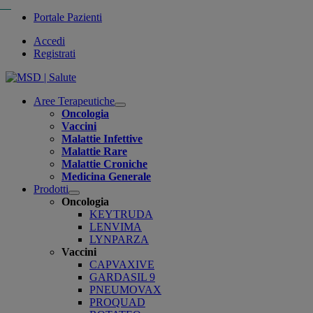
Portale Pazienti
Accedi
Registrati
Aree Terapeutiche
Open
Oncologia
submenu
Vaccini
Malattie Infettive
Malattie Rare
Malattie Croniche
Medicina Generale
Prodotti
Open
Oncologia
submenu
KEYTRUDA
LENVIMA
LYNPARZA
Vaccini
CAPVAXIVE
GARDASIL 9
PNEUMOVAX
PROQUAD