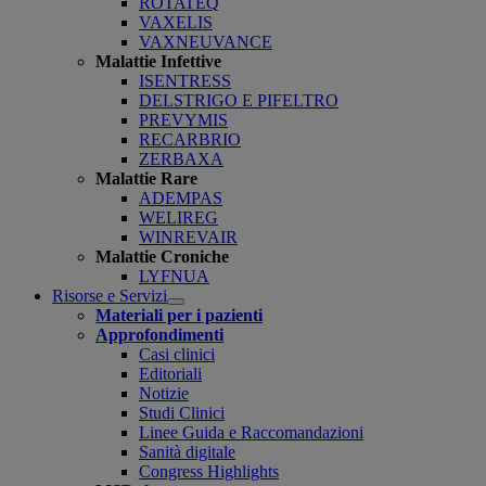
ROTATEQ
VAXELIS
VAXNEUVANCE
Malattie Infettive
ISENTRESS
DELSTRIGO E PIFELTRO
PREVYMIS
RECARBRIO
ZERBAXA
Malattie Rare
ADEMPAS
WELIREG
WINREVAIR
Malattie Croniche
LYFNUA
Risorse e Servizi
Open
Materiali per i pazienti
submenu
Approfondimenti
Casi clinici
Editoriali
Notizie
Studi Clinici
Linee Guida e Raccomandazioni
Sanità digitale
Congress Highlights