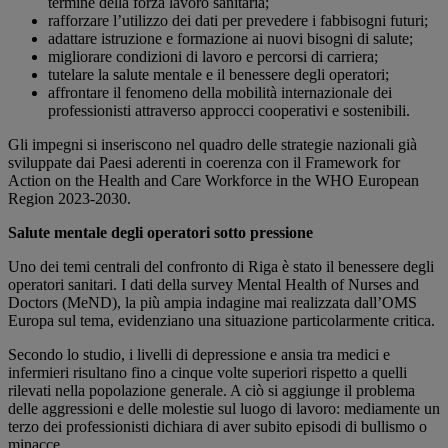
termine della forza lavoro sanitaria;
rafforzare l’utilizzo dei dati per prevedere i fabbisogni futuri;
adattare istruzione e formazione ai nuovi bisogni di salute;
migliorare condizioni di lavoro e percorsi di carriera;
tutelare la salute mentale e il benessere degli operatori;
affrontare il fenomeno della mobilità internazionale dei
professionisti attraverso approcci cooperativi e sostenibili.
Gli impegni si inseriscono nel quadro delle strategie nazionali già
sviluppate dai Paesi aderenti in coerenza con il Framework for
Action on the Health and Care Workforce in the WHO European
Region 2023-2030.
Salute mentale degli operatori sotto pressione
Uno dei temi centrali del confronto di Riga è stato il benessere degli
operatori sanitari. I dati della survey Mental Health of Nurses and
Doctors (MeND), la più ampia indagine mai realizzata dall’OMS
Europa sul tema, evidenziano una situazione particolarmente critica.
Secondo lo studio, i livelli di depressione e ansia tra medici e
infermieri risultano fino a cinque volte superiori rispetto a quelli
rilevati nella popolazione generale. A ciò si aggiunge il problema
delle aggressioni e delle molestie sul luogo di lavoro: mediamente un
terzo dei professionisti dichiara di aver subito episodi di bullismo o
minacce.