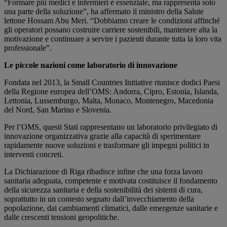
“Formare più medici e infermieri è essenziale, ma rappresenta solo
una parte della soluzione”, ha affermato il ministro della Salute
lettone Hossam Abu Meri. “Dobbiamo creare le condizioni affinché
gli operatori possano costruire carriere sostenibili, mantenere alta la
motivazione e continuare a servire i pazienti durante tutta la loro vita
professionale”.
Le piccole nazioni come laboratorio di innovazione
Fondata nel 2013, la Small Countries Initiative riunisce dodici Paesi
della Regione europea dell’OMS: Andorra, Cipro, Estonia, Islanda,
Lettonia, Lussemburgo, Malta, Monaco, Montenegro, Macedonia
del Nord, San Marino e Slovenia.
Per l’OMS, questi Stati rappresentano un laboratorio privilegiato di
innovazione organizzativa grazie alla capacità di sperimentare
rapidamente nuove soluzioni e trasformare gli impegni politici in
interventi concreti.
La Dichiarazione di Riga ribadisce infine che una forza lavoro
sanitaria adeguata, competente e motivata costituisce il fondamento
della sicurezza sanitaria e della sostenibilità dei sistemi di cura,
soprattutto in un contesto segnato dall’invecchiamento della
popolazione, dai cambiamenti climatici, dalle emergenze sanitarie e
dalle crescenti tensioni geopolitiche.