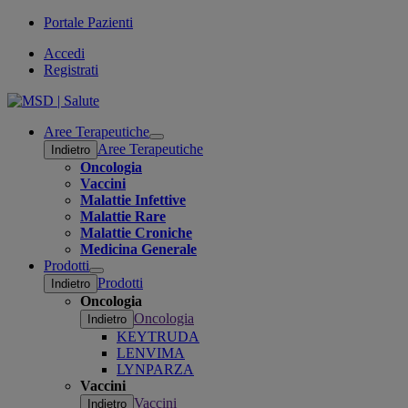
Portale Pazienti
Accedi
Registrati
Aree Terapeutiche
Open
Aree Terapeutiche
Indietro
submenu
Oncologia
Vaccini
Malattie Infettive
Malattie Rare
Malattie Croniche
Medicina Generale
Prodotti
Open
Prodotti
Indietro
submenu
Oncologia
Oncologia
Indietro
KEYTRUDA
LENVIMA
LYNPARZA
Vaccini
Vaccini
Indietro