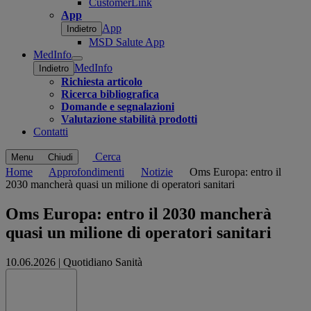
CustomerLink
App
App
Indietro
MSD Salute App
MedInfo
Open
MedInfo
Indietro
submenu
Richiesta articolo
Ricerca bibliografica
Domande e segnalazioni
Valutazione stabilità prodotti
Contatti
Cerca
Menu
Chiudi
Home
Approfondimenti
Notizie
Oms Europa: entro il
2030 mancherà quasi un milione di operatori sanitari
Oms Europa: entro il 2030 mancherà
quasi un milione di operatori sanitari
10.06.2026
|
Quotidiano Sanità
Share this