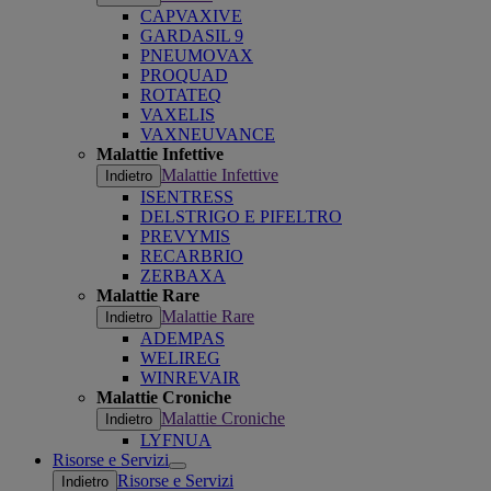
CAPVAXIVE
GARDASIL 9
PNEUMOVAX
PROQUAD
ROTATEQ
VAXELIS
VAXNEUVANCE
Malattie Infettive
Malattie Infettive
Indietro
ISENTRESS
DELSTRIGO E PIFELTRO
PREVYMIS
RECARBRIO
ZERBAXA
Malattie Rare
Malattie Rare
Indietro
ADEMPAS
WELIREG
WINREVAIR
Malattie Croniche
Malattie Croniche
Indietro
LYFNUA
Risorse e Servizi
Open
Risorse e Servizi
Indietro
submenu