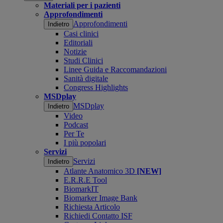
Materiali per i pazienti
Approfondimenti
Approfondimenti
Indietro
Casi clinici
Editoriali
Notizie
Studi Clinici
Linee Guida e Raccomandazioni
Sanità digitale
Congress Highlights
MSDplay
MSDplay
Indietro
Video
Podcast
Per Te
I più popolari
Servizi
Servizi
Indietro
Atlante Anatomico 3D
[NEW]
E.R.R.E Tool
BiomarkIT
Biomarker Image Bank
Richiesta Articolo
Richiedi Contatto ISF