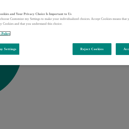
Cookies and Your Privacy Choice Is Important to Us
choose Customize my Settings to make your individualized choices. Accept Cookies means that y
ty Cookies and that you understand this choice.
y Policy
y Settings
Reject Cookies
Acc