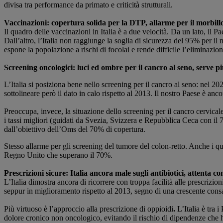
divisa tra performance da primato e criticità strutturali.
Vaccinazioni: copertura solida per la DTP, allarme per il morbill
Il quadro delle vaccinazioni in Italia è a due velocità. Da un lato, il 
Dall’altro, l’Italia non raggiunge la soglia di sicurezza del 95% per i
espone la popolazione a rischi di focolai e rende difficile l’eliminazion
Screening oncologici: luci ed ombre per il cancro al seno, serve pi
L’Italia si posiziona bene nello screening per il cancro al seno: nel 
sottolineare però il dato in calo rispetto al 2013. Il nostro Paese è anc
Preoccupa, invece, la situazione dello screening per il cancro cervical
i tassi migliori (guidati da Svezia, Svizzera e Repubblica Ceca con i
dall’obiettivo dell’Oms del 70% di copertura.
Stesso allarme per gli screening del tumore del colon-retto. Anche i q
Regno Unito che superano il 70%.
Prescrizioni sicure: Italia ancora male sugli antibiotici, attenta c
L’Italia dimostra ancora di ricorrere con troppa facilità alle prescriz
seppur in miglioramento rispetto al 2013, segno di una crescente cons
Più virtuoso è l’approccio alla prescrizione di oppioidi
.
L’Italia è tra 
dolore cronico non oncologico, evitando il rischio di dipendenze che