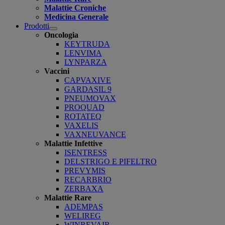
Malattie Croniche
Medicina Generale
Prodotti
Open
Oncologia
submenu
KEYTRUDA
LENVIMA
LYNPARZA
Vaccini
CAPVAXIVE
GARDASIL 9
PNEUMOVAX
PROQUAD
ROTATEQ
VAXELIS
VAXNEUVANCE
Malattie Infettive
ISENTRESS
DELSTRIGO E PIFELTRO
PREVYMIS
RECARBRIO
ZERBAXA
Malattie Rare
ADEMPAS
WELIREG
WINREVAIR