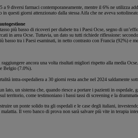
 a 9 diversi farmaci contemporaneamente, mentre il 6% ne utilizza addirit
o in questi giorni attenzionato dalla stessa Aifa che ne aveva sottolinea
’autogestione
 il tasso più basso di ricoveri per diabete tra i Paesi Ocse, segno di un’e
arcati in area Ocse. Tuttavia, un dato su tutti richiede riflessione: seco
 più basso tra i Paesi esaminati, in netto contrasto con Francia (92%) e 
raggiungere ancora una volta risultati migliori rispetto alla media Ocse. I
 e Belgio (7.0%).
alità intra-ospedaliera a 30 giorni resta anche nel 2024 saldamente sot
 lato, un sistema che, quando riesce a portare i pazienti in ospedale, gar
te sul territorio, come testimoniano i bassi tassi di screening e la drammati
ostruire un ponte solido tra gli ospedali e le case degli italiani, invest
alattia. Il vero banco di prova non sarà salvare più vite in terapia intens