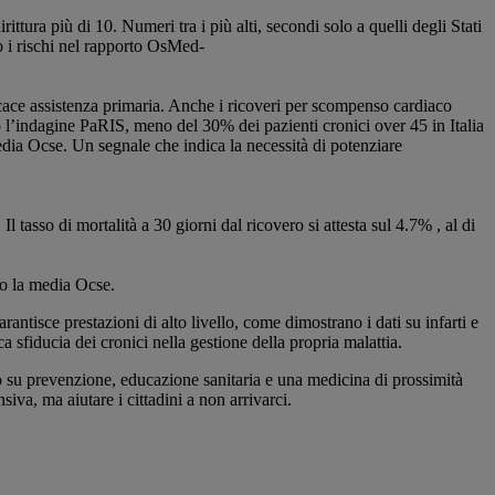
tura più di 10. Numeri tra i più alti, secondi solo a quelli degli Stati
to i rischi nel rapporto OsMed-
fficace assistenza primaria. Anche i ricoveri per scompenso cardiaco
ndo l’indagine PaRIS, meno del 30% dei pazienti cronici over 45 in Italia
media Ocse. Un segnale che indica la necessità di potenziare
l tasso di mortalità a 30 giorni dal ricovero si attesta sul 4.7% , al di
to la media Ocse.
antisce prestazioni di alto livello, come dimostrano i dati su infarti e
ca sfiducia dei cronici nella gestione della propria malattia.
endo su prevenzione, educazione sanitaria e una medicina di prossimità
iva, ma aiutare i cittadini a non arrivarci.