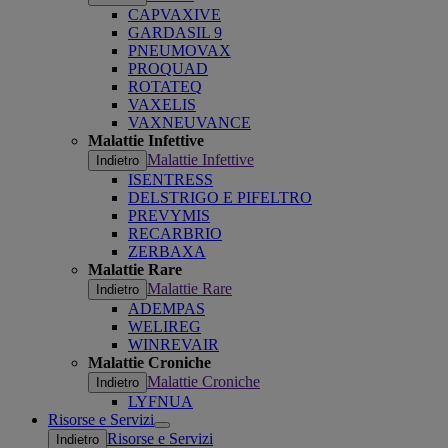
CAPVAXIVE
GARDASIL 9
PNEUMOVAX
PROQUAD
ROTATEQ
VAXELIS
VAXNEUVANCE
Malattie Infettive
Malattie Infettive
Indietro
ISENTRESS
DELSTRIGO E PIFELTRO
PREVYMIS
RECARBRIO
ZERBAXA
Malattie Rare
Malattie Rare
Indietro
ADEMPAS
WELIREG
WINREVAIR
Malattie Croniche
Malattie Croniche
Indietro
LYFNUA
Risorse e Servizi
Open
Risorse e Servizi
Indietro
submenu