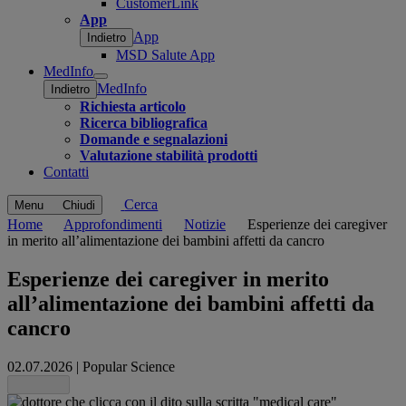
CustomerLink
App
App
Indietro
MSD Salute App
MedInfo
Open
MedInfo
Indietro
submenu
Richiesta articolo
Ricerca bibliografica
Domande e segnalazioni
Valutazione stabilità prodotti
Contatti
Cerca
Menu
Chiudi
Home
Approfondimenti
Notizie
Esperienze dei caregiver
in merito all’alimentazione dei bambini affetti da cancro
Esperienze dei caregiver in merito
all’alimentazione dei bambini affetti da
cancro
02.07.2026
|
Popular Science
Share this