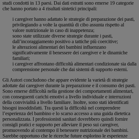
studi condotti in 13 paesi. Dai dati estratti sono emerse 19 categorie
che hanno portato a 4 risultati sintetici principali:
i caregiver hanno adattato le strategie di preparazione dei pasti,
privilegiando a volte la quantità di cibo assunta rispetto al
valore nutrizionale in caso di inappetenza;
sono state utilizzate diverse strategie durante i pasti,
dall’incoraggiamento positivo a tattiche più coercitive;
le alterazioni alimentari dei bambini influenzano
significativamente il benessere dei caregiver e le dinamiche
familiari;
i caregiver affrontano difficoltà alimentari condizionate sia dalla
comprensione personale che dai sistemi di supporto esterni.
Gli Autori concludono che appare evidente la varietà di strategie
adottate dai caregiver durante la preparazione e il consumo dei pasti.
Sono emerse difficoltà nella gestione dei comportamenti alimentari,
con conseguenti carichi emotivi a livello individuale e interruzioni
della convivialità a livello familiare. Inoltre, sono stati identificati
bisogni insoddisfatti. Tra questi la difficoltà nel comprendere
l’esperienza del bambino e lo scarso accesso a una guida dietetica
personalizzata. I professionisti sanitari dovrebbero quindi fornire
consigli pratici e supporto per alleviare il peso sui caregiver,
promuovendo al contempo il benessere nutrizionale dei bambini.
Sarebbe opportuno che le ricerche future esplorino le esperienze