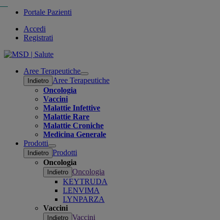
Portale Pazienti
Accedi
Registrati
Aree Terapeutiche
Open
Aree Terapeutiche
Indietro
submenu
Oncologia
Vaccini
Malattie Infettive
Malattie Rare
Malattie Croniche
Medicina Generale
Prodotti
Open
Prodotti
Indietro
submenu
Oncologia
Oncologia
Indietro
KEYTRUDA
LENVIMA
LYNPARZA
Vaccini
Vaccini
Indietro