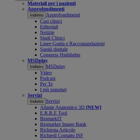
Materiali per i pazienti
Approfondimenti
Approfondimenti
Indietro
Casi clinici
Editoriali
Notizie
Studi Clinici
Linee Guida e Raccomandazioni
Sanità digitale
Congress Highlights
MSDplay
MSDplay
Indietro
Video
Podcast
Per Te
I più popolari
Servizi
Servizi
Indietro
Atlante Anatomico 3D
[NEW]
E.R.R.E Tool
BiomarkIT
Biomarker Image Bank
Richiesta Articolo
Richiedi Contatto ISF