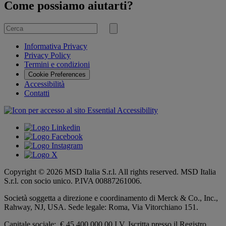
Come possiamo aiutarti?
Cerca
per
Invia
ricerca
Informativa Privacy
Privacy Policy
Termini e condizioni
Cookie Preferences
Accessibilità
Contatti
Copyright © 2026 MSD Italia S.r.l. All rights reserved. MSD Italia
S.r.l. con socio unico. P.IVA 00887261006.
Società soggetta a direzione e coordinamento di
Merck & Co., Inc.,
Rahway, NJ, USA.
Sede legale: Roma, Via Vitorchiano 151.
Capitale sociale: € 45.400.000,00 I.V. Iscritta presso il Registro