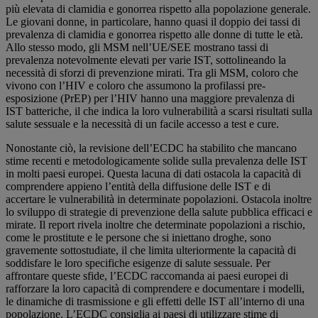
più elevata di clamidia e gonorrea rispetto alla popolazione generale.
Le giovani donne, in particolare, hanno quasi il doppio dei tassi di
prevalenza di clamidia e gonorrea rispetto alle donne di tutte le età.
Allo stesso modo, gli MSM nell’UE/SEE mostrano tassi di
prevalenza notevolmente elevati per varie IST, sottolineando la
necessità di sforzi di prevenzione mirati. Tra gli MSM, coloro che
vivono con l’HIV e coloro che assumono la profilassi pre-
esposizione (PrEP) per l’HIV hanno una maggiore prevalenza di
IST batteriche, il che indica la loro vulnerabilità a scarsi risultati sulla
salute sessuale e la necessità di un facile accesso a test e cure.
Nonostante ciò, la revisione dell’ECDC ha stabilito che mancano
stime recenti e metodologicamente solide sulla prevalenza delle IST
in molti paesi europei. Questa lacuna di dati ostacola la capacità di
comprendere appieno l’entità della diffusione delle IST e di
accertare le vulnerabilità in determinate popolazioni. Ostacola inoltre
lo sviluppo di strategie di prevenzione della salute pubblica efficaci e
mirate. Il report rivela inoltre che determinate popolazioni a rischio,
come le prostitute e le persone che si iniettano droghe, sono
gravemente sottostudiate, il che limita ulteriormente la capacità di
soddisfare le loro specifiche esigenze di salute sessuale. Per
affrontare queste sfide, l’ECDC raccomanda ai paesi europei di
rafforzare la loro capacità di comprendere e documentare i modelli,
le dinamiche di trasmissione e gli effetti delle IST all’interno di una
popolazione. L’ECDC consiglia ai paesi di utilizzare stime di