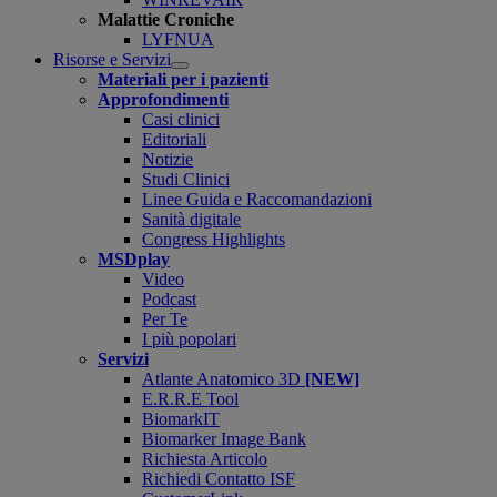
Malattie Croniche
LYFNUA
Risorse e Servizi
Open
Materiali per i pazienti
submenu
Approfondimenti
Casi clinici
Editoriali
Notizie
Studi Clinici
Linee Guida e Raccomandazioni
Sanità digitale
Congress Highlights
MSDplay
Video
Podcast
Per Te
I più popolari
Servizi
Atlante Anatomico 3D
[NEW]
E.R.R.E Tool
BiomarkIT
Biomarker Image Bank
Richiesta Articolo
Richiedi Contatto ISF