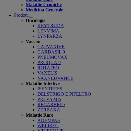
Malattie Croniche
Medicina Generale
Prodotti
Open
Oncologia
submenu
KEYTRUDA
LENVIMA
LYNPARZA
Vaccini
CAPVAXIVE
GARDASIL 9
PNEUMOVAX
PROQUAD
ROTATEQ
VAXELIS
VAXNEUVANCE
Malattie Infettive
ISENTRESS
DELSTRIGO E PIFELTRO
PREVYMIS
RECARBRIO
ZERBAXA
Malattie Rare
ADEMPAS
WELIREG
WINREVAIR