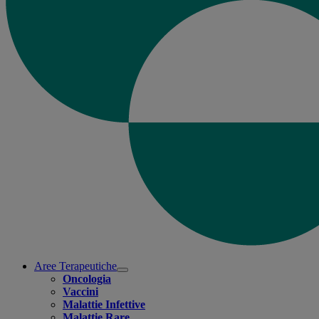
Aree Terapeutiche
Open
Oncologia
submenu
Vaccini
Malattie Infettive
Malattie Rare