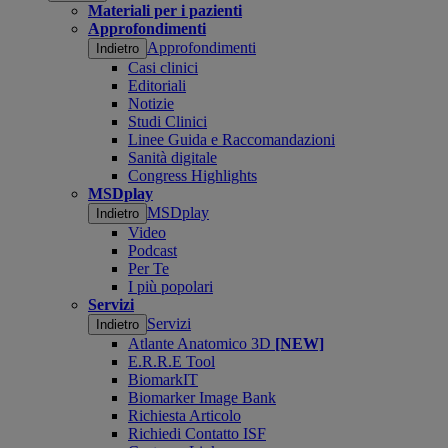
Materiali per i pazienti
Approfondimenti
Approfondimenti
Indietro
Casi clinici
Editoriali
Notizie
Studi Clinici
Linee Guida e Raccomandazioni
Sanità digitale
Congress Highlights
MSDplay
MSDplay
Indietro
Video
Podcast
Per Te
I più popolari
Servizi
Servizi
Indietro
Atlante Anatomico 3D
[NEW]
E.R.R.E Tool
BiomarkIT
Biomarker Image Bank
Richiesta Articolo
Richiedi Contatto ISF