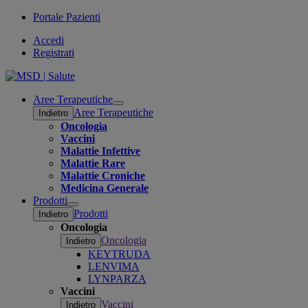
Portale Pazienti
Accedi
Registrati
Aree Terapeutiche
Open
Aree Terapeutiche
Indietro
submenu
Oncologia
Vaccini
Malattie Infettive
Malattie Rare
Malattie Croniche
Medicina Generale
Prodotti
Open
Prodotti
Indietro
submenu
Oncologia
Oncologia
Indietro
KEYTRUDA
LENVIMA
LYNPARZA
Vaccini
Vaccini
Indietro