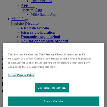
CustomerLink
App
App
Indietro
MSD Salute App
MedInfo
Open
MedInfo
Indietro
submenu
Richiesta articolo
Ricerca bibliografica
Domande e segnalazioni
Valutazione stabilità prodotti
Contatti
Cerca
Menu
Chiudi
This Site Uses Cookies and Your Privacy Choice Is Important to Us
We suggest you choose Customize my Settings to make your individualized
Home
Approfondimenti
Notizie
Grandi anziani. Al via i
choices. Accept Cookies means that you are choosing to accept third-party
progetti Pnrr per la presa in carico domiciliare di 60mila over 80
Cookies and that you understand this choice.
fragili
See our Privacy Policy
Grandi anziani. Al via i progetti Pnrr per
la presa in carico domiciliare di 60mila
Customize my Settings
over 80 fragili
30.06.2026
|
Quotidiano Sanità
Accept Cookies
Share this