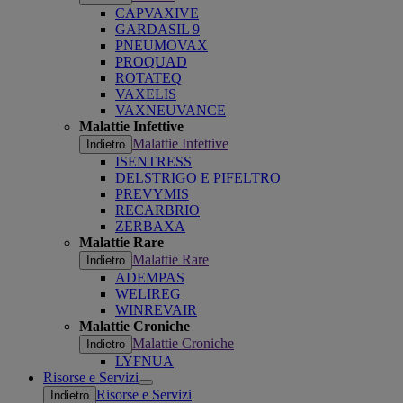
CAPVAXIVE
GARDASIL 9
PNEUMOVAX
PROQUAD
ROTATEQ
VAXELIS
VAXNEUVANCE
Malattie Infettive
Malattie Infettive
Indietro
ISENTRESS
DELSTRIGO E PIFELTRO
PREVYMIS
RECARBRIO
ZERBAXA
Malattie Rare
Malattie Rare
Indietro
ADEMPAS
WELIREG
WINREVAIR
Malattie Croniche
Malattie Croniche
Indietro
LYFNUA
Risorse e Servizi
Open
Risorse e Servizi
Indietro
submenu