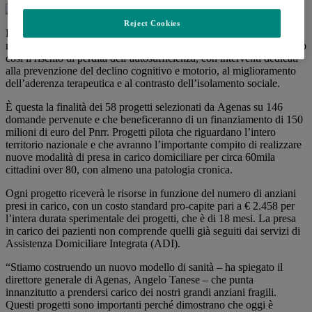
Reject Cookies
Favorire la cura a domicilio di grandi anziani con più di 80 anni,
mediante l’adozione di strumenti digitali e la telemedicina, riducendo
così il rischio di perdita dell’autosufficienza, con interventi dedicati
alla prevenzione del declino cognitivo e motorio, al miglioramento
dell’aderenza terapeutica e al contrasto dell’isolamento sociale.
È questa la finalità dei 58 progetti selezionati da Agenas su 146
domande pervenute e che beneficeranno di un finanziamento di 150
milioni di euro del Pnrr. Progetti pilota che riguardano l’intero
territorio nazionale e che avranno l’importante compito di realizzare
nuove modalità di presa in carico domiciliare per circa 60mila
cittadini over 80, con almeno una patologia cronica.
Ogni progetto riceverà le risorse in funzione del numero di anziani
presi in carico, con un costo standard pro-capite pari a € 2.458 per
l’intera durata sperimentale dei progetti, che è di 18 mesi. La presa
in carico dei pazienti non comprende quelli già seguiti dai servizi di
Assistenza Domiciliare Integrata (ADI).
“Stiamo costruendo un nuovo modello di sanità – ha spiegato il
direttore generale di Agenas, Angelo Tanese – che punta
innanzitutto a prendersi carico dei nostri grandi anziani fragili.
Questi progetti sono importanti perché dimostrano che oggi è