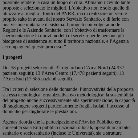
possibile rendere la casa un luogo di cura. Abbiamo ricevuto tante
proposte e selezionato le migliori. L’obiettivo non è solo quello di
utilizzare al meglio i fondi del PNRR, ma di realizzare un vero e
proprio salto in avanti del nostro Servizio Sanitario, e di farlo con
una visione unitaria e di sistema. I progetti coinvolgeranno le
Regioni e le Aziende Sanitarie, con l’obiettivo di trasformare la
sperimentazione in nuovi modelli di servizio per le persone più
bisognose di assistenza su tutto il territorio nazionale, e l’Agenzia
accompagnerà questo processo.”
I progetti
Dei 58 progetti selezionati, 32 riguardano l’Area Nord (24.937
pazienti seguiti); 13 l’Area Centro (17.478 pazienti seguiti); 13
l’Area Sud (17.585 pazienti seguiti).
Tra i criteri di selezione delle domande: l’innovatività della proposta
sia essa tecnologica, organizzativa e/o metodologica; la sostenibilità
del progetto anche successivamente alla sperimentazione; la capacità
di raggiungere soggetti particolarmente fragili, isolati; l’accesso al
domicilio per migliorare le prestazioni.
Agenas ricorda che la partecipazione all’Avviso Pubblico era
consentita sia a Enti pubblici nazionali o locali, operanti in ambito
sanitario e sociosanitario (incluse le Università), sia a strutture