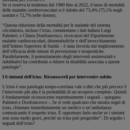
Se si osserva la tendenza dal 1980 fino al 2022, il tasso di mortalità
delle malattie cerebrovascolari si è ridotto del 73,4% (75,1% negli
uomini e 72,7% nelle donne).
“Questa riduzione della mortalità per le malattie del sistema
circolatorio, incluso l’ictus, commentano i dati italiani Luigi
Palmieri, e Chiara Donfrancesco, ricercatori del Dipartimento
malattie cardiovascolari, dismetaboliche e dell’invecchiamento
dell’Istituto Superiore di Sanità – è stata favorita dal miglioramento
dell’efficacia delle misure di prevenzione e terapeutiche.
Parallelamente, il potenziamento degli interventi assistenziali e
riabilitativi ha contribuito a ridurre la disabilità associata a queste
patologie”.
I 6 sintomi dell’ictus
.
Riconoscerli per intervenire subito
L’ictus è una patologia tempo-correlata vale a dire che più precoce è
l’intervento più alta è la probabilità di un recupero completo. Quindi
è fondamentale riconoscerne repentinamente i segnali – spiegano
Palmieri e Donfrancesco -. Se si vede qualcuno che mostra segni di
ictus, chiamare immediatamente un medico o un’ambulanza
comunicando il sospetto ictus. È opportuno farlo anche se i sintomi
non sono molto gravi, perché un ictus può progredire”. Di seguito i
segnali dell’ictus?