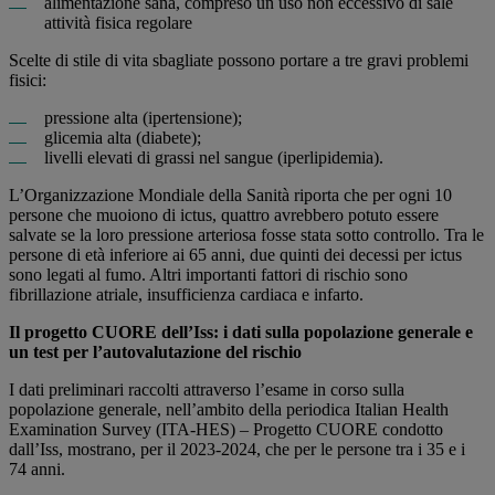
alimentazione sana, compreso un uso non eccessivo di sale
attività fisica regolare
Scelte di stile di vita sbagliate possono portare a tre gravi problemi
fisici:
pressione alta (ipertensione);
glicemia alta (diabete);
livelli elevati di grassi nel sangue (iperlipidemia).
L’Organizzazione Mondiale della Sanità riporta che per ogni 10
persone che muoiono di ictus, quattro avrebbero potuto essere
salvate se la loro pressione arteriosa fosse stata sotto controllo. Tra le
persone di età inferiore ai 65 anni, due quinti dei decessi per ictus
sono legati al fumo. Altri importanti fattori di rischio sono
fibrillazione atriale, insufficienza cardiaca e infarto.
Il progetto CUORE dell’Iss: i dati sulla popolazione generale e
un test per l’autovalutazione del rischio
I dati preliminari raccolti attraverso l’esame in corso sulla
popolazione generale, nell’ambito della periodica Italian Health
Examination Survey (ITA-HES) – Progetto CUORE condotto
dall’Iss, mostrano, per il 2023-2024, che per le persone tra i 35 e i
74 anni.