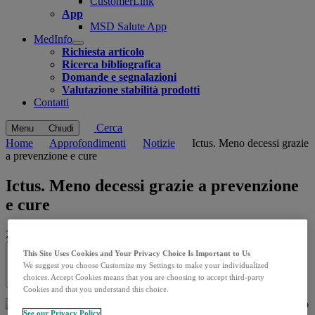
CustomerLink
App
MSD Salute App
MedInfo
Open
Richiesta articolo
submenu
Ricerca bibliografica
Domande e segnalazioni
Valutazione stabilità prodotti
Contatti
Cerca
Menu
Chiudi
Home
Approfondimenti
Notizie
Ictus. Meno decessi grazie
a prevenzione e cure
Ictus. Meno decessi grazie a prevenzione
e cure
29.10.2025
|
Quotidiano Sanità
This Site Uses Cookies and Your Privacy Choice Is Important to Us
We suggest you choose Customize my Settings to make your individualized
Share this
choices. Accept Cookies means that you are choosing to accept third-party
Cookies and that you understand this choice.
See our Privacy Policy