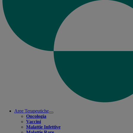
Aree Terapeutiche
Open
Oncologia
submenu
Vaccini
Malattie Infettive
Malattie Rare