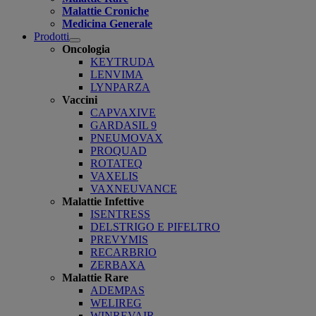
Malattie Croniche
Medicina Generale
Prodotti
Open
Oncologia
submenu
KEYTRUDA
LENVIMA
LYNPARZA
Vaccini
CAPVAXIVE
GARDASIL 9
PNEUMOVAX
PROQUAD
ROTATEQ
VAXELIS
VAXNEUVANCE
Malattie Infettive
ISENTRESS
DELSTRIGO E PIFELTRO
PREVYMIS
RECARBRIO
ZERBAXA
Malattie Rare
ADEMPAS
WELIREG
WINREVAIR