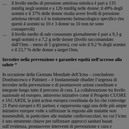
il livello medio di pressione arteriosa sistolica è pari a 135
mmHg negli uomini e a 126 mmHg nelle donne; il 49% degli
uomini e il 37% delle donne risulta avere livelli di pressione
arteriosa elevati o è in trattamento farmacologico specifico (tra
questi 4 uomini su 10 e 3 donne su 10 non ne sono
consapevoli)
il livello medio di sale consumato giornalmente è pari a 9,3 g
negli uomini e a 7,2 g nelle donne (livello raccomandato
dall’Oms – meno di 5 g/giorno), con solo il 9,2 % degli uomini
e il 23,7 % delle donne a target Oms.
Investire nella prevenzione e garantire equità nell’accesso alla
salute “
In occasione della Giornata Mondiale dell’Ictus – concludono
Donfrancesco e Palmieri – è fondamentale ribadire l’urgenza di
investire nella prevenzione e di promuovere azioni coordinate e
integrate lungo tutto il percorso di cura. La collaborazione tra livello
nazionale ed europeo, attraverso iniziative come il Progetto CUORE
e JACARDI, la joint action europea coordinata da Iss che coinvolge
21 Paesi europei e 81 partner, e rappresenta oggi una delle più ampie
iniziative europee volte a rafforzare la risposta alle malattie non
trasmissibili, in particolare alle malattie cardiovascolari, tra cui l’ictus
è uno strumento chiave per rafforzare approcci sanitari basati
sull’evidenza, promuovere interventi di prevenzione e cura e