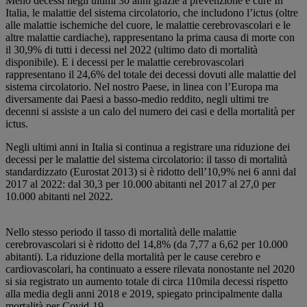
Meno decessi negli ultimi 30 anni grazie a prevenzione e cure In
Italia, le malattie del sistema circolatorio, che includono l’ictus (oltre
alle malattie ischemiche del cuore, le malattie cerebrovascolari e le
altre malattie cardiache), rappresentano la prima causa di morte con
il 30,9% di tutti i decessi nel 2022 (ultimo dato di mortalità
disponibile). E i decessi per le malattie cerebrovascolari
rappresentano il 24,6% del totale dei decessi dovuti alle malattie del
sistema circolatorio. Nel nostro Paese, in linea con l’Europa ma
diversamente dai Paesi a basso-medio reddito, negli ultimi tre
decenni si assiste a un calo del numero dei casi e della mortalità per
ictus.
Negli ultimi anni in Italia si continua a registrare una riduzione dei
decessi per le malattie del sistema circolatorio: il tasso di mortalità
standardizzato (Eurostat 2013) si è ridotto dell’10,9% nei 6 anni dal
2017 al 2022: dal 30,3 per 10.000 abitanti nel 2017 al 27,0 per
10.000 abitanti nel 2022.
Nello stesso periodo il tasso di mortalità delle malattie
cerebrovascolari si è ridotto del 14,8% (da 7,77 a 6,62 per 10.000
abitanti). La riduzione della mortalità per le cause cerebro e
cardiovascolari, ha continuato a essere rilevata nonostante nel 2020
si sia registrato un aumento totale di circa 110mila decessi rispetto
alla media degli anni 2018 e 2019, spiegato principalmente dalla
mortalità per Covid-19.