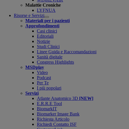
Malattie Croniche
LYFNUA
Risorse e Servizi
Open
Materiali per i pazienti
submenu
Approfondimenti
Casi clinici
Editoriali
Notizie
Studi Clinici
Linee Guida e Raccomandazioni
Sanità digitale
Congress Highlights
MSDplay
Video
Podcast
Per Te
I più popolari
Servizi
Atlante Anatomico 3D
[NEW]
E.R.R.E Tool
BiomarkIT
Biomarker Image Bank
Richiesta Articolo
Richiedi Contatto ISF