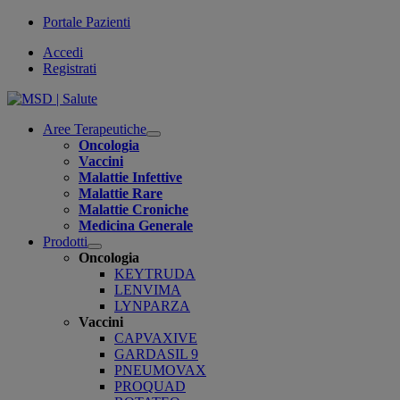
Portale Pazienti
Accedi
Registrati
Aree Terapeutiche
Open
Oncologia
submenu
Vaccini
Malattie Infettive
Malattie Rare
Malattie Croniche
Medicina Generale
Prodotti
Open
Oncologia
submenu
KEYTRUDA
LENVIMA
LYNPARZA
Vaccini
CAPVAXIVE
GARDASIL 9
PNEUMOVAX
PROQUAD