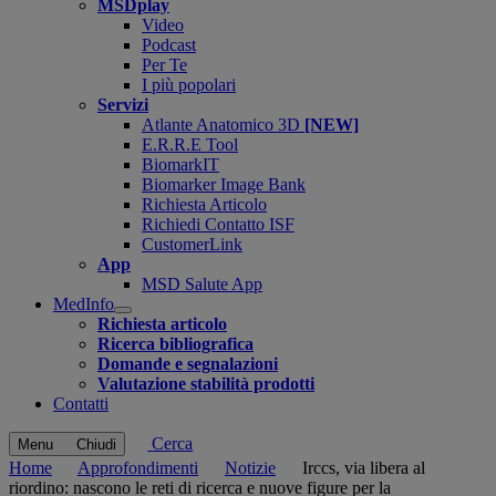
MSDplay
Video
Podcast
Per Te
I più popolari
Servizi
Atlante Anatomico 3D
[NEW]
E.R.R.E Tool
BiomarkIT
Biomarker Image Bank
Richiesta Articolo
Richiedi Contatto ISF
CustomerLink
App
MSD Salute App
MedInfo
Open
Richiesta articolo
submenu
Ricerca bibliografica
Domande e segnalazioni
Valutazione stabilità prodotti
Contatti
Cerca
Menu
Chiudi
Home
Approfondimenti
Notizie
Irccs, via libera al
riordino: nascono le reti di ricerca e nuove figure per la