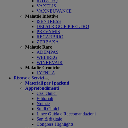
ROTATEQ
VAXELIS
VAXNEUVANCE
Malattie Infettive
ISENTRESS
DELSTRIGO E PIFELTRO
PREVYMIS
RECARBRIO
ZERBAXA
Malattie Rare
ADEMPAS
WELIREG
WINREVAIR
Malattie Croniche
LYFNUA
Risorse e Servizi
Open
Materiali per i pazienti
submenu
Approfondimenti
Casi clinici
Editoriali
Notizie
Studi Clinici
Linee Guida e Raccomandazioni
Sanità digitale
Congress Highlights