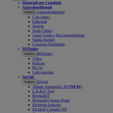
Materiali per i pazienti
Approfondimenti
Approfondimenti
Indietro
Casi clinici
Editoriali
Notizie
Studi Clinici
Linee Guida e Raccomandazioni
Sanità digitale
Congress Highlights
MSDplay
MSDplay
Indietro
Video
Podcast
Per Te
I più popolari
Servizi
Servizi
Indietro
Atlante Anatomico 3D
[NEW]
E.R.R.E Tool
BiomarkIT
Biomarker Image Bank
Richiesta Articolo
Richiedi Contatto ISF