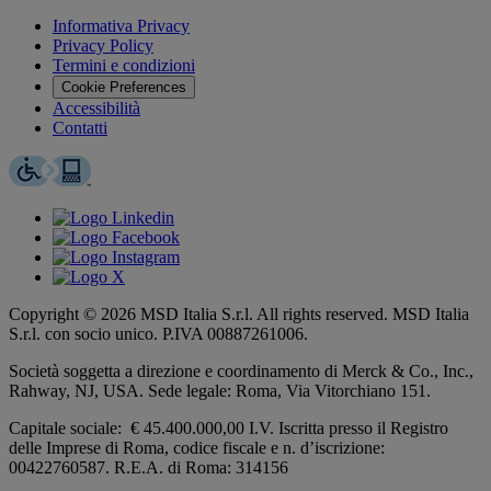
per
Invia
ricerca
Informativa Privacy
Privacy Policy
Termini e condizioni
Cookie Preferences
Accessibilità
Contatti
Copyright © 2026 MSD Italia S.r.l. All rights reserved. MSD Italia
S.r.l. con socio unico. P.IVA 00887261006.
Società soggetta a direzione e coordinamento di
Merck & Co., Inc.,
Rahway, NJ, USA.
Sede legale: Roma, Via Vitorchiano 151.
Capitale sociale: € 45.400.000,00 I.V. Iscritta presso il Registro
delle Imprese di Roma, codice fiscale e n. d’iscrizione:
00422760587. R.E.A. di Roma: 314156