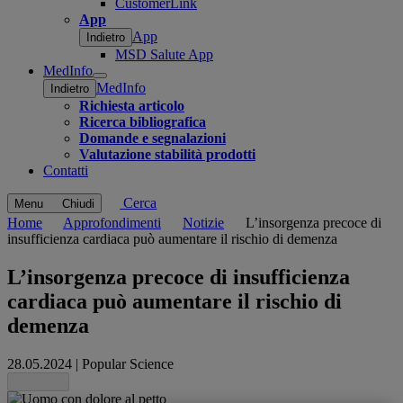
CustomerLink
App
App
Indietro
MSD Salute App
MedInfo
Open
MedInfo
Indietro
submenu
Richiesta articolo
Ricerca bibliografica
Domande e segnalazioni
Valutazione stabilità prodotti
Contatti
Cerca
Menu
Chiudi
Home
Approfondimenti
Notizie
L’insorgenza precoce di
insufficienza cardiaca può aumentare il rischio di demenza
L’insorgenza precoce di insufficienza
cardiaca può aumentare il rischio di
demenza
28.05.2024
|
Popular Science
Share this