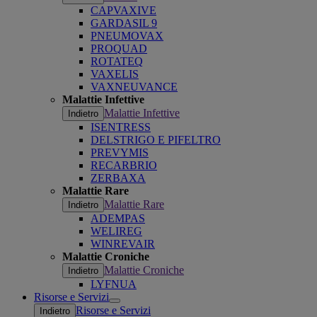
CAPVAXIVE
GARDASIL 9
PNEUMOVAX
PROQUAD
ROTATEQ
VAXELIS
VAXNEUVANCE
Malattie Infettive
Malattie Infettive
Indietro
ISENTRESS
DELSTRIGO E PIFELTRO
PREVYMIS
RECARBRIO
ZERBAXA
Malattie Rare
Malattie Rare
Indietro
ADEMPAS
WELIREG
WINREVAIR
Malattie Croniche
Malattie Croniche
Indietro
LYFNUA
Risorse e Servizi
Open
Risorse e Servizi
Indietro
submenu