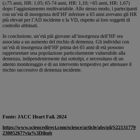
(≥75 anni, HR: 1,05; 65-74 anni, HR: 1,10; <65 anni, HR: 1,67)
dopo l’aggiustamento multivariabile. Allo stesso modo, i partecipanti
con un’età di insorgenza dell’HF inferiore a 65 anni avevano gli HR
più elevati per l’AD incidente e la VD, rispetto ai loro soggetti di
controllo abbinati.
In conclusione, un’età più giovane all’insorgenza dell’HF era
associata a un aumento del rischio di demenza. Gli individui con
un’età di insorgenza dell’HF prima dei 65 anni di età possono
rappresentare una popolazione particolarmente vulnerabile alla
demenza, indipendentemente dai sottotipi, e necessitano di un
attento monitoraggio e di un intervento tempestivo per attenuare il
rischio successivo di demenza incidente.
Fonte: JACC Heart Fail. 2024
https://www.sciencedirect.com/science/article/abs/pii/S22131779
23005267?via%3Dihub