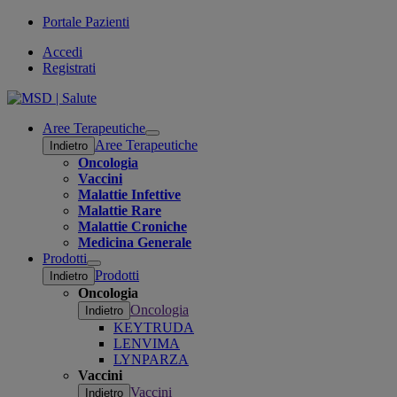
Portale Pazienti
Accedi
Registrati
Aree Terapeutiche
Open
Aree Terapeutiche
Indietro
submenu
Oncologia
Vaccini
Malattie Infettive
Malattie Rare
Malattie Croniche
Medicina Generale
Prodotti
Open
Prodotti
Indietro
submenu
Oncologia
Oncologia
Indietro
KEYTRUDA
LENVIMA
LYNPARZA
Vaccini
Vaccini
Indietro