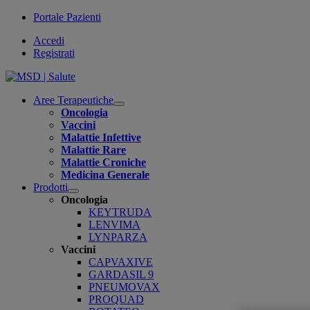
Portale Pazienti
Accedi
Registrati
Aree Terapeutiche
Open
Oncologia
submenu
Vaccini
Malattie Infettive
Malattie Rare
Malattie Croniche
Medicina Generale
Prodotti
Open
Oncologia
submenu
KEYTRUDA
LENVIMA
LYNPARZA
Vaccini
CAPVAXIVE
GARDASIL 9
PNEUMOVAX
PROQUAD