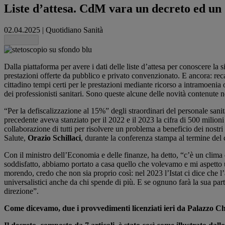
Liste d’attesa. CdM vara un decreto ed un d
02.04.2025
|
Quotidiano Sanità
Share this
Dalla piattaforma per avere i dati delle liste d’attesa per conoscere la
prestazioni offerte da pubblico e privato convenzionato. E ancora: recal
cittadino tempi certi per le prestazioni mediante ricorso a intramoenia 
dei professionisti sanitari. Sono queste alcune delle novità contenute
“Per la defiscalizzazione al 15%” degli straordinari del personale sanit
precedente aveva stanziato per il 2022 e il 2023 la cifra di 500 milion
collaborazione di tutti per risolvere un problema a beneficio dei nostri c
Salute,
Orazio Schillaci
, durante la conferenza stampa al termine del c
Con il ministro dell’Economia e delle finanze, ha detto, “c’è un clima 
soddisfatto, abbiamo portato a casa quello che volevamo e mi aspetto u
morendo, credo che non sia proprio così: nel 2023 l’Istat ci dice che l’a
universalistici anche da chi spende di più. E se ognuno farà la sua pa
direzione”.
Come dicevamo, due i provvedimenti licenziati ieri da Palazzo Ch