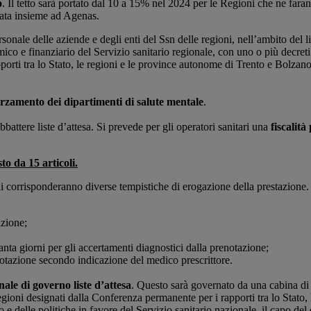
o
. Il tetto sarà portato dal 10 a 15% nel 2024 per le Regioni che ne fara
rata insieme ad Agenas.
rsonale delle aziende e degli enti del Ssn delle regioni, nell’ambito del
mico e finanziario del Servizio sanitario regionale, con uno o più decreti
porti tra lo Stato, le regioni e le province autonome di Trento e Bolzan
orzamento dei dipartimenti di salute mentale
.
bbattere liste d’attesa. Si prevede per gli operatori sanitari una
fiscalità
o da 15 articoli.
li corrisponderanno diverse tempistiche di erogazione della prestazione.
azione;
nta giorni per gli accertamenti diagnostici dalla prenotazione;
azione secondo indicazione del medico prescrittore.
ale di governo liste d’attesa
. Questo sarà governato da una cabina di r
regioni designati dalla Conferenza permanente per i rapporti tra lo Stato
e delle politiche in favore del Servizio sanitario nazionale, il capo del