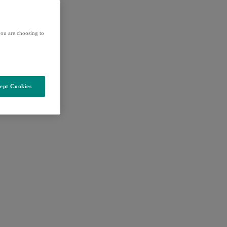
ou are choosing to
ept Cookies