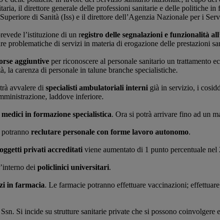
aria, il direttore generale delle professioni sanitarie e delle politiche in
to Superiore di Sanità (Iss) e il direttore dell’Agenzia Nazionale per i Se
prevede l’istituzione di un r
egistro delle segnalazioni e funzionalità all
are problematiche di servizi in materia di erogazione delle prestazioni san
sorse aggiuntive
per riconoscere al personale sanitario un trattamento eco
tà, la carenza di personale in talune branche specialistiche.
otrà avvalere di
specialisti ambulatoriali interni
già in servizio, i cosid
amministrazione, laddove inferiore.
a medici in formazione specialistica
. Ora si potrà arrivare fino ad un m
ni potranno
reclutare personale con forme lavoro autonomo
.
oggetti privati accreditati
viene aumentato di 1 punto percentuale nel 
l’interno dei
policlinici universitari
.
zi in farmacia
. Le farmacie potranno effettuare vaccinazioni; effettuare t
 Ssn. Si incide su strutture sanitarie private che si possono coinvolgere