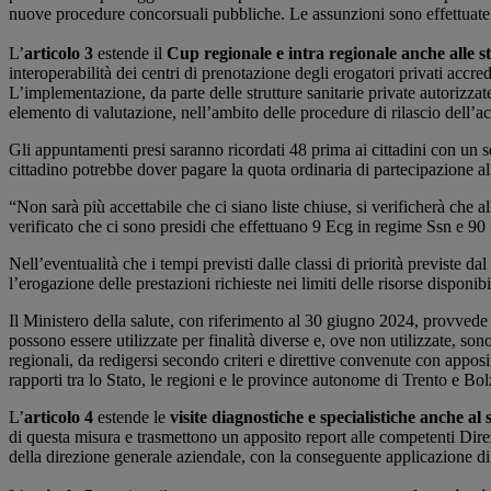
nuove procedure concorsuali pubbliche. Le assunzioni sono effettuate i
L’
articolo 3
estende il
Cup regionale e intra regionale anche alle s
interoperabilità dei centri di prenotazione degli erogatori privati accred
L’implementazione, da parte delle strutture sanitarie private autorizzat
elemento di valutazione, nell’ambito delle procedure di rilascio dell’a
Gli appuntamenti presi saranno ricordati 48 prima ai cittadini con un 
cittadino potrebbe dover pagare la quota ordinaria di partecipazione al 
“Non sarà più accettabile che ci siano liste chiuse, si verificherà che a
verificato che ci sono presidi che effettuano 9 Ecg in regime Ssn e 90 
Nell’eventualità che i tempi previsti dalle classi di priorità previste 
l’erogazione delle prestazioni richieste nei limiti delle risorse disponibi
Il Ministero della salute, con riferimento al 30 giugno 2024, provvede a
possono essere utilizzate per finalità diverse e, ove non utilizzate, sono
regionali, da redigersi secondo criteri e direttive convenute con apposi
rapporti tra lo Stato, le regioni e le province autonome di Trento e Bol
L’
articolo 4
estende le
visite diagnostiche e specialistiche anche a
di questa misura e trasmettono un apposito report alle competenti Direzi
della direzione generale aziendale, con la conseguente applicazione di m