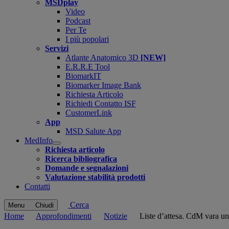
MSDplay
Video
Podcast
Per Te
I più popolari
Servizi
Atlante Anatomico 3D
[NEW]
E.R.R.E Tool
BiomarkIT
Biomarker Image Bank
Richiesta Articolo
Richiedi Contatto ISF
CustomerLink
App
MSD Salute App
MedInfo
Open
Richiesta articolo
submenu
Ricerca bibliografica
Domande e segnalazioni
Valutazione stabilità prodotti
Contatti
Cerca
Menu
Chiudi
Home
Approfondimenti
Notizie
Liste d’attesa. CdM vara un 