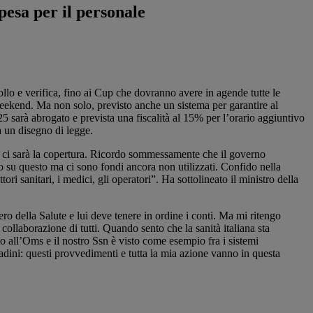
pesa per il personale
ollo e verifica, fino ai Cup che dovranno avere in agende tutte le
l weekend. Ma non solo, previsto anche un sistema per garantire al
025 sarà abrogato e prevista una fiscalità al 15% per l’orario aggiuntivo
a un disegno di legge.
ni e ci sarà la copertura. Ricordo sommessamente che il governo
io su questo ma ci sono fondi ancora non utilizzati. Confido nella
ori sanitari, i medici, gli operatori”. Ha sottolineato il ministro della
ro della Salute e lui deve tenere in ordine i conti. Ma mi ritengo
llaborazione di tutti. Quando sento che la sanità italiana sta
tato all’Oms e il nostro Ssn è visto come esempio fra i sistemi
adini: questi provvedimenti e tutta la mia azione vanno in questa