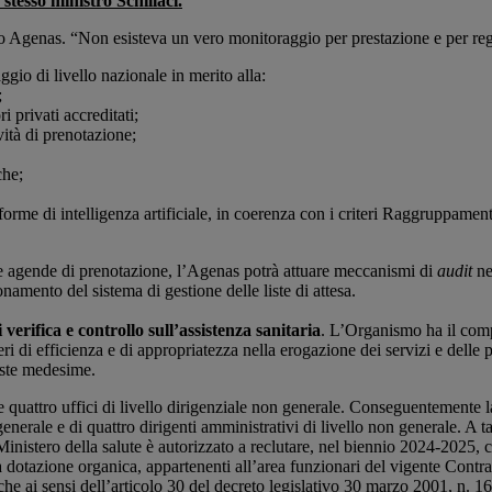
 stesso ministro Schillaci.
 Agenas. “Non esisteva un vero monitoraggio per prestazione e per regi
ggio di livello nazionale in merito alla:
;
i privati accreditati;
vità di prenotazione;
che;
taforme di intelligenza artificiale, in coerenza con i criteri Raggruppa
lle agende di prenotazione, l’Agenas potrà attuare meccanismi di
audit
nei
ionamento del sistema di gestione delle liste di attesa.
verifica e controllo sull’assistenza sanitaria
. L’Organismo ha il compi
iteri di efficienza e di appropriatezza nella erogazione dei servizi e delle
liste medesime.
 e quattro uffici di livello dirigenziale non generale. Conseguentemente 
enerale e di quattro dirigenti amministrativi di livello non generale. A t
Ministero della salute è autorizzato a reclutare, nel biennio 2024-2025,
a dotazione organica, appartenenti all’area funzionari del vigente Contr
he ai sensi dell’articolo 30 del decreto legislativo 30 marzo 2001, n. 16