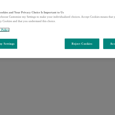
Cookies and Your Privacy Choice Is Important to Us
choose Customize my Settings to make your individualized choices. Accept Cookies means that y
ty Cookies and that you understand this choice.
y Policy
y Settings
Reject Cookies
Acc