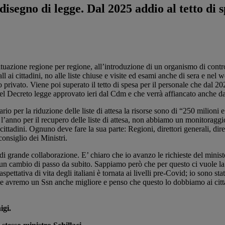
isegno di legge. Dal 2025 addio al tetto di s
 situazione regione per regione, all’introduzione di un organismo di contr
l ai cittadini, no alle liste chiuse e visite ed esami anche di sera e ne
o privato. Viene poi superato il tetto di spesa per il personale che dal 2
 nel Decreto legge approvato ieri dal Cdm e che verrà affiancato anche d
ario per la riduzione delle liste di attesa la risorse sono di “250 milio
i l’anno per il recupero delle liste di attesa, non abbiamo un monitoragg
ittadini. Ognuno deve fare la sua parte: Regioni, direttori generali, dirett
onsiglio dei Ministri.
di grande collaborazione. E’ chiaro che io avanzo le richieste del ministe
n cambio di passo da subito. Sappiamo però che per questo ci vuole la co
spettativa di vita degli italiani è tornata ai livelli pre-Covid; io sono s
rte avremo un Ssn anche migliore e penso che questo lo dobbiamo ai citt
igi.