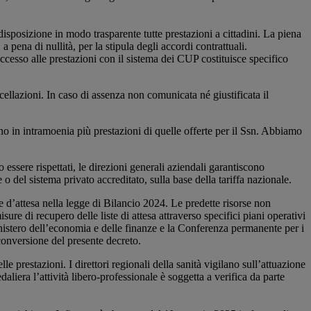
isposizione in modo trasparente tutte prestazioni a cittadini. La piena
a pena di nullità, per la stipula degli accordi contrattuali.
accesso alle prestazioni con il sistema dei CUP costituisce specifico
ellazioni. In caso di assenza non comunicata né giustificata il
iano in intramoenia più prestazioni di quelle offerte per il Ssn. Abbiamo
 essere rispettati, le direzioni generali aziendali garantiscono
e o del sistema privato accreditato, sulla base della tariffa nazionale.
te d’attesa nella legge di Bilancio 2024. Le predette risorse non
sure di recupero delle liste di attesa attraverso specifici piani operativi
 Ministero dell’economia e delle finanze e la Conferenza permanente per i
 conversione del presente decreto.
lle prestazioni. I direttori regionali della sanità vigilano sull’attuazione
liera l’attività libero-professionale è soggetta a verifica da parte