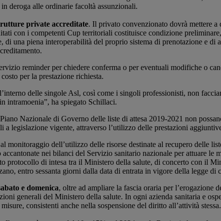
n deroga alle ordinarie facoltà assunzionali.
trutture private accreditate
. Il privato convenzionato dovrà mettere a d
itati con i competenti Cup territoriali costituisce condizione preliminare, 
e, di una piena interoperabilità del proprio sistema di prenotazione e di 
ccreditamento.
servizio reminder per chiedere conferma o per eventuali modifiche o canc
costo per la prestazione richiesta.
ll’interno delle singole Asl, così come i singoli professionisti, non facc
in intramoenia”, ha spiegato Schillaci.
dal Piano Nazionale di Governo delle liste di attesa 2019-2021 non possano
li a legislazione vigente, attraverso l’utilizzo delle prestazioni aggiuntiv
l monitoraggio dell’utilizzo delle risorse destinate al recupero delle lis
 accantonate nei bilanci del Servizio sanitario nazionale per attuare le mi
to protocollo di intesa tra il Ministero della salute, di concerto con il
zano, entro sessanta giorni dalla data di entrata in vigore della legge di
l sabato e domenica
, oltre ad ampliare la fascia oraria per l’erogazione de
oni generali del Ministero della salute. In ogni azienda sanitaria e ospeda
isure, consistenti anche nella sospensione del diritto all’attività stessa.