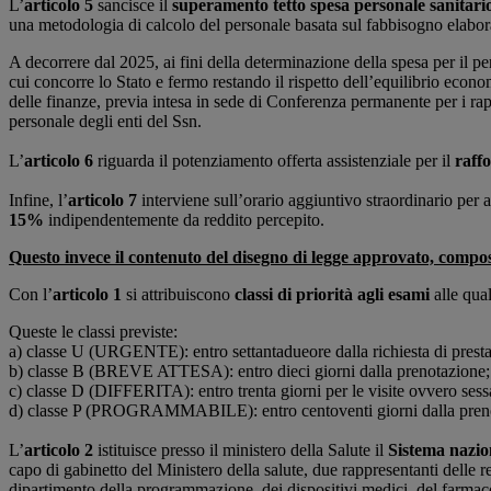
L’
articolo 5
sancisce il
superamento tetto spesa personale sanitari
una metodologia di calcolo del personale basata sul fabbisogno elabo
A decorrere dal 2025, ai fini della determinazione della spesa per il pe
cui concorre lo Stato e fermo restando il rispetto dell’equilibrio econo
delle finanze, previa intesa in sede di Conferenza permanente per i rap
personale degli enti del Ssn.
L’
articolo 6
riguarda il potenziamento offerta assistenziale per il
raff
Infine, l’
articolo 7
interviene sull’orario aggiuntivo straordinario per a
15%
indipendentemente da reddito percepito.
Questo invece il contenuto del disegno di legge approvato, compost
Con l’
articolo 1
si attribuiscono
classi di priorità agli esami
alle qua
Queste le classi previste:
a) classe U (URGENTE): entro settantadueore dalla richiesta di prest
b) classe B (BREVE ATTESA): entro dieci giorni dalla prenotazione;
c) classe D (DIFFERITA): entro trenta giorni per le visite ovvero sessa
d) classe P (PROGRAMMABILE): entro centoventi giorni dalla prenot
L’
articolo 2
istituisce presso il ministero della Salute il
Sistema nazion
capo di gabinetto del Ministero della salute, due rappresentanti delle 
dipartimento della programmazione, dei dispositivi medici, del farmaco 