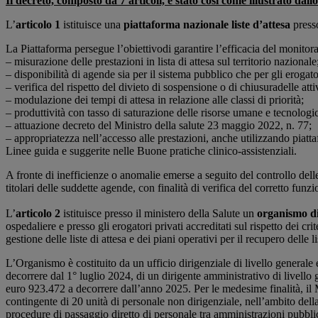
Il decreto, composto da 7 articoli, è stato così come illustrato dallo
L’
articolo 1
istituisce una
piattaforma nazionale liste d’attesa
presso
La Piattaforma persegue l’obiettivodi garantire l’efficacia del monitora
– misurazione delle prestazioni in lista di attesa sul territorio nazionale
– disponibilità di agende sia per il sistema pubblico che per gli erogator
– verifica del rispetto del divieto di sospensione o di chiusuradelle atti
– modulazione dei tempi di attesa in relazione alle classi di priorità;
– produttività con tasso di saturazione delle risorse umane e tecnologi
– attuazione decreto del Ministro della salute 23 maggio 2022, n. 77;
– appropriatezza nell’accesso alle prestazioni, anche utilizzando piat
Linee guida e suggerite nelle Buone pratiche clinico-assistenziali.
A fronte di inefficienze o anomalie emerse a seguito del controllo de
titolari delle suddette agende, con finalità di verifica del corretto funz
L’
articolo 2
istituisce presso il ministero della Salute un
organismo di 
ospedaliere e presso gli erogatori privati accreditati sul rispetto dei cr
gestione delle liste di attesa e dei piani operativi per il recupero delle 
L’Organismo è costituito da un ufficio dirigenziale di livello generale
decorrere dal 1° luglio 2024, di un dirigente amministrativo di livello g
euro 923.472 a decorrere dall’anno 2025. Per le medesime finalità, il 
contingente di 20 unità di personale non dirigenziale, nell’ambito dell
procedure di passaggio diretto di personale tra amministrazioni pubblic