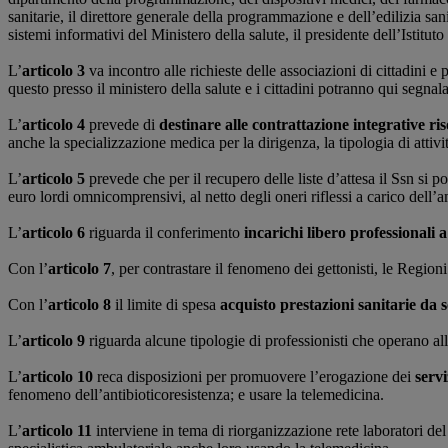
sanitarie, il direttore generale della programmazione e dell’edilizia sanit
sistemi informativi del Ministero della salute, il presidente dell’Istitu
L’
articolo 3
va incontro alle richieste delle associazioni di cittadini e 
questo presso il ministero della salute e i cittadini potranno qui segnal
L’
articolo 4
prevede di
destinare alle contrattazione integrative ri
anche la specializzazione medica per la dirigenza, la tipologia di attivi
L’
articolo 5
prevede che per il recupero delle liste d’attesa il Ssn si p
euro lordi omnicomprensivi, al netto degli oneri riflessi a carico dell’
L’
articolo 6
riguarda il conferimento
incarichi libero professionali 
Con l’
articolo 7
, per contrastare il fenomeno dei gettonisti, le Regio
Con l’
articolo 8
il limite di spesa
acquisto prestazioni sanitarie da s
L’
articolo 9
riguarda alcune tipologie di professionisti che operano al
L’
articolo 10
reca disposizioni per promuovere l’erogazione dei
servi
fenomeno dell’antibioticoresistenza; e usare la telemedicina.
L’
articolo 11
interviene in tema di riorganizzazione rete laboratori del