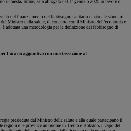
nno richiesta. Infine, sarà abrogato dal 1° gennaio 2025 in favore di
 livello del finanziamento del fabbisogno sanitario nazionale standard
 del Ministro della salute, di concerto con il Ministro dell’economia e
o, è adottata una metodologia per la definizione del fabbisogno di
 per l’orario aggiuntivo con una tassazione al
egia presieduta dal Ministro della salute e alla quale partecipano il
, le regioni e le province autonome di Trento e Bolzano, il capo del
 dipartimento della prevenzione, della ricerca e delle emergenze