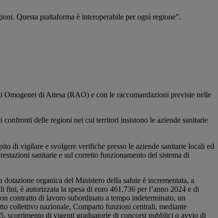
oni. Questa piattaforma è interoperabile per ogni regione”.
menti Omogenei di Attesa (RAO) e con le raccomandazioni previste nelle
 confronti delle regioni nei cui territori insistono le aziende sanitarie
to di vigilare e svolgere verifiche presso le aziende sanitarie locali ed
 prestazioni sanitarie e sul corretto funzionamento del sistema di
la dotazione organica del Ministero della salute è incrementata, a
ali fini, è autorizzata la spesa di euro 461.736 per l’anno 2024 e di
 con contratto di lavoro subordinato a tempo indeterminato, un
atto collettivo nazionale, Comparto funzioni centrali, mediante
5, scorrimento di vigenti graduatorie di concorsi pubblici o avvio di