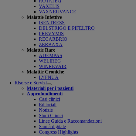
ROTATEQ
VAXELIS
VAXNEUVANCE
Malattie Infettive
ISENTRESS
DELSTRIGO E PIFELTRO
PREVYMIS
RECARBRIO
ZERBAXA
Malattie Rare
ADEMPAS
WELIREG
WINREVAIR
Malattie Croniche
LYFNUA
Risorse e Servizi
Open
Materiali per i pazienti
submenu
Approfondimenti
Casi clinici
Editoriali
Notizie
Studi Clinici
Linee Guida e Raccomandazioni
Sanità digitale
Congress Highlights