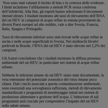
Non sono stati valutati il rischio di bias e la certezza delle evidenze.
I limiti includono l’affidamento a metodi PCR senza conferma
dell’infettività. Alla fine, gli esperti hanno selezionato 8 documenti
ritenuti idonei. I risultati mostrano alti tassi di rilevamento dell’RNA
del rat HEV in campioni di acque reflue in entrata provenienti da
diversi Paesi europei ad alto reddito, vale a dire Svezia, Francia,
Italia, Spagna e Portogallo.
Tassi di rilevamento inferiori sono stati trovati nelle acque reflue in
uscita e nelle acque superficiali in Svezia. Nei molluschi bivalvi
prelevati in Brasile, l’RNA del rat HEV è stato rilevato nel 2,2% dei
campioni.
Gli Autori concludono che i risultati mostrano la diffusa presenza
ambientale del rat HEV, in particolare nei sistemi di acque reflue
urbane.
Sebbene le infezioni umane da rat HEV siano state documentate, la
vera estensione del potenziale zoonotico del virus rimane poco
chiara. Dati i rischi associati a questa contaminazione ambientale,
sono essenziali una sorveglianza rafforzata, metodi di rilevamento
standardizzati e programmi di monitoraggio mirati nei sistemi di
produzione alimentare e gestione dell’acqua. L’istituzione di tali
programmi sarà cruciale per comprendere l’impatto del rat HEV
sulla salute umana.