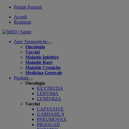
Portale Pazienti
Accedi
Registrati
Aree Terapeutiche
Open
Oncologia
submenu
Vaccini
Malattie Infettive
Malattie Rare
Malattie Croniche
Medicina Generale
Prodotti
Open
Oncologia
submenu
KEYTRUDA
LENVIMA
LYNPARZA
Vaccini
CAPVAXIVE
GARDASIL 9
PNEUMOVAX
PROQUAD