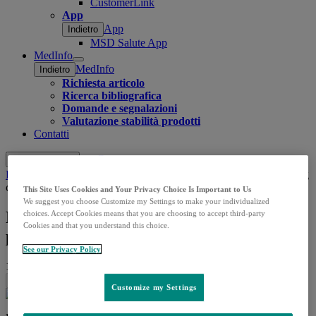
CustomerLink
App
App
Indietro
MSD Salute App
MedInfo
Open
MedInfo
Indietro
submenu
Richiesta articolo
Ricerca bibliografica
Domande e segnalazioni
Valutazione stabilità prodotti
Contatti
Cerca
Menu
Chiudi
Home
Approfondimenti
Notizie
Rischio aumentato di long
covid nei pazienti con disturbi mentali gravi
This Site Uses Cookies and Your Privacy Choice Is Important to Us
We suggest you choose Customize my Settings to make your individualized
Rischio aumentato di long covid nei
choices. Accept Cookies means that you are choosing to accept third-party
Cookies and that you understand this choice.
pazienti con disturbi mentali gravi
See our Privacy Policy
17.11.2025
|
Popular Science
Share this
Customize my Settings