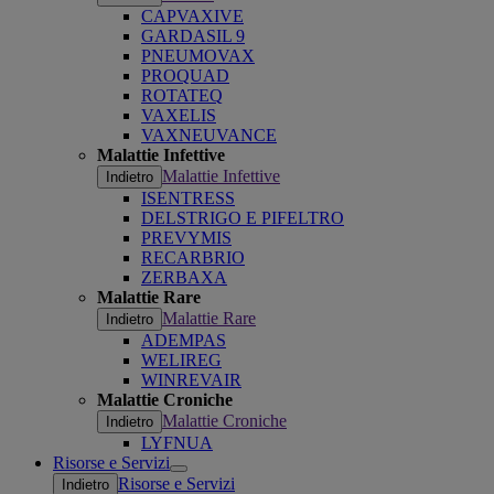
CAPVAXIVE
GARDASIL 9
PNEUMOVAX
PROQUAD
ROTATEQ
VAXELIS
VAXNEUVANCE
Malattie Infettive
Malattie Infettive
Indietro
ISENTRESS
DELSTRIGO E PIFELTRO
PREVYMIS
RECARBRIO
ZERBAXA
Malattie Rare
Malattie Rare
Indietro
ADEMPAS
WELIREG
WINREVAIR
Malattie Croniche
Malattie Croniche
Indietro
LYFNUA
Risorse e Servizi
Open
Risorse e Servizi
Indietro
submenu