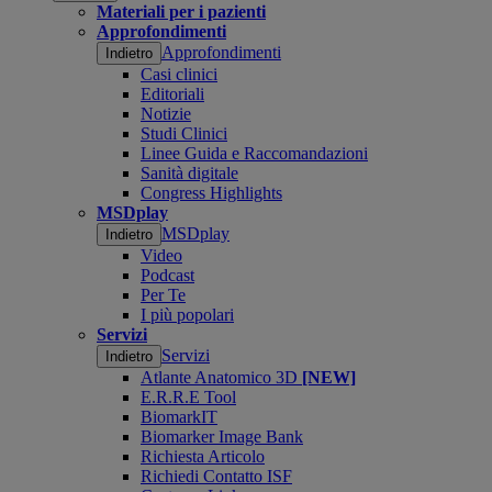
Materiali per i pazienti
Approfondimenti
Approfondimenti
Indietro
Casi clinici
Editoriali
Notizie
Studi Clinici
Linee Guida e Raccomandazioni
Sanità digitale
Congress Highlights
MSDplay
MSDplay
Indietro
Video
Podcast
Per Te
I più popolari
Servizi
Servizi
Indietro
Atlante Anatomico 3D
[NEW]
E.R.R.E Tool
BiomarkIT
Biomarker Image Bank
Richiesta Articolo
Richiedi Contatto ISF