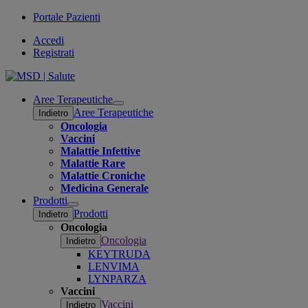
Portale Pazienti
Accedi
Registrati
Aree Terapeutiche
Open
Aree Terapeutiche
Indietro
submenu
Oncologia
Vaccini
Malattie Infettive
Malattie Rare
Malattie Croniche
Medicina Generale
Prodotti
Open
Prodotti
Indietro
submenu
Oncologia
Oncologia
Indietro
KEYTRUDA
LENVIMA
LYNPARZA
Vaccini
Vaccini
Indietro