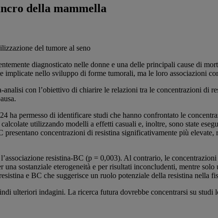
cancro della mammella
entemente diagnosticato nelle donne e una delle principali cause di mort
te implicate nello sviluppo di forme tumorali, ma le loro associazioni c
analisi con l’obiettivo di chiarire le relazioni tra le concentrazioni di 
pausa.
4 ha permesso di identificare studi che hanno confrontato le concentraz
lcolate utilizzando modelli a effetti casuali e, inoltre, sono state esegu
C presentano concentrazioni di resistina significativamente più elevate,
 l’associazione resistina-BC (p = 0,003). Al contrario, le concentraz
na sostanziale eterogeneità e per risultati inconcludenti, mentre solo u
resistina e BC che suggerisce un ruolo potenziale della resistina nella f
ndi ulteriori indagini. La ricerca futura dovrebbe concentrarsi su studi