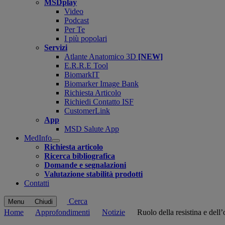
MSDplay
Video
Podcast
Per Te
I più popolari
Servizi
Atlante Anatomico 3D
[NEW]
E.R.R.E Tool
BiomarkIT
Biomarker Image Bank
Richiesta Articolo
Richiedi Contatto ISF
CustomerLink
App
MSD Salute App
MedInfo
Open
Richiesta articolo
submenu
Ricerca bibliografica
Domande e segnalazioni
Valutazione stabilità prodotti
Contatti
Cerca
Menu
Chiudi
Home
Approfondimenti
Notizie
Ruolo della resistina e del