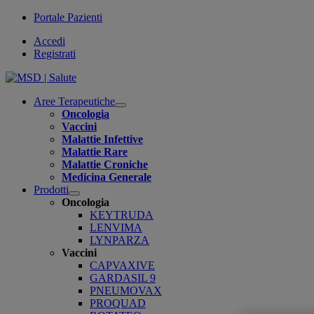
Portale Pazienti
Accedi
Registrati
Aree Terapeutiche
Open
Oncologia
submenu
Vaccini
Malattie Infettive
Malattie Rare
Malattie Croniche
Medicina Generale
Prodotti
Open
Oncologia
submenu
KEYTRUDA
LENVIMA
LYNPARZA
Vaccini
CAPVAXIVE
GARDASIL 9
PNEUMOVAX
PROQUAD