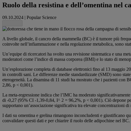
Ruolo della resistina e dell’omentina nel 
09.10.2024
|
Popular Science
Share this
A livello globale, il cancro della mammella (BC) è il tumore più frequ
coinvolte nell’infiammazione e nella regolazione metabolica, sono sta
Un’equipe di ricercatori ha svolto una revisione sistematica e una meta-
moderatori come l’indice di massa corporea (BMI) e lo stato di meno
Un’esplorazione completa di database elettronici fino al 13 maggio 202
in controlli sani. Le differenze medie standardizzate (SMD) sono state ca
eterogeneità. La disamina di 11 studi ha mostrato che i pazienti con B
2,86, p < 0,001).
La meta-regressione indica che l’IMC ha moderato significativamente
di -0,27 (95% CI -1,39-0,84, I^ 2 = 96,2%, p < 0,001). Ciò depone per u
supportano un’associazione significativa tra elevate concentrazioni di 
I dati su omentina e grelina rimangono inconcludenti e giustificano qui
convalidare questi dati e per chiarire il ruolo delle adipochine nel BC.