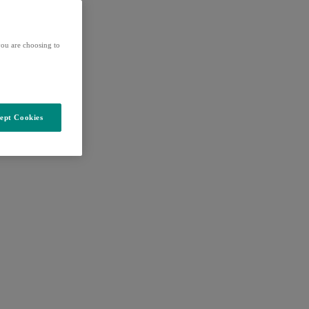
ou are choosing to
ept Cookies