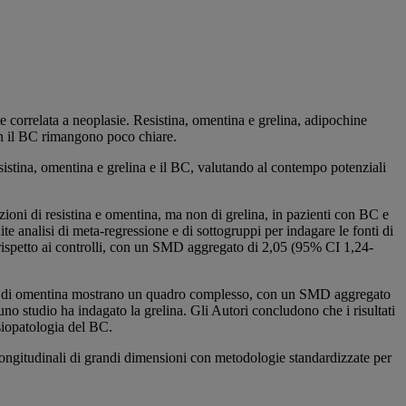
e correlata a neoplasie. Resistina, omentina e grelina, adipochine
on il BC rimangono poco chiare.
resistina, omentina e grelina e il BC, valutando al contempo potenziali
ioni di resistina e omentina, ma non di grelina, in pazienti con BC e
ite analisi di meta-regressione e di sottogruppi per indagare le fonti di
 rispetto ai controlli, con un SMD aggregato di 2,05 (95% CI 1,24-
ioni di omentina mostrano un quadro complesso, con un SMD aggregato
no studio ha indagato la grelina. Gli Autori concludono che i risultati
isiopatologia del BC.
 longitudinali di grandi dimensioni con metodologie standardizzate per