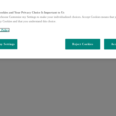
Cookies and Your Privacy Choice Is Important to Us
choose Customize my Settings to make your individualized choices. Accept Cookies means that y
ty Cookies and that you understand this choice.
y Policy
y Settings
Reject Cookies
Acc