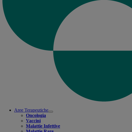
Aree Terapeutiche
Open
Oncologia
submenu
Vaccini
Malattie Infettive
Malattie Rare