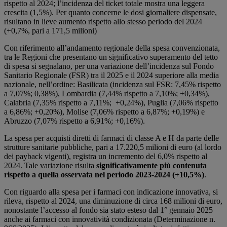
rispetto al 2024; l’incidenza del ticket totale mostra una leggera
crescita (1,5%). Per quanto concerne le dosi giornaliere dispensate,
risultano in lieve aumento rispetto allo stesso periodo del 2024
(+0,7%, pari a 171,5 milioni)
Con riferimento all’andamento regionale della spesa convenzionata,
tra le Regioni che presentano un significativo superamento del tetto
di spesa si segnalano, per una variazione dell’incidenza sul Fondo
Sanitario Regionale (FSR) tra il 2025 e il 2024 superiore alla media
nazionale, nell’ordine: Basilicata (incidenza sul FSR: 7,45% rispetto
a 7,07%; 0,38%), Lombardia (7,44% rispetto a 7,10%; +0,34%),
Calabria (7,35% rispetto a 7,11%; +0,24%), Puglia (7,06% rispetto
a 6,86%; +0,20%), Molise (7,06% rispetto a 6,87%; +0,19%) e
Abruzzo (7,07% rispetto a 6,91%; +0,16%).
La spesa per acquisti diretti di farmaci di classe A e H da parte delle
strutture sanitarie pubbliche, pari a 17.220,5 milioni di euro (al lordo
dei payback vigenti), registra un incremento del 6,0% rispetto al
2024. Tale variazione risulta
significativamente più contenuta
rispetto a quella osservata nel periodo 2023-2024 (+10,5%)
.
Con riguardo alla spesa per i farmaci con indicazione innovativa, si
rileva, rispetto al 2024, una diminuzione di circa 168 milioni di euro,
nonostante l’accesso al fondo sia stato esteso dal 1° gennaio 2025
anche ai farmaci con innovatività condizionata (Determinazione n.