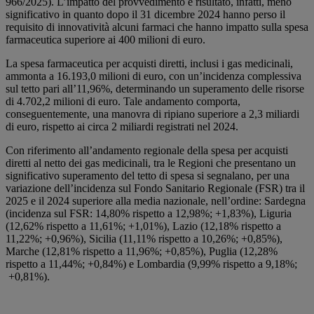
966/2025). L’impatto del provvedimento è risultato, infatti, meno
significativo in quanto dopo il 31 dicembre 2024 hanno perso il
requisito di innovatività alcuni farmaci che hanno impatto sulla spesa
farmaceutica superiore ai 400 milioni di euro.
La spesa farmaceutica per acquisti diretti, inclusi i gas medicinali,
ammonta a 16.193,0 milioni di euro, con un’incidenza complessiva
sul tetto pari all’11,96%, determinando un superamento delle risorse
di 4.702,2 milioni di euro. Tale andamento comporta,
conseguentemente, una manovra di ripiano superiore a 2,3 miliardi
di euro, rispetto ai circa 2 miliardi registrati nel 2024.
Con riferimento all’andamento regionale della spesa per acquisti
diretti al netto dei gas medicinali, tra le Regioni che presentano un
significativo superamento del tetto di spesa si segnalano, per una
variazione dell’incidenza sul Fondo Sanitario Regionale (FSR) tra il
2025 e il 2024 superiore alla media nazionale, nell’ordine: Sardegna
(incidenza sul FSR: 14,80% rispetto a 12,98%; +1,83%), Liguria
(12,62% rispetto a 11,61%; +1,01%), Lazio (12,18% rispetto a
11,22%; +0,96%), Sicilia (11,11% rispetto a 10,26%; +0,85%),
Marche (12,81% rispetto a 11,96%; +0,85%), Puglia (12,28%
rispetto a 11,44%; +0,84%) e Lombardia (9,99% rispetto a 9,18%;
+0,81%).