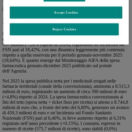
Accept Cookies
In avanzo la convenzionata di 460 mln
Reject Cookies
Nel 2025 la spesa farmaceutica pubblica complessiva
(convenzionata, acquisti diretti e ossigeno) ammonta a 24 miliardi e
937 milioni (+5,4% rispetto al 2024), registrando un’incidenza sul
FSN pari al 18,42%, con una dinamica leggermente più contenuta
rispetto a quella osservata per il periodo gennaio-novembre 2025
(18,64%). È quanto emerge dal Monitoraggio AIFA della spesa
farmaceutica gennaio-dicembre 2025 pubblicato sul portale
dell’Agenzia.
Nel 2025 la spesa pubblica netta per i medicinali erogati nelle
farmacie territoriali (canale della convenzionata), ammonta a 8.515,3
milioni di euro, registrando un aumento di circa 390 milioni di euro
(+4,8%) rispetto al 2024. La spesa farmaceutica convenzionata ai
fini del tetto (spesa netta + ticket fisso per ricetta) si attesta a 8.744,8
milioni di euro che, a fronte del tetto del 6,80%, generano un avanzo
di 459,3 milioni di euro e un’incidenza sul Fondo Sanitario
Nazionale (FSN) pari al 6,46%, in lieve aumento rispetto al 6,31%
registrato nell’anno precedente (+0,15%). I consumi, espressi in
numero di ricette (575,7 milioni di ricette), sono stabili (0,0%)