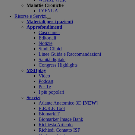
Malattie Croniche
LYFNUA
Risorse e Servizi
Open
Materiali per i pazienti
submenu
Approfondimenti
Casi clinici
Editoriali
Notizie
Studi Clinici
Linee Guida e Raccomandazioni
Sanità digitale
Congress Highlights
MSDplay
Video
Podcast
Per Te
I più popolari
Servizi
Atlante Anatomico 3D
[NEW]
E.R.R.E Tool
BiomarkIT
Biomarker Image Bank
Richiesta Articolo
Richiedi Contatto ISF