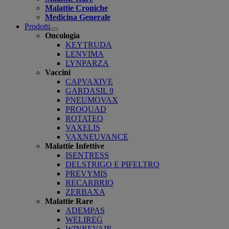
Malattie Croniche
Medicina Generale
Prodotti
Open
Oncologia
submenu
KEYTRUDA
LENVIMA
LYNPARZA
Vaccini
CAPVAXIVE
GARDASIL 9
PNEUMOVAX
PROQUAD
ROTATEQ
VAXELIS
VAXNEUVANCE
Malattie Infettive
ISENTRESS
DELSTRIGO E PIFELTRO
PREVYMIS
RECARBRIO
ZERBAXA
Malattie Rare
ADEMPAS
WELIREG
WINREVAIR