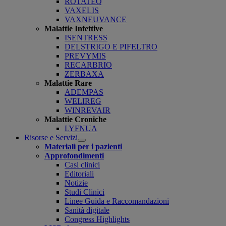
ROTATEQ
VAXELIS
VAXNEUVANCE
Malattie Infettive
ISENTRESS
DELSTRIGO E PIFELTRO
PREVYMIS
RECARBRIO
ZERBAXA
Malattie Rare
ADEMPAS
WELIREG
WINREVAIR
Malattie Croniche
LYFNUA
Risorse e Servizi
Open
Materiali per i pazienti
submenu
Approfondimenti
Casi clinici
Editoriali
Notizie
Studi Clinici
Linee Guida e Raccomandazioni
Sanità digitale
Congress Highlights