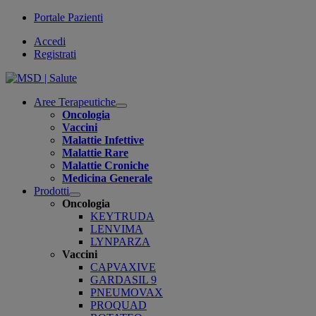
Portale Pazienti
Accedi
Registrati
Aree Terapeutiche
Open
Oncologia
submenu
Vaccini
Malattie Infettive
Malattie Rare
Malattie Croniche
Medicina Generale
Prodotti
Open
Oncologia
submenu
KEYTRUDA
LENVIMA
LYNPARZA
Vaccini
CAPVAXIVE
GARDASIL 9
PNEUMOVAX
PROQUAD