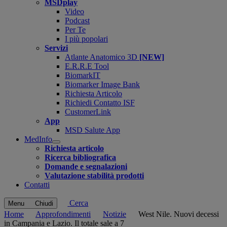
MSDplay
Video
Podcast
Per Te
I più popolari
Servizi
Atlante Anatomico 3D
[NEW]
E.R.R.E Tool
BiomarkIT
Biomarker Image Bank
Richiesta Articolo
Richiedi Contatto ISF
CustomerLink
App
MSD Salute App
MedInfo
Open
Richiesta articolo
submenu
Ricerca bibliografica
Domande e segnalazioni
Valutazione stabilità prodotti
Contatti
Cerca
Menu
Chiudi
Home
Approfondimenti
Notizie
West Nile. Nuovi decessi
in Campania e Lazio. Il totale sale a 7