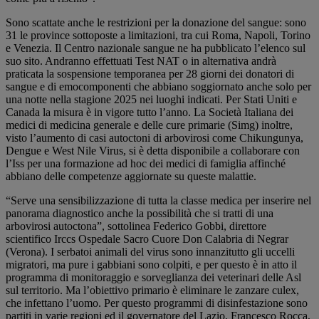
Sono scattate anche le restrizioni per la donazione del sangue: sono
31 le province sottoposte a limitazioni, tra cui Roma, Napoli, Torino
e Venezia. Il Centro nazionale sangue ne ha pubblicato l’elenco sul
suo sito. Andranno effettuati Test NAT o in alternativa andrà
praticata la sospensione temporanea per 28 giorni dei donatori di
sangue e di emocomponenti che abbiano soggiornato anche solo per
una notte nella stagione 2025 nei luoghi indicati. Per Stati Uniti e
Canada la misura è in vigore tutto l’anno. La Società Italiana dei
medici di medicina generale e delle cure primarie (Simg) inoltre,
visto l’aumento di casi autoctoni di arbovirosi come Chikungunya,
Dengue e West Nile Virus, si è detta disponibile a collaborare con
l’Iss per una formazione ad hoc dei medici di famiglia affinché
abbiano delle competenze aggiornate su queste malattie.
“Serve una sensibilizzazione di tutta la classe medica per inserire nel
panorama diagnostico anche la possibilità che si tratti di una
arbovirosi autoctona”, sottolinea Federico Gobbi, direttore
scientifico Irccs Ospedale Sacro Cuore Don Calabria di Negrar
(Verona). I serbatoi animali del virus sono innanzitutto gli uccelli
migratori, ma pure i gabbiani sono colpiti, e per questo è in atto il
programma di monitoraggio e sorveglianza dei veterinari delle Asl
sul territorio. Ma l’obiettivo primario è eliminare le zanzare culex,
che infettano l’uomo. Per questo programmi di disinfestazione sono
partiti in varie regioni ed il governatore del Lazio, Francesco Rocca,