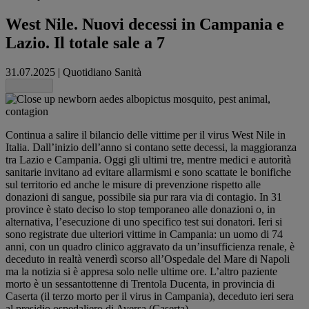
West Nile. Nuovi decessi in Campania e
Lazio. Il totale sale a 7
31.07.2025
|
Quotidiano Sanità
Share this
Continua a salire il bilancio delle vittime per il virus West Nile in
Italia. Dall’inizio dell’anno si contano sette decessi, la maggioranza
tra Lazio e Campania. Oggi gli ultimi tre, mentre medici e autorità
sanitarie invitano ad evitare allarmismi e sono scattate le bonifiche
sul territorio ed anche le misure di prevenzione rispetto alle
donazioni di sangue, possibile sia pur rara via di contagio. In 31
province è stato deciso lo stop temporaneo alle donazioni o, in
alternativa, l’esecuzione di uno specifico test sui donatori. Ieri si
sono registrate due ulteriori vittime in Campania: un uomo di 74
anni, con un quadro clinico aggravato da un’insufficienza renale, è
deceduto in realtà venerdì scorso all’Ospedale del Mare di Napoli
ma la notizia si è appresa solo nelle ultime ore. L’altro paziente
morto è un sessantottenne di Trentola Ducenta, in provincia di
Caserta (il terzo morto per il virus in Campania), deceduto ieri sera
al presidio ospedaliero di Aversa (Caserta).