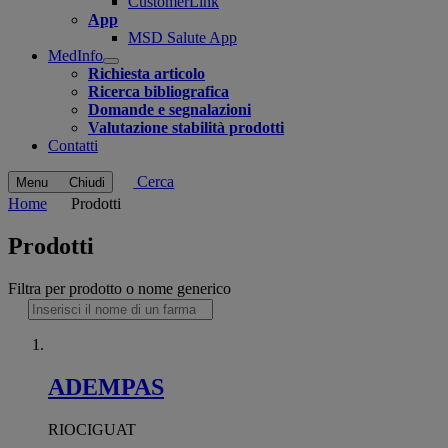
CustomerLink
App
MSD Salute App
MedInfo
Open
Richiesta articolo
submenu
Ricerca bibliografica
Domande e segnalazioni
Valutazione stabilità prodotti
Contatti
Cerca
Menu
Chiudi
Home
Prodotti
Prodotti
Filtra per prodotto o nome generico
ADEMPAS
RIOCIGUAT