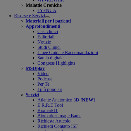
Malattie Croniche
LYFNUA
Risorse e Servizi
Open
Materiali per i pazienti
submenu
Approfondimenti
Casi clinici
Editoriali
Notizie
Studi Clinici
Linee Guida e Raccomandazioni
Sanità digitale
Congress Highlights
MSDplay
Video
Podcast
Per Te
I più popolari
Servizi
Atlante Anatomico 3D
[NEW]
E.R.R.E Tool
BiomarkIT
Biomarker Image Bank
Richiesta Articolo
Richiedi Contatto ISF