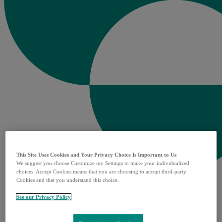
This Site Uses Cookies and Your Privacy Choice Is Important to Us
We suggest you choose Customize my Settings to make your individualized
choices. Accept Cookies means that you are choosing to accept third-party
Cookies and that you understand this choice.
Aree Terapeutiche
Open
Oncologia
See our Privacy Policy
submenu
Vaccini
Malattie Infettive
Malattie Rare