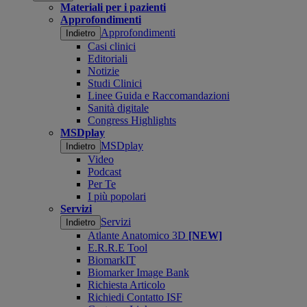
Materiali per i pazienti
Approfondimenti
Approfondimenti
Indietro
Casi clinici
Editoriali
Notizie
Studi Clinici
Linee Guida e Raccomandazioni
Sanità digitale
Congress Highlights
MSDplay
MSDplay
Indietro
Video
Podcast
Per Te
I più popolari
Servizi
Servizi
Indietro
Atlante Anatomico 3D
[NEW]
E.R.R.E Tool
BiomarkIT
Biomarker Image Bank
Richiesta Articolo
Richiedi Contatto ISF