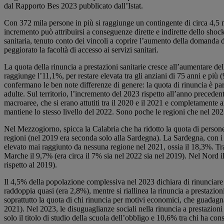
dal Rapporto Bes 2023 pubblicato dall’Istat.
Con 372 mila persone in più si raggiunge un contingente di circa 4,5 ml
incremento può attribuirsi a conseguenze dirette e indirette dello shoc
sanitaria, tenuto conto dei vincoli a coprire l’aumento della domanda d
peggiorato la facoltà di accesso ai servizi sanitari.
La quota della rinuncia a prestazioni sanitarie cresce all’aumentare del
raggiunge l’11,1%, per restare elevata tra gli anziani di 75 anni e più
confermano le ben note differenze di genere: la quota di rinuncia è par
adulte. Sul territorio, l’incremento del 2023 rispetto all’anno preceden
macroaree, che si erano attutiti tra il 2020 e il 2021 e completamente 
mantiene lo stesso livello del 2022. Sono poche le regioni che nel 2023
Nel Mezzogiorno, spicca la Calabria che ha ridotto la quota di persone c
regioni (nel 2019 era seconda solo alla Sardegna). La Sardegna, con i 
elevato mai raggiunto da nessuna regione nel 2021, ossia il 18,3%. Tra
Marche il 9,7% (era circa il 7% sia nel 2022 sia nel 2019). Nel Nord i
rispetto al 2019).
Il 4,5% della popolazione complessiva nel 2023 dichiara di rinunciare a 
raddoppia quasi (era 2,8%), mentre si riallinea la rinuncia a prestazion
soprattutto la quota di chi rinuncia per motivi economici, che guadag
2021). Nel 2023, le disuguaglianze sociali nella rinuncia a prestazioni
solo il titolo di studio della scuola dell’obbligo e 10,6% tra chi ha co