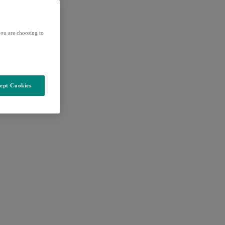
ou are choosing to
ept Cookies