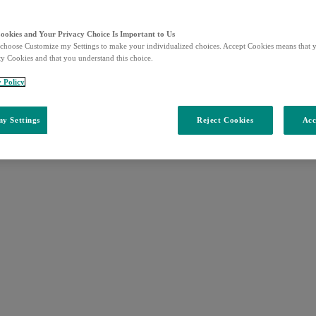
Cookies and Your Privacy Choice Is Important to Us
choose Customize my Settings to make your individualized choices. Accept Cookies means that y
ty Cookies and that you understand this choice.
y Policy
y Settings
Reject Cookies
Acc