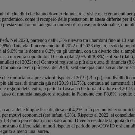
n di cittadini che hanno dovuto rinunciare a visite o accertamenti per pr
k pandemico, come il recupero delle prestazioni in attesa differite per il
i prestazioni con un adeguato numero di risorse professionali e, non ult
l’età. Nel 2023, partendo dall’1,3% rilevato tra i bambini fino ai 13 ann
 (9,8%). Tuttavia, l’incremento tra il 2022 e il 2023 riguarda solo la pop
i al 9,0% tra le donne e 6,2% tra gli uomini, con un divario che si ampl
te si concentra soprattutto al Centro (dal 7,0% all’8,8%) e al Sud (dal 6
annullati nel 2022: nel Centro si registra la più alta quota di rinuncia
 tornano a livelli più bassi del 2019, sebbene qualcuna sia anche riuscit
he rinunciano a prestazioni rispetto al 2019 (-3 p.p.), con livelli di con
più alti tassi di rinuncia già nel 2019 (11,7%), continua ad aumentarli 
 le regioni del Centro, a parte la Toscana che torna al valore del 2019,
l tasso di rinuncia maggiore si registra in Piemonte con l’8,8%, seguito 
causa delle lunghe liste di attesa e il 4,2% lo fa per motivi economici. 
i per motivi economici (era infatti 4,3%). Rispetto al 2022, si consolidano
na 1,3 punti percentuali in un solo anno. Diventa residuale la quota di
 mostrano differenziali minori rispetto al periodo pre-COVID e si annull
nseguito almeno una laurea.