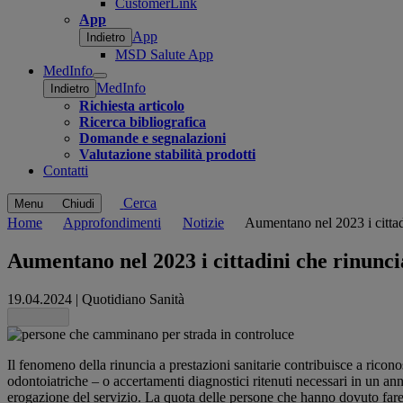
CustomerLink
App
App
Indietro
MSD Salute App
MedInfo
Open
MedInfo
Indietro
submenu
Richiesta articolo
Ricerca bibliografica
Domande e segnalazioni
Valutazione stabilità prodotti
Contatti
Cerca
Menu
Chiudi
Home
Approfondimenti
Notizie
Aumentano nel 2023 i cittadi
Aumentano nel 2023 i cittadini che rinuncia
19.04.2024
|
Quotidiano Sanità
Share this
Il fenomeno della rinuncia a prestazioni sanitarie contribuisce a riconos
odontoiatriche – o accertamenti diagnostici ritenuti necessari in un ann
erogazione del servizio. La quota delle persone che hanno dovuto far