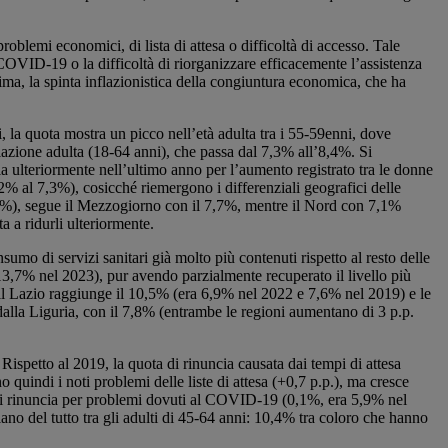
oblemi economici, di lista di attesa o difficoltà di accesso. Tale
 COVID-19 o la difficoltà di riorganizzare efficacemente l’assistenza
ima, la spinta inflazionistica della congiuntura economica, che ha
i, la quota mostra un picco nell’età adulta tra i 55-59enni, dove
olazione adulta (18-64 anni), che passa dal 7,3% all’8,4%. Si
ia ulteriormente nell’ultimo anno per l’aumento registrato tra le donne
,2% al 7,3%), cosicché riemergono i differenziali geografici delle
 (8,8%), segue il Mezzogiorno con il 7,7%, mentre il Nord con 7,1%
a a ridurli ulteriormente.
sumo di servizi sanitari già molto più contenuti rispetto al resto delle
(13,7% nel 2023), pur avendo parzialmente recuperato il livello più
 il Lazio raggiunge il 10,5% (era 6,9% nel 2022 e 7,6% nel 2019) e le
dalla Liguria, con il 7,8% (entrambe le regioni aumentano di 3 p.p.
Rispetto al 2019, la quota di rinuncia causata dai tempi di attesa
 quindi i noti problemi delle liste di attesa (+0,7 p.p.), ma cresce
 chi rinuncia per problemi dovuti al COVID-19 (0,1%, era 5,9% nel
ano del tutto tra gli adulti di 45-64 anni: 10,4% tra coloro che hanno