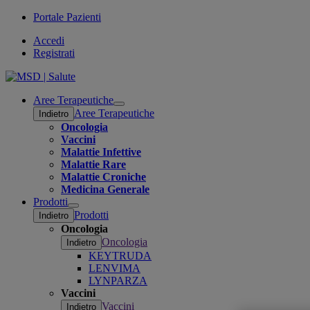
Portale Pazienti
Accedi
Registrati
Aree Terapeutiche
Open
Aree Terapeutiche
Indietro
submenu
Oncologia
Vaccini
Malattie Infettive
Malattie Rare
Malattie Croniche
Medicina Generale
Prodotti
Open
Prodotti
Indietro
submenu
Oncologia
Oncologia
Indietro
KEYTRUDA
LENVIMA
LYNPARZA
Vaccini
Vaccini
Indietro