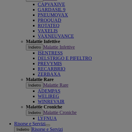
CAPVAXIVE
GARDASIL 9
PNEUMOVAX
PROQUAD
ROTATEQ
VAXELIS
VAXNEUVANCE
Malattie Infettive
Malattie Infettive
Indietro
ISENTRESS
DELSTRIGO E PIFELTRO
PREVYMIS
RECARBRIO
ZERBAXA
Malattie Rare
Malattie Rare
Indietro
ADEMPAS
WELIREG
WINREVAIR
Malattie Croniche
Malattie Croniche
Indietro
LYFNUA
Risorse e Servizi
Open
Risorse e Servizi
Indietro
submenu