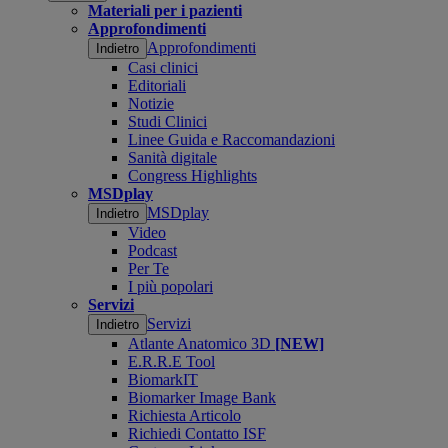
Materiali per i pazienti
Approfondimenti
Approfondimenti
Indietro
Casi clinici
Editoriali
Notizie
Studi Clinici
Linee Guida e Raccomandazioni
Sanità digitale
Congress Highlights
MSDplay
MSDplay
Indietro
Video
Podcast
Per Te
I più popolari
Servizi
Servizi
Indietro
Atlante Anatomico 3D
[NEW]
E.R.R.E Tool
BiomarkIT
Biomarker Image Bank
Richiesta Articolo
Richiedi Contatto ISF