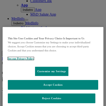
CustomerLink
App
App
Indietro
MSD Salute App
MedInfo
Open
MedInfo
Indietro
submenu
Richiesta articolo
Ricerca bibliografica
Domande e segnalazioni
This Site Uses Cookies and Your Privacy Choice Is Important to Us
Valutazione stabilità prodotti
We suggest you choose Customize my Settings to make your individualized
Contatti
choices. Accept Cookies means that you are choosing to accept third-party
Cookies and that you understand this choice.
Cerca
Menu
Chiudi
Home
Approfondimenti
Notizie
Gravidanza e livelli di
See our Privacy Policy
ferro. Uno studio irlandese
Customize my Settings
Gravidanza e livelli di ferro. Uno studio
irlandese
Accept Cookies
21.10.2024
|
Popular Science
Reject Cookies
Condividi
Share this