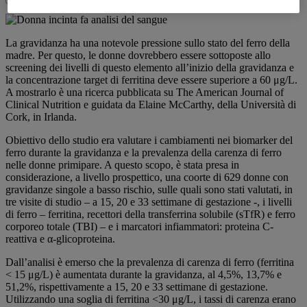
La gravidanza ha una notevole pressione sullo stato del ferro della
madre. Per questo, le donne dovrebbero essere sottoposte allo
screening dei livelli di questo elemento all’inizio della gravidanza e
la concentrazione target di ferritina deve essere superiore a 60 μg/L.
A mostrarlo è una ricerca pubblicata su The American Journal of
Clinical Nutrition e guidata da Elaine McCarthy, della Università di
Cork, in Irlanda.
Obiettivo dello studio era valutare i cambiamenti nei biomarker del
ferro durante la gravidanza e la prevalenza della carenza di ferro
nelle donne primipare. A questo scopo, è stata presa in
considerazione, a livello prospettico, una coorte di 629 donne con
gravidanze singole a basso rischio, sulle quali sono stati valutati, in
tre visite di studio – a 15, 20 e 33 settimane di gestazione -, i livelli
di ferro – ferritina, recettori della transferrina solubile (sTfR) e ferro
corporeo totale (TBI) – e i marcatori infiammatori: proteina C-
reattiva e α-glicoproteina.
Dall’analisi è emerso che la prevalenza di carenza di ferro (ferritina
< 15 μg/L) è aumentata durante la gravidanza, al 4,5%, 13,7% e
51,2%, rispettivamente a 15, 20 e 33 settimane di gestazione.
Utilizzando una soglia di ferritina <30 μg/L, i tassi di carenza erano