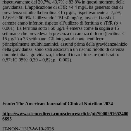
rispettivamente del 20,7%, 43,7% e 83,8% in questi momenti della
gravidanza. L’applicazione di sTfR >4,4 mg/L ha generato dati di
prevalenza simili alla ferritina <15 μg/L, rispettivamente al 7,2%,
12,6% e 60,9%. Utilizzando TBI <0 mg/kg, invece, i tassi di
carenza erano inferiori rispetto all’utilizzo di ferritina o sTfR (p <
0,001). La ferritina sotto i 60 μg/L è emersa come la soglia a 15
settimane che prevedeva la presenza di carenza di ferro (ferritina <
15 μg/L) a 33 settimane. Gli integratori contenenti ferro,
principalmente multivitaminici, assunti prima della gravidanza/inizio
della gravidanza, sono stati associati a un rischio ridotto di carenza
durante tutta la gravidanza, incluso il terzo trimestre (odds ratio:
0,57; IC 95%: 0,39 – 0,82; p =0,002).
Fonte: The American Journal of Clinical Nutrition 2024
https://www.sciencedirect.com/science/article/pii/S000291652400
6695
IT-NON-11317-W-10-2026