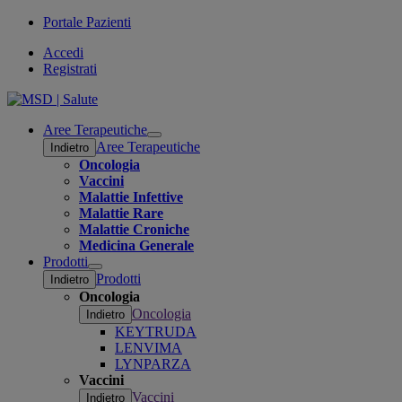
Portale Pazienti
Accedi
Registrati
Aree Terapeutiche
Open
Aree Terapeutiche
Indietro
submenu
Oncologia
Vaccini
Malattie Infettive
Malattie Rare
Malattie Croniche
Medicina Generale
Prodotti
Open
Prodotti
Indietro
submenu
Oncologia
Oncologia
Indietro
KEYTRUDA
LENVIMA
LYNPARZA
Vaccini
Vaccini
Indietro