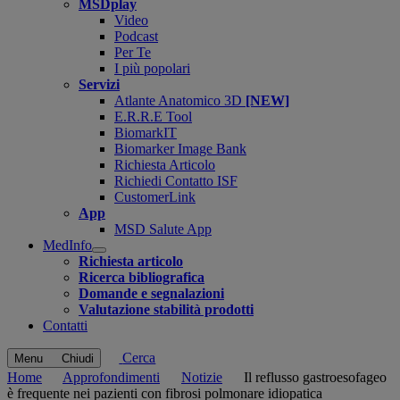
MSDplay
Video
Podcast
Per Te
I più popolari
Servizi
Atlante Anatomico 3D
[NEW]
E.R.R.E Tool
BiomarkIT
Biomarker Image Bank
Richiesta Articolo
Richiedi Contatto ISF
CustomerLink
App
MSD Salute App
MedInfo
Open
Richiesta articolo
submenu
Ricerca bibliografica
Domande e segnalazioni
Valutazione stabilità prodotti
Contatti
Cerca
Menu
Chiudi
Home
Approfondimenti
Notizie
Il reflusso gastroesofageo
è frequente nei pazienti con fibrosi polmonare idiopatica