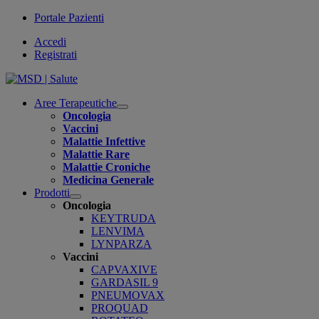
Portale Pazienti
Accedi
Registrati
Aree Terapeutiche
Open
Oncologia
submenu
Vaccini
Malattie Infettive
Malattie Rare
Malattie Croniche
Medicina Generale
Prodotti
Open
Oncologia
submenu
KEYTRUDA
LENVIMA
LYNPARZA
Vaccini
CAPVAXIVE
GARDASIL 9
PNEUMOVAX
PROQUAD