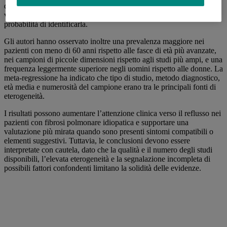
di monitoraggio del reflusso, a suggerire che la modalità con cui
viene ricercata la malattia possa incidere in maniera sostanziale sulla
probabilità di identificarla.
Gli autori hanno osservato inoltre una prevalenza maggiore nei
pazienti con meno di 60 anni rispetto alle fasce di età più avanzate,
nei campioni di piccole dimensioni rispetto agli studi più ampi, e una
frequenza leggermente superiore negli uomini rispetto alle donne. La
meta-regressione ha indicato che tipo di studio, metodo diagnostico,
età media e numerosità del campione erano tra le principali fonti di
eterogeneità.
I risultati possono aumentare l’attenzione clinica verso il reflusso nei
pazienti con fibrosi polmonare idiopatica e supportare una
valutazione più mirata quando sono presenti sintomi compatibili o
elementi suggestivi. Tuttavia, le conclusioni devono essere
interpretate con cautela, dato che la qualità e il numero degli studi
disponibili, l’elevata eterogeneità e la segnalazione incompleta di
possibili fattori confondenti limitano la solidità delle evidenze.