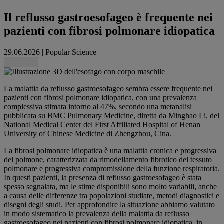
Il reflusso gastroesofageo è frequente nei
pazienti con fibrosi polmonare idiopatica
29.06.2026
|
Popular Science
Share this
La malattia da reflusso gastroesofageo sembra essere frequente nei
pazienti con fibrosi polmonare idiopatica, con una prevalenza
complessiva stimata intorno al 47%, secondo una metanalisi
pubblicata su BMC Pulmonary Medicine, diretta da Minghao Li, del
National Medical Center del First Affiliated Hospital of Henan
University of Chinese Medicine di Zhengzhou, Cina.
La fibrosi polmonare idiopatica è una malattia cronica e progressiva
del polmone, caratterizzata da rimodellamento fibrotico del tessuto
polmonare e progressiva compromissione della funzione respiratoria.
In questi pazienti, la presenza di reflusso gastroesofageo è stata
spesso segnalata, ma le stime disponibili sono molto variabili, anche
a causa delle differenze tra popolazioni studiate, metodi diagnostici e
disegni degli studi. Per approfondire la situazione abbiamo valutato
in modo sistematico la prevalenza della malattia da reflusso
gastroesofageo nei pazienti con fibrosi polmonare idiopatica, in