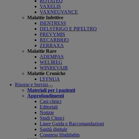
ROTATEQ
VAXELIS
VAXNEUVANCE
Malattie Infettive
ISENTRESS
DELSTRIGO E PIFELTRO
PREVYMIS
RECARBRIO
ZERBAXA
Malattie Rare
ADEMPAS
WELIREG
WINREVAIR
Malattie Croniche
LYFNUA
Risorse e Servizi
Open
Materiali per i pazienti
submenu
Approfondimenti
Casi clinici
Editoriali
Notizie
Studi Clinici
Linee Guida e Raccomandazioni
Sanità digitale
Congress Highlights