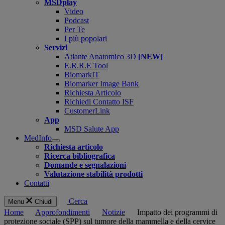
MSDplay
Video
Podcast
Per Te
I più popolari
Servizi
Atlante Anatomico 3D
[NEW]
E.R.R.E Tool
BiomarkIT
Biomarker Image Bank
Richiesta Articolo
Richiedi Contatto ISF
CustomerLink
App
MSD Salute App
MedInfo
Open
Richiesta articolo
submenu
Ricerca bibliografica
Domande e segnalazioni
Valutazione stabilità prodotti
Contatti
Cerca
Menu
Chiudi
Home
Approfondimenti
Notizie
Impatto dei programmi di
protezione sociale (SPP) sul tumore della mammella e della cervice