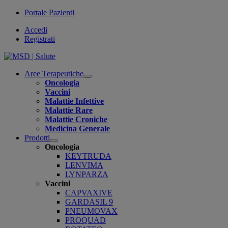
Portale Pazienti
Accedi
Registrati
Aree Terapeutiche
Open
Oncologia
submenu
Vaccini
Malattie Infettive
Malattie Rare
Malattie Croniche
Medicina Generale
Prodotti
Open
Oncologia
submenu
KEYTRUDA
LENVIMA
LYNPARZA
Vaccini
CAPVAXIVE
GARDASIL 9
PNEUMOVAX
PROQUAD