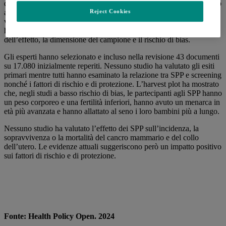
donne che usufruiscono di SPP rispetto a donne che non partecipano
a tali programmi. Revisori indipendenti hanno selezionato i lavori,
Reject Cookies
valutato l’ammissibilità, estratto i dati e vagliato il rischio di bias. Un
harvest plot rappresenta gli studi inclusi e mostra la direzione
dell’effetto, la dimensione del campione e il rischio di bias.
Gli esperti hanno selezionato e incluso nella revisione 43 documenti
su 17.080 inizialmente reperiti. Nessuno studio ha valutato gli esiti
primari mentre tutti hanno esaminato la relazione tra SPP e screening
nonché i fattori di rischio e di protezione. L’harvest plot ha mostrato
che, negli studi a basso rischio di bias, le partecipanti agli SPP hanno
un peso corporeo e una fertilità inferiori, hanno avuto un menarca in
età più avanzata e hanno allattato al seno i loro bambini più a lungo.
Nessuno studio ha valutato l’effetto dei SPP sull’incidenza, la
sopravvivenza o la mortalità del cancro mammario e del collo
dell’utero. Le evidenze attuali suggeriscono però un impatto positivo
sui fattori di rischio e di protezione.
Fonte: Health Policy Open. 2024