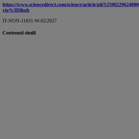
https://www.sciencedirect.com/science/article/pii/S259022962400
via%3Dihub
IT-NON-11831-W-02/2027
Contenuti simili