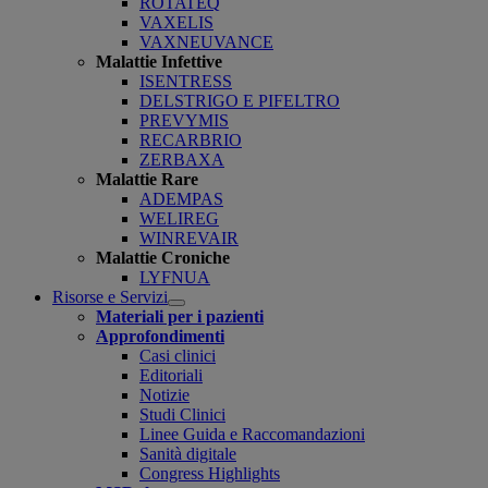
ROTATEQ
VAXELIS
VAXNEUVANCE
Malattie Infettive
ISENTRESS
DELSTRIGO E PIFELTRO
PREVYMIS
RECARBRIO
ZERBAXA
Malattie Rare
ADEMPAS
WELIREG
WINREVAIR
Malattie Croniche
LYFNUA
Risorse e Servizi
Open
Materiali per i pazienti
submenu
Approfondimenti
Casi clinici
Editoriali
Notizie
Studi Clinici
Linee Guida e Raccomandazioni
Sanità digitale
Congress Highlights