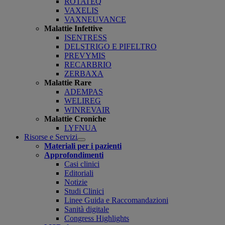
ROTATEQ
VAXELIS
VAXNEUVANCE
Malattie Infettive
ISENTRESS
DELSTRIGO E PIFELTRO
PREVYMIS
RECARBRIO
ZERBAXA
Malattie Rare
ADEMPAS
WELIREG
WINREVAIR
Malattie Croniche
LYFNUA
Risorse e Servizi
Open
Materiali per i pazienti
submenu
Approfondimenti
Casi clinici
Editoriali
Notizie
Studi Clinici
Linee Guida e Raccomandazioni
Sanità digitale
Congress Highlights