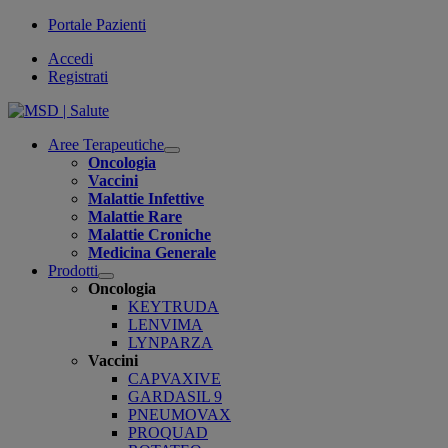
Portale Pazienti
Accedi
Registrati
Aree Terapeutiche
Open
Oncologia
submenu
Vaccini
Malattie Infettive
Malattie Rare
Malattie Croniche
Medicina Generale
Prodotti
Open
Oncologia
submenu
KEYTRUDA
LENVIMA
LYNPARZA
Vaccini
CAPVAXIVE
GARDASIL 9
PNEUMOVAX
PROQUAD