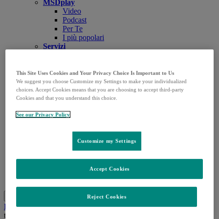
MSDplay
Video
Podcast
Per Te
I più popolari
Servizi
Atlante Anatomico 3D
[NEW]
E.R.R.E Tool
BiomarkIT
This Site Uses Cookies and Your Privacy Choice Is Important to Us
Biomarker Image Bank
We suggest you choose Customize my Settings to make your individualized
Richiesta Articolo
choices. Accept Cookies means that you are choosing to accept third-party
Cookies and that you understand this choice.
Richiedi Contatto ISF
CustomerLink
See our Privacy Policy
App
MSD Salute App
MedInfo
Open
Customize my Settings
Richiesta articolo
submenu
Ricerca bibliografica
Domande e segnalazioni
Valutazione stabilità prodotti
Accept Cookies
Contatti
Cerca
Menu
Chiudi
Reject Cookies
Home
Approfondimenti
Notizie
Infezioni batteriche nei
trapianti di organi: sfide globali