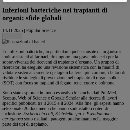
Infezioni batteriche nei trapianti di
organi: sfide globali
14.11.2025
|
Popular Science
Share this
Le infezioni batteriche, in particolare quelle causate da organismi
multi-resistenti ai farmaci, rimangono una grave minaccia per la
sopravvivenza dei riceventi di trapianto d’organo. Un gruppo di
ricercatori ha eseguito una revisione sistematica con la finalità di
valutare sistematicamente i patogeni batterici più comuni, i fattori di
rischio e le strategie di prevenzione nel trapianto di organi solidi
(SOT) con focus su trapianti di fegato, rene, cuore e polmone.
Sono state esplorate in modo esaustivo le banche dati PubMed,
Scopus, Web of Science e Google Scholar alla ricerca di lavori
specifici pubblicati tra il 2015 e il 2024. Alla fine, gli esperti hanno
selezionato 26 documenti che hanno soddisfatto i criteri di
inclusione.
Escherichia coli, Klebsiella spp
. e
Pseudomonas
aeruginosa
sono risultati i patogeni predominanti nella maggior
parte dei tipi di trapianto.