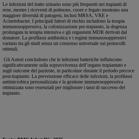
Le infezioni del tratto urinario sono più frequenti nei trapianti di
rene, mentre i riceventi di polmone, cuore e fegato mostrano una
maggiore diversità di patogeni, inclusi MRSA, VRE e
Acinetobacter. I principali fattori di rischio includono la terapia
immunosoppressiva, la colonizzazione pre-trapianto, la degenza
prolungata in terapia intensiva e gli organismi MDR derivati dal
donatore. La profilassi antibiotica e i regimi immunosoppressivi
variano tra gli studi senza un consenso universale sui protocolli
ottimali.
Gli Autori concludono che le infezioni batteriche influiscono
significativamente sulla sopravvivenza dell’organo trapiantato e
sugli outcome del paziente, in particolare durante il periodo precoce
post-trapianto. La prevenzione efficace delle infezioni, la profilassi
antimicrobica personalizzata e la gestione immunosoppressiva
ottimizzata sono essenziali per migliorare i tassi di successo del
trapianto.