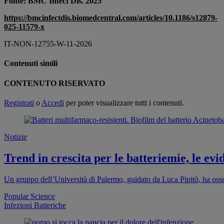
Fonte: BMC Infect Dis. 2025
https://bmcinfectdis.biomedcentral.com/articles/10.1186/s12879-
025-11579-x
IT-NON-12755-W-11-2026
Contenuti simili
CONTENUTO RISERVATO
Registrati
o
Accedi
per poter visualizzare tutti i contenuti.
Notizie
Trend in crescita per le batteriemie, le ev
Un gruppo dell’Università di Palermo, guidato da Luca Pipitò, ha osser
Popular Science
Infezioni Batteriche