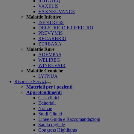
ROTATEQ
VAXELIS
VAXNEUVANCE
Malattie Infettive
ISENTRESS
DELSTRIGO E PIFELTRO
PREVYMIS
RECARBRIO
ZERBAXA
Malattie Rare
ADEMPAS
WELIREG
WINREVAIR
Malattie Croniche
LYFNUA
Risorse e Servizi
Open
Materiali per i pazienti
submenu
Approfondimenti
Casi clinici
Editoriali
Notizie
Studi Clinici
Linee Guida e Raccomandazioni
Sanità digitale
Congress Highlights